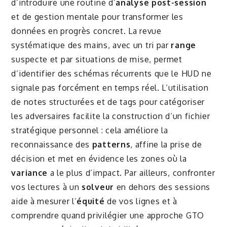
d’introduire une routine d’
analyse post-session
et de gestion mentale pour transformer les
données en progrès concret. La revue
systématique des mains, avec un tri par
range
suspecte et par situations de mise, permet
d’identifier des schémas récurrents que le HUD ne
signale pas forcément en temps réel. L’utilisation
de notes structurées et de tags pour catégoriser
les adversaires facilite la construction d’un fichier
stratégique personnel : cela améliore la
reconnaissance des
patterns
, affine la prise de
décision et met en évidence les zones où la
variance
a le plus d’impact. Par ailleurs, confronter
vos lectures à un
solveur
en dehors des sessions
aide à mesurer l’
équité
de vos lignes et à
comprendre quand privilégier une approche GTO