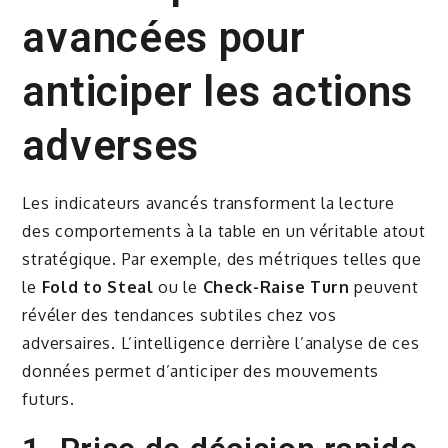
avancées pour
anticiper les actions
adverses
Les indicateurs avancés transforment la lecture
des comportements à la table en un véritable atout
stratégique. Par exemple, des métriques telles que
le
Fold to Steal
ou le
Check-Raise Turn
peuvent
révéler des tendances subtiles chez vos
adversaires. L’intelligence derrière l’analyse de ces
données permet d’anticiper des mouvements
futurs.