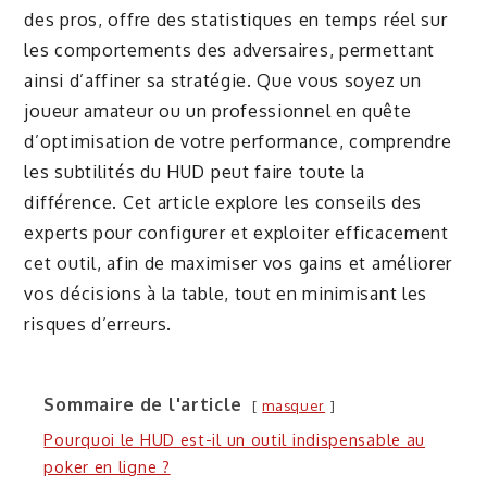
des pros, offre des statistiques en temps réel sur
les comportements des adversaires, permettant
ainsi d’affiner sa stratégie. Que vous soyez un
joueur amateur ou un professionnel en quête
d’optimisation de votre performance, comprendre
les subtilités du HUD peut faire toute la
différence. Cet article explore les conseils des
experts pour configurer et exploiter efficacement
cet outil, afin de maximiser vos gains et améliorer
vos décisions à la table, tout en minimisant les
risques d’erreurs.
Sommaire de l'article
masquer
Pourquoi le HUD est-il un outil indispensable au
poker en ligne ?