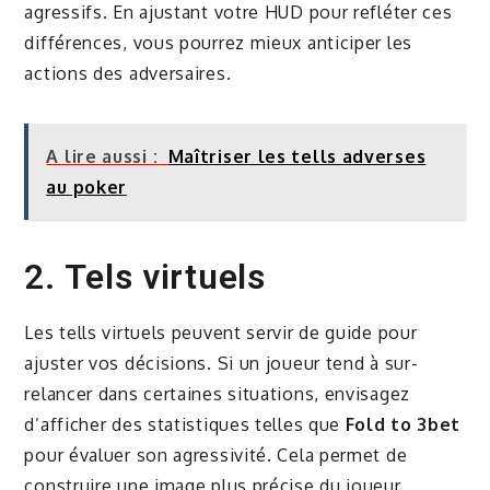
agressifs. En ajustant votre HUD pour refléter ces
différences, vous pourrez mieux anticiper les
actions des adversaires.
A lire aussi :
Maîtriser les tells adverses
au poker
2. Tels virtuels
Les tells virtuels peuvent servir de guide pour
ajuster vos décisions. Si un joueur tend à sur-
relancer dans certaines situations, envisagez
d’afficher des statistiques telles que
Fold to 3bet
pour évaluer son agressivité. Cela permet de
construire une image plus précise du joueur,