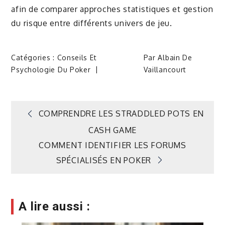
afin de comparer approches statistiques et gestion
du risque entre différents univers de jeu.
Catégories :
Conseils Et
Par
Albain De
Psychologie Du Poker
Vaillancourt
Navigation
COMPRENDRE LES STRADDLED POTS EN
CASH GAME
de
COMMENT IDENTIFIER LES FORUMS
SPÉCIALISÉS EN POKER
l’article
A lire aussi :