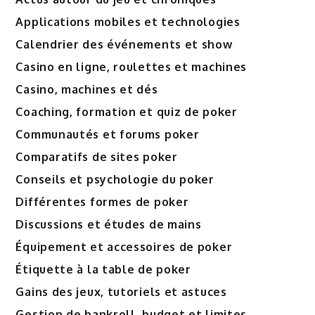
Applications mobiles et technologies
Calendrier des événements et show
Casino en ligne, roulettes et machines
Casino, machines et dés
Coaching, formation et quiz de poker
Communautés et forums poker
Comparatifs de sites poker
Conseils et psychologie du poker
Différentes formes de poker
Discussions et études de mains
Équipement et accessoires de poker
Étiquette à la table de poker
Gains des jeux, tutoriels et astuces
Gestion de bankroll, budget et limites