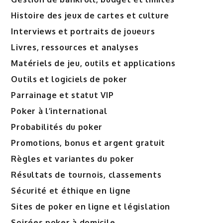
Histoire des jeux de cartes et culture
Interviews et portraits de joueurs
Livres, ressources et analyses
Matériels de jeu, outils et applications
Outils et logiciels de poker
Parrainage et statut VIP
Poker à l’international
Probabilités du poker
Promotions, bonus et argent gratuit
Règles et variantes du poker
Résultats de tournois, classements
Sécurité et éthique en ligne
Sites de poker en ligne et législation
Soirées poker à domicile