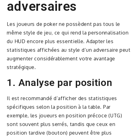
adversaires
Les joueurs de poker ne possèdent pas tous le
même style de jeu, ce qui rend la personnalisation
du HUD encore plus essentielle. Adapter les
statistiques affichées au style d’un adversaire peut
augmenter considérablement votre avantage
stratégique.
1. Analyse par position
Il est recommandé d’afficher des statistiques
spécifiques selon la position à la table. Par
exemple, les joueurs en position précoce (UTG)
sont souvent plus serrés, tandis que ceux en
position tardive (bouton) peuvent être plus