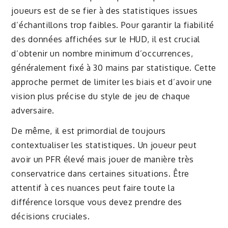
joueurs est de se fier à des statistiques issues
d’échantillons trop faibles. Pour garantir la fiabilité
des données affichées sur le HUD, il est crucial
d’obtenir un nombre minimum d’occurrences,
généralement fixé à 30 mains par statistique. Cette
approche permet de limiter les biais et d’avoir une
vision plus précise du style de jeu de chaque
adversaire.
De même, il est primordial de toujours
contextualiser les statistiques. Un joueur peut
avoir un PFR élevé mais jouer de manière très
conservatrice dans certaines situations. Être
attentif à ces nuances peut faire toute la
différence lorsque vous devez prendre des
décisions cruciales.