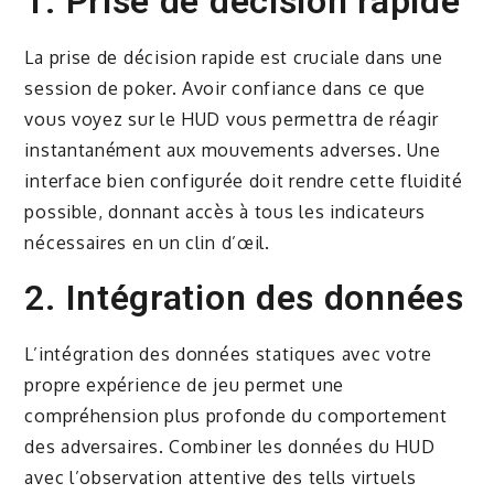
1. Prise de décision rapide
La prise de décision rapide est cruciale dans une
session de poker. Avoir confiance dans ce que
vous voyez sur le HUD vous permettra de réagir
instantanément aux mouvements adverses. Une
interface bien configurée doit rendre cette fluidité
possible, donnant accès à tous les indicateurs
nécessaires en un clin d’œil.
2. Intégration des données
L’intégration des données statiques avec votre
propre expérience de jeu permet une
compréhension plus profonde du comportement
des adversaires. Combiner les données du HUD
avec l’observation attentive des tells virtuels