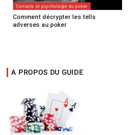
Conseils et psychologie du poker
Comment décrypter les tells
adverses au poker
A PROPOS DU GUIDE