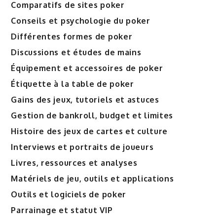
Comparatifs de sites poker
Conseils et psychologie du poker
Différentes formes de poker
Discussions et études de mains
Équipement et accessoires de poker
Étiquette à la table de poker
Gains des jeux, tutoriels et astuces
Gestion de bankroll, budget et limites
Histoire des jeux de cartes et culture
Interviews et portraits de joueurs
Livres, ressources et analyses
Matériels de jeu, outils et applications
Outils et logiciels de poker
Parrainage et statut VIP