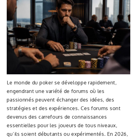
Le monde du poker se développe rapidement,
engendrant une variété de forums où les
passionnés peuvent échanger des idées, des
stratégies et des expériences. Ces forums sont
devenus des carrefours de connaissances
essentielles pour les joueurs de tous niveaux,
qu’ils soient débutants ou expérimentés. En 2026,