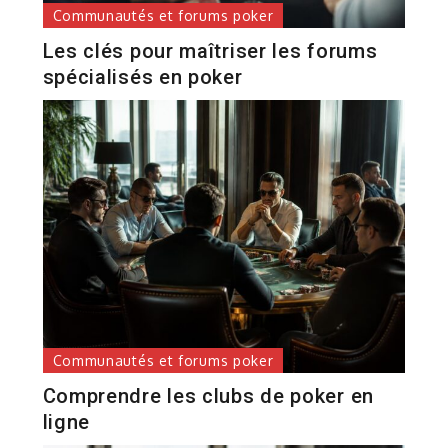
Communautés et forums poker
Les clés pour maîtriser les forums
spécialisés en poker
Communautés et forums poker
Comprendre les clubs de poker en
ligne