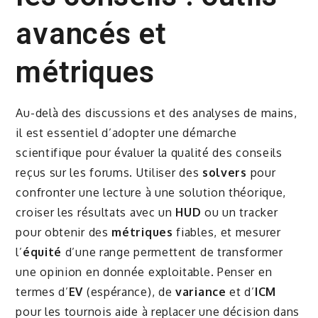
avancés et
métriques
Au-delà des discussions et des analyses de mains,
il est essentiel d’adopter une démarche
scientifique pour évaluer la qualité des conseils
reçus sur les forums. Utiliser des
solvers
pour
confronter une lecture à une solution théorique,
croiser les résultats avec un
HUD
ou un tracker
pour obtenir des
métriques
fiables, et mesurer
l’
équité
d’une range permettent de transformer
une opinion en donnée exploitable. Penser en
termes d’
EV
(espérance), de
variance
et d’
ICM
pour les tournois aide à replacer une décision dans