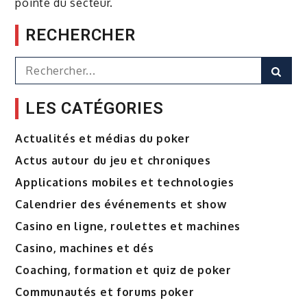
pointe du secteur.
RECHERCHER
Rechercher
Rech
:
LES CATÉGORIES
Actualités et médias du poker
Actus autour du jeu et chroniques
Applications mobiles et technologies
Calendrier des événements et show
Casino en ligne, roulettes et machines
Casino, machines et dés
Coaching, formation et quiz de poker
Communautés et forums poker