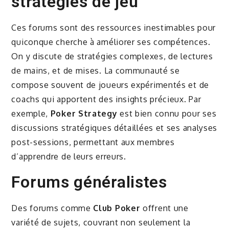
stratégies de jeu
Ces forums sont des ressources inestimables pour
quiconque cherche à améliorer ses compétences.
On y discute de stratégies complexes, de lectures
de mains, et de mises. La communauté se
compose souvent de joueurs expérimentés et de
coachs qui apportent des insights précieux. Par
exemple,
Poker Strategy
est bien connu pour ses
discussions stratégiques détaillées et ses analyses
post-sessions, permettant aux membres
d’apprendre de leurs erreurs.
Forums généralistes
Des forums comme
Club Poker
offrent une
variété de sujets, couvrant non seulement la