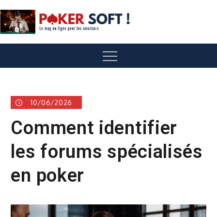
Skip
Poker
to
Le mag en ligne pour
les amateurs du jeu
content
Soft !
Menu
10/06/2026
Comment identifier
les forums spécialisés
en poker