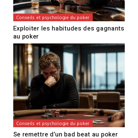
Conseils et psychologie du poker
Exploiter les habitudes des gagnants
au poker
Conseils et psychologie du poker
Se remettre d’un bad beat au poker