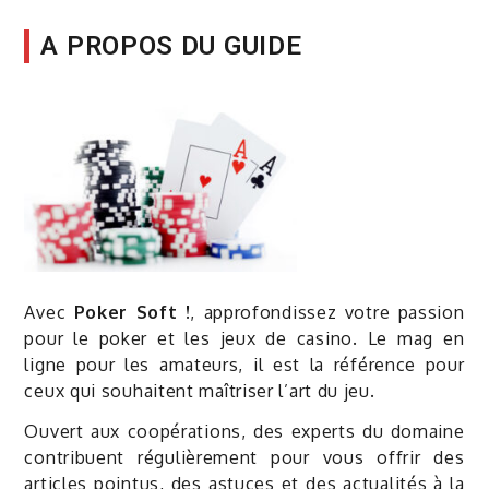
A PROPOS DU GUIDE
Avec
Poker Soft !
, approfondissez votre passion
pour le poker et les jeux de casino. Le mag en
ligne pour les amateurs, il est la référence pour
ceux qui souhaitent maîtriser l’art du jeu.
Ouvert aux coopérations, des experts du domaine
contribuent régulièrement pour vous offrir des
articles pointus, des astuces et des actualités à la