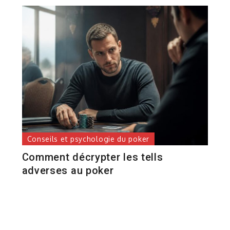
Conseils et psychologie du poker
Comment décrypter les tells
adverses au poker