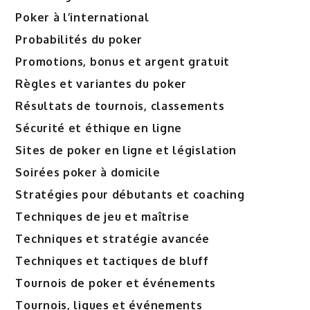
Poker à l’international
Probabilités du poker
Promotions, bonus et argent gratuit
Règles et variantes du poker
Résultats de tournois, classements
Sécurité et éthique en ligne
Sites de poker en ligne et législation
Soirées poker à domicile
Stratégies pour débutants et coaching
Techniques de jeu et maîtrise
Techniques et stratégie avancée
Techniques et tactiques de bluff
Tournois de poker et événements
Tournois, ligues et événements