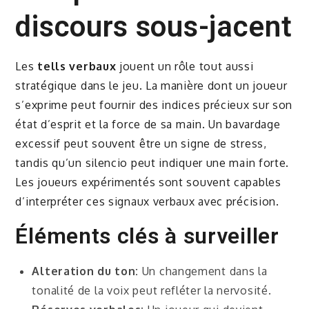
discours sous-jacent
Les
tells verbaux
jouent un rôle tout aussi
stratégique dans le jeu. La manière dont un joueur
s’exprime peut fournir des indices précieux sur son
état d’esprit et la force de sa main. Un bavardage
excessif peut souvent être un signe de stress,
tandis qu’un silencio peut indiquer une main forte.
Les joueurs expérimentés sont souvent capables
d’interpréter ces signaux verbaux avec précision.
Éléments clés à surveiller
Alteration du ton:
Un changement dans la
tonalité de la voix peut refléter la nervosité.