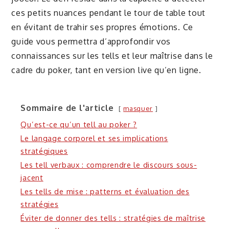
ces petits nuances pendant le tour de table tout
en évitant de trahir ses propres émotions. Ce
guide vous permettra d’approfondir vos
connaissances sur les tells et leur maîtrise dans le
cadre du poker, tant en version live qu’en ligne.
Sommaire de l'article
masquer
Qu’est-ce qu’un tell au poker ?
Le langage corporel et ses implications
stratégiques
Les tell verbaux : comprendre le discours sous-
jacent
Les tells de mise : patterns et évaluation des
stratégies
Éviter de donner des tells : stratégies de maîtrise