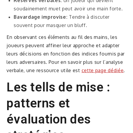
Réserves verbales:
Un joueur qui devient
soudainement muet peut avoir une main forte.
Bavardage improvise:
Tendre à discuter
souvent pour masquer un bluff.
En observant ces éléments au fil des mains, les
joueurs peuvent affiner leur approche et adapter
leurs décisions en fonction des indices fournis par
leurs adversaires. Pour en savoir plus sur l’analyse
verbale, une ressource utile est
cette page dédiée
.
Les tells de mise :
patterns et
évaluation des