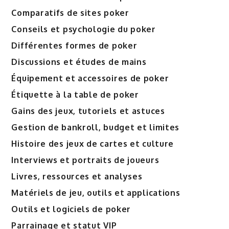
Comparatifs de sites poker
Conseils et psychologie du poker
Différentes formes de poker
Discussions et études de mains
Équipement et accessoires de poker
Étiquette à la table de poker
Gains des jeux, tutoriels et astuces
Gestion de bankroll, budget et limites
Histoire des jeux de cartes et culture
Interviews et portraits de joueurs
Livres, ressources et analyses
Matériels de jeu, outils et applications
Outils et logiciels de poker
Parrainage et statut VIP