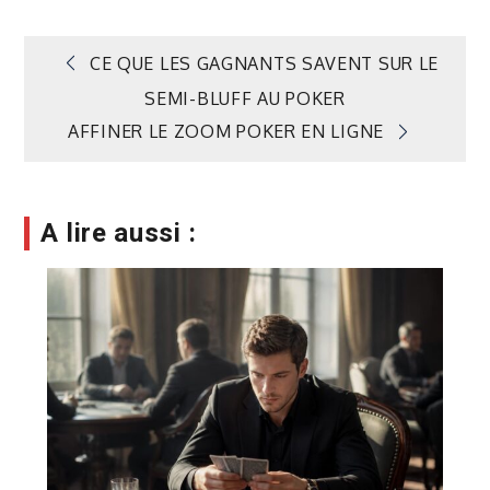
Navigation
CE QUE LES GAGNANTS SAVENT SUR LE
SEMI-BLUFF AU POKER
de
AFFINER LE ZOOM POKER EN LIGNE
l’article
A lire aussi :