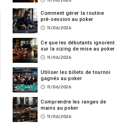
Comment gérer la routine
pré-session au poker
11/06/2026
Ce que les débutants ignorent
sur la sizing de mise au poker
11/06/2026
Utiliser les billets de tournoi
gagnés au poker
11/06/2026
Comprendre les ranges de
mains au poker
11/06/2026