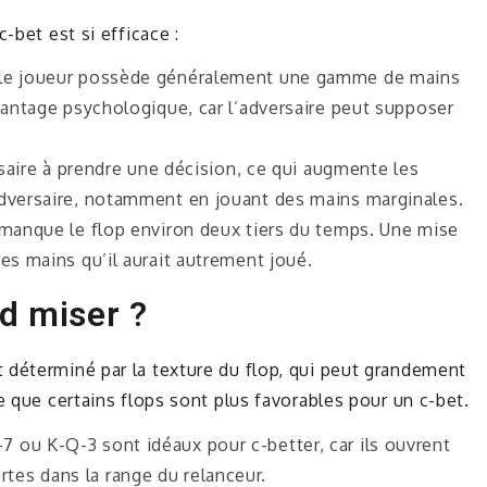
-bet est si efficace :
r, le joueur possède généralement une gamme de mains
avantage psychologique, car l’adversaire peut supposer
rsaire à prendre une décision, ce qui augmente les
adversaire, notamment en jouant des mains marginales.
 manque le flop environ deux tiers du temps. Une mise
es mains qu’il aurait autrement joué.
nd miser ?
 déterminé par la texture du flop, qui peut grandement
e que certains flops sont plus favorables pour un c-bet.
 ou K-Q-3 sont idéaux pour c-better, car ils ouvrent
es dans la range du relanceur.