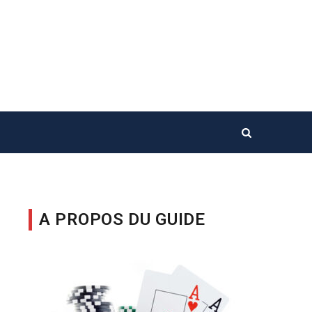
 !
les amateurs du jeu
A PROPOS DU GUIDE