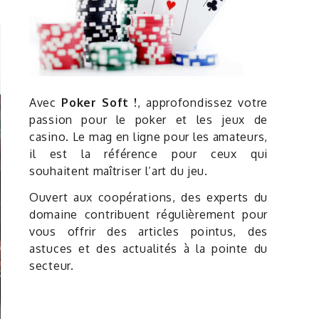
Avec
Poker Soft !
, approfondissez votre
passion pour le poker et les jeux de
casino. Le mag en ligne pour les amateurs,
il est la référence pour ceux qui
souhaitent maîtriser l’art du jeu.
Ouvert aux coopérations, des experts du
domaine contribuent régulièrement pour
vous offrir des articles pointus, des
astuces et des actualités à la pointe du
secteur.