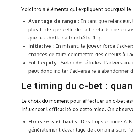
Voici trois éléments qui expliquent pourquoi le c
Avantage de range
: En tant que relanceu
plus forte que celle du call. Cela donne un 
que le c-bettor a touché le flop.
Initiative
: En misant, le joueur force l’adve
chances de faire commettre des erreurs à l’
Fold equity
: Selon des études, l’adversaire
peut donc inciter l’adversaire à abandonner d
Le timing du c-bet : qua
Le choix du moment pour effectuer un c-bet est
influencer l’efficacité de cette mise. On observ
Flops secs et hauts
: Des flops comme A-K-7
généralement davantage de combinaisons fort