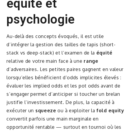
équité et
psychologie
Au-delà des concepts évoqués, il est utile
d’intégrer la gestion des tailles de tapis (short-
stack vs deep-stack) et l’examen de la
équité
relative de votre main face à une
range
d’adversaires. Les petites paires gagnent en valeur
lorsqu’elles bénéficient d’odds implicites élevés :
évaluer les implied odds et les pot odds avant de
s’engager permet d’anticiper si toucher un brelan
justifie l’investissement. De plus, la capacité à
exécuter un
squeeze
ou à exploiter la
fold equity
convertit parfois une main marginale en
opportunité rentable — surtout en tournoi où les