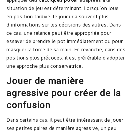
situation de jeu est déterminant. Lorsqu’on joue
en position tardive, le joueur a souvent plus
d’informations sur les décisions des autres. Dans
ce cas, une relance peut être appropriée pour
essayer de prendre le pot immédiatement ou pour
masquer la force de sa main. En revanche, dans des
positions plus précoces, il est préférable d’adopter
une approche plus conservatrice.
Jouer de manière
agressive pour créer de la
confusion
Dans certains cas, il peut être intéressant de jouer
ses petites paires de manière agressive, un peu