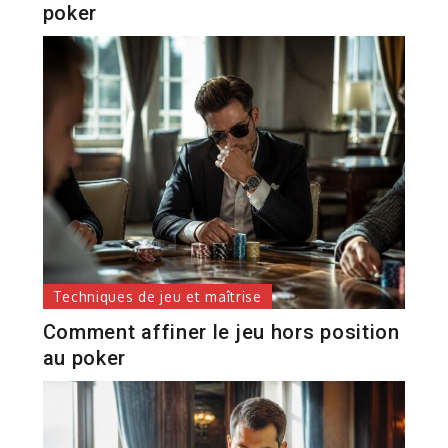
poker
Techniques de jeu et maîtrise
Comment affiner le jeu hors position
au poker