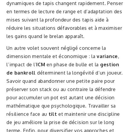
dynamiques de tapis changent rapidement. Penser
en termes de lecture de range et d’adaptation des
mises suivant la profondeur des tapis aide à
réduire les situations défavorables et à maximiser
les gains quand le brelan apparaît.
Un autre volet souvent négligé concerne la
dimension mentale et économique : la
variance
,
l’impact de l’
ICM
en phase de bulle et la
gestion
de bankroll
déterminent la longévité d’un joueur.
Savoir quand abandonner une petite paire pour
préserver son stack ou au contraire la défendre
pour accumuler un pot est autant une décision
mathématique que psychologique. Travailler sa
résilience face au
tilt
et maintenir une discipline
de jeu améliore la prise de décision sur le long
terme. Enfin, pour diversifier vos approches et