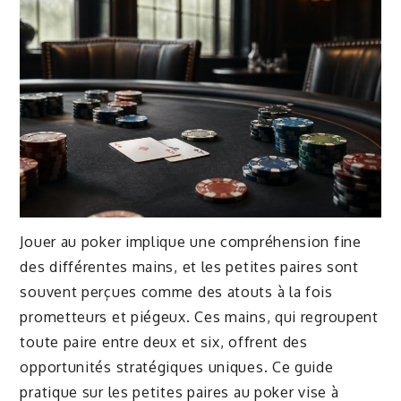
Jouer au poker implique une compréhension fine
des différentes mains, et les petites paires sont
souvent perçues comme des atouts à la fois
prometteurs et piégeux. Ces mains, qui regroupent
toute paire entre deux et six, offrent des
opportunités stratégiques uniques. Ce guide
pratique sur les petites paires au poker vise à