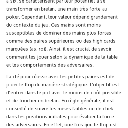
à six, se caractérisent par leur potentiel à se
transformer en brelan, une main très forte au
poker. Cependant, leur valeur dépend grandement
du contexte du jeu. Ces mains sont moins
susceptibles de dominer des mains plus fortes,
comme des paires supérieures ou des high cards
marquées (as, roi). Ainsi, il est crucial de savoir
comment les jouer selon la dynamique de la table
et les comportements des adversaires.
La clé pour réussir avec les petites paires est de
jouer le flop de manière stratégique. L’objectif est
d’entrer dans le pot avec le moins de coût possible
et de toucher un brelan. En règle générale, il est
conseillé de suivre les mises faibles ou de chek
dans les positions initiales pour évaluer la force
des adversaires. En effet, une fois que le flop est