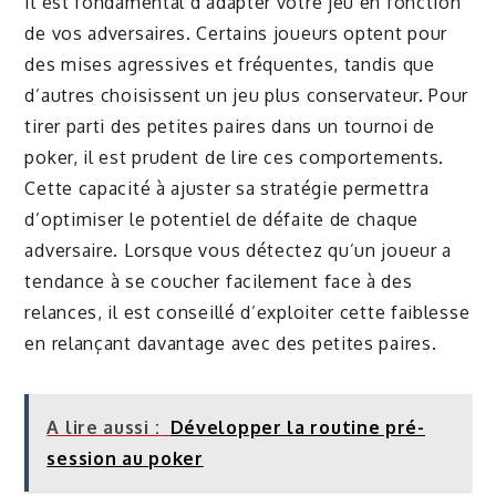
Il est fondamental d’adapter votre jeu en fonction
de vos adversaires. Certains joueurs optent pour
des mises agressives et fréquentes, tandis que
d’autres choisissent un jeu plus conservateur. Pour
tirer parti des petites paires dans un tournoi de
poker, il est prudent de lire ces comportements.
Cette capacité à ajuster sa stratégie permettra
d’optimiser le potentiel de défaite de chaque
adversaire. Lorsque vous détectez qu’un joueur a
tendance à se coucher facilement face à des
relances, il est conseillé d’exploiter cette faiblesse
en relançant davantage avec des petites paires.
A lire aussi :
Développer la routine pré-
session au poker