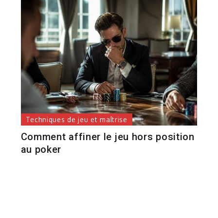
Techniques de jeu et maîtrise
Comment affiner le jeu hors position
au poker