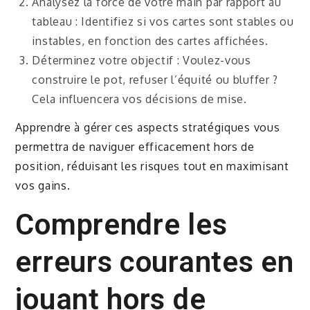
Analysez la force de votre main par rapport au
tableau : Identifiez si vos cartes sont stables ou
instables, en fonction des cartes affichées.
Déterminez votre objectif : Voulez-vous
construire le pot, refuser l’équité ou bluffer ?
Cela influencera vos décisions de mise.
Apprendre à gérer ces aspects stratégiques vous
permettra de naviguer efficacement hors de
position, réduisant les risques tout en maximisant
vos gains.
Comprendre les
erreurs courantes en
jouant hors de