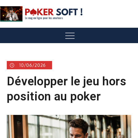
Skip
Poker
to
Le mag en ligne pour
les amateurs du jeu
content
Soft !
Menu
10/06/2026
Développer le jeu hors
position au poker