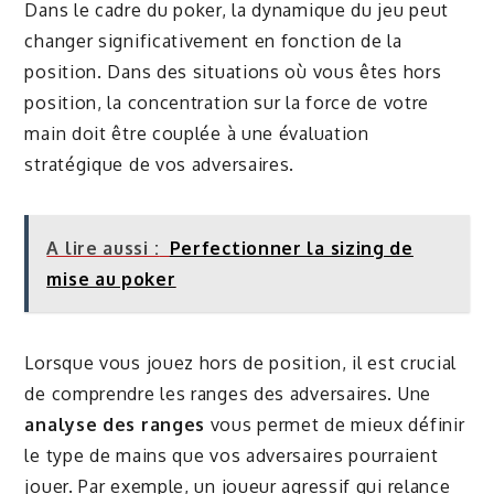
Dans le cadre du poker, la dynamique du jeu peut
changer significativement en fonction de la
position. Dans des situations où vous êtes hors
position, la concentration sur la force de votre
main doit être couplée à une évaluation
stratégique de vos adversaires.
A lire aussi :
Perfectionner la sizing de
mise au poker
Lorsque vous jouez hors de position, il est crucial
de comprendre les ranges des adversaires. Une
analyse des ranges
vous permet de mieux définir
le type de mains que vos adversaires pourraient
jouer. Par exemple, un joueur agressif qui relance