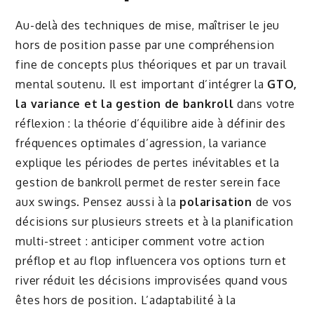
Au-delà des techniques de mise, maîtriser le jeu
hors de position passe par une compréhension
fine de concepts plus théoriques et par un travail
mental soutenu. Il est important d’intégrer la
GTO,
la variance et la gestion de bankroll
dans votre
réflexion : la théorie d’équilibre aide à définir des
fréquences optimales d’agression, la variance
explique les périodes de pertes inévitables et la
gestion de bankroll permet de rester serein face
aux swings. Pensez aussi à la
polarisation
de vos
décisions sur plusieurs streets et à la planification
multi-street : anticiper comment votre action
préflop et au flop influencera vos options turn et
river réduit les décisions improvisées quand vous
êtes hors de position. L’adaptabilité à la