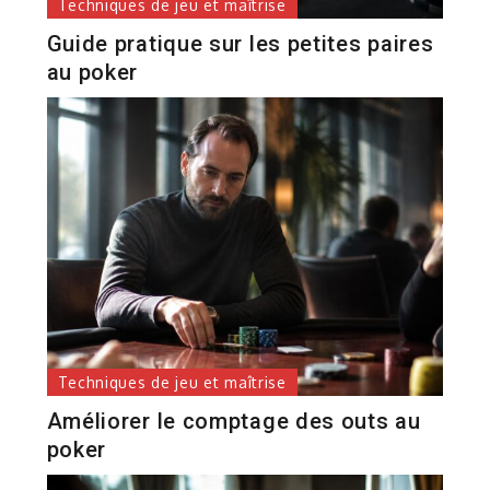
Techniques de jeu et maîtrise
Guide pratique sur les petites paires
au poker
Techniques de jeu et maîtrise
Améliorer le comptage des outs au
poker