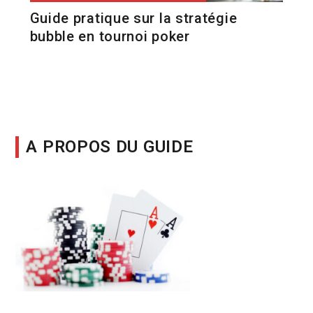
Guide pratique sur la stratégie
bubble en tournoi poker
A PROPOS DU GUIDE