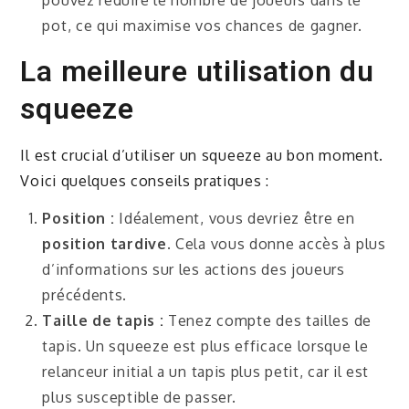
pouvez réduire le nombre de joueurs dans le
pot, ce qui maximise vos chances de gagner.
La meilleure utilisation du
squeeze
Il est crucial d’utiliser un squeeze au bon moment.
Voici quelques conseils pratiques :
Position :
Idéalement, vous devriez être en
position tardive
. Cela vous donne accès à plus
d’informations sur les actions des joueurs
précédents.
Taille de tapis :
Tenez compte des tailles de
tapis. Un squeeze est plus efficace lorsque le
relanceur initial a un tapis plus petit, car il est
plus susceptible de passer.