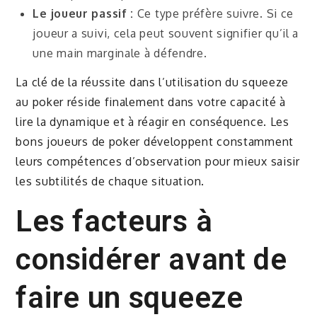
Le joueur passif :
Ce type préfère suivre. Si ce
joueur a suivi, cela peut souvent signifier qu’il a
une main marginale à défendre.
La clé de la réussite dans l’utilisation du squeeze
au poker réside finalement dans votre capacité à
lire la dynamique et à réagir en conséquence. Les
bons joueurs de poker développent constamment
leurs compétences d’observation pour mieux saisir
les subtilités de chaque situation.
Les facteurs à
considérer avant de
faire un squeeze