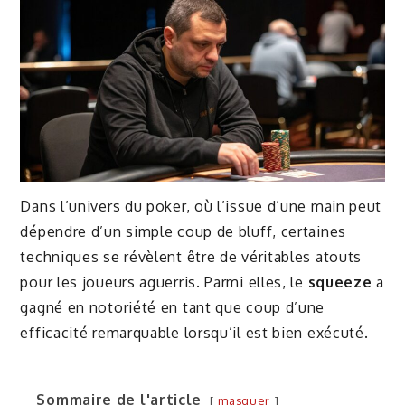
Dans l’univers du poker, où l’issue d’une main peut
dépendre d’un simple coup de bluff, certaines
techniques se révèlent être de véritables atouts
pour les joueurs aguerris. Parmi elles, le
squeeze
a
gagné en notoriété en tant que coup d’une
efficacité remarquable lorsqu’il est bien exécuté.
Sommaire de l'article
masquer