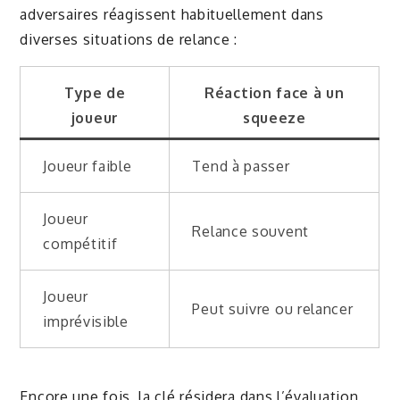
adversaires réagissent habituellement dans
diverses situations de relance :
Type de
Réaction face à un
joueur
squeeze
Joueur faible
Tend à passer
Joueur
Relance souvent
compétitif
Joueur
Peut suivre ou relancer
imprévisible
Encore une fois, la clé résidera dans l’évaluation