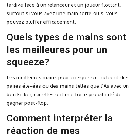
tardive face à un relanceur et un joueur flottant,
surtout si vous avez une main forte ou si vous
pouvez bluffer efficacement.
Quels types de mains sont
les meilleures pour un
squeeze?
Les meilleures mains pour un squeeze incluent des
paires élevées ou des mains telles que l’As avec un
bon kicker, car elles ont une forte probabilité de
gagner post-flop.
Comment interpréter la
réaction de mes