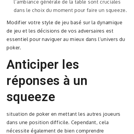
l’ambiance générale de la table sont cruciales
dans le choix du moment pour faire un squeeze.
Modifier votre style de jeu basé sur la dynamique
de jeu et les décisions de vos adversaires est
essentiel pour naviguer au mieux dans l’univers du
poker.
Anticiper les
réponses à un
squeeze
situation de poker en mettant les autres joueurs
dans une position difficile. Cependant, cela
nécessite également de bien comprendre