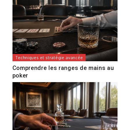
Techniques et stratégie avancée
Comprendre les ranges de mains au
poker