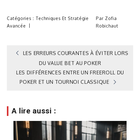
Catégories :
Techniques Et Stratégie
Par
Zofia
Avancée
Robichaut
Navigation
LES ERREURS COURANTES À ÉVITER LORS
DU VALUE BET AU POKER
de
LES DIFFÉRENCES ENTRE UN FREEROLL DU
POKER ET UN TOURNOI CLASSIQUE
l’article
A lire aussi :