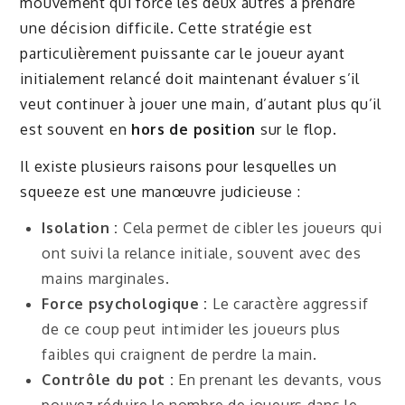
mouvement qui force les deux autres à prendre
une décision difficile. Cette stratégie est
particulièrement puissante car le joueur ayant
initialement relancé doit maintenant évaluer s’il
veut continuer à jouer une main, d’autant plus qu’il
est souvent en
hors de position
sur le flop.
Il existe plusieurs raisons pour lesquelles un
squeeze est une manœuvre judicieuse :
Isolation :
Cela permet de cibler les joueurs qui
ont suivi la relance initiale, souvent avec des
mains marginales.
Force psychologique :
Le caractère aggressif
de ce coup peut intimider les joueurs plus
faibles qui craignent de perdre la main.
Contrôle du pot :
En prenant les devants, vous