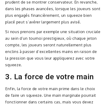
prudent de se montrer conservateur. En revanche,
dans les phases avancées, lorsque les joueurs sont
plus engagés financièrement, un squeeze bien
placé peut s’avérer largement plus avisé.
Si nous prenons par exemple une situation cruciale
au sein d’un tournoi prestigieux, où chaque jeton
compte, les joueurs seront naturellement plus
enclins à passer d’excellentes mains en raison de
la pression que vous leur appliquerez avec votre
squeeze.
3. La force de votre main
Enfin, la force de votre main prime dans le choix
de faire un squeeze. Une main marginale pourrait
fonctionner dans certains cas, mais vous devez