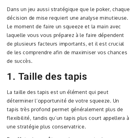
Dans un jeu aussi stratégique que le poker, chaque
décision de mise requiert une analyse minutieuse.
Le moment de faire un squeeze et la main avec
laquelle vous vous préparez à le faire dépendent
de plusieurs facteurs importants, et il est crucial
de les comprendre afin de maximiser vos chances
de succès.
1. Taille des tapis
La taille des tapis est un élément qui peut
déterminer l’opportunité de votre squeeze. Un
tapis très profond permet généralement plus de
flexibilité, tandis qu’un tapis plus court appellera à
une stratégie plus conservatrice.