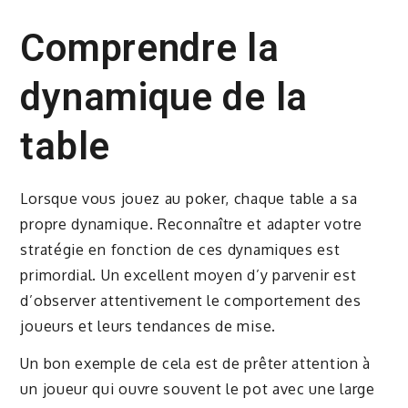
Comprendre la
dynamique de la
table
Lorsque vous jouez au poker, chaque table a sa
propre dynamique. Reconnaître et adapter votre
stratégie en fonction de ces dynamiques est
primordial. Un excellent moyen d’y parvenir est
d’observer attentivement le comportement des
joueurs et leurs tendances de mise.
Un bon exemple de cela est de prêter attention à
un joueur qui ouvre souvent le pot avec une large