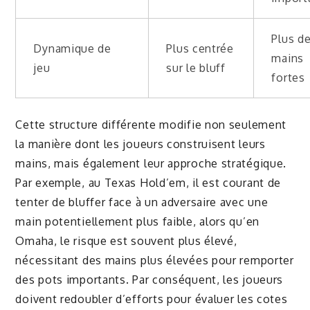
Plus d
Dynamique de
Plus centrée
mains
jeu
sur le bluff
fortes
Cette structure différente modifie non seulement
la manière dont les joueurs construisent leurs
mains, mais également leur approche stratégique.
Par exemple, au Texas Hold’em, il est courant de
tenter de bluffer face à un adversaire avec une
main potentiellement plus faible, alors qu’en
Omaha, le risque est souvent plus élevé,
nécessitant des mains plus élevées pour remporter
des pots importants. Par conséquent, les joueurs
doivent redoubler d’efforts pour évaluer les cotes