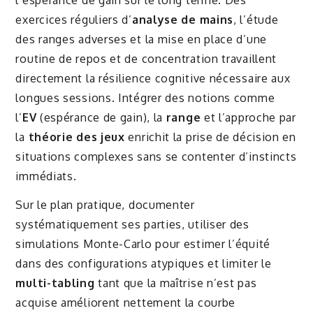
l’espérance de gain sur le long terme. Des
exercices réguliers d’
analyse de mains
, l’étude
des ranges adverses et la mise en place d’une
routine de repos et de concentration travaillent
directement la résilience cognitive nécessaire aux
longues sessions. Intégrer des notions comme
l’
EV
(espérance de gain), la
range
et l’approche par
la
théorie des jeux
enrichit la prise de décision en
situations complexes sans se contenter d’instincts
immédiats.
Sur le plan pratique, documenter
systématiquement ses parties, utiliser des
simulations Monte-Carlo pour estimer l’équité
dans des configurations atypiques et limiter le
multi-tabling
tant que la maîtrise n’est pas
acquise améliorent nettement la courbe