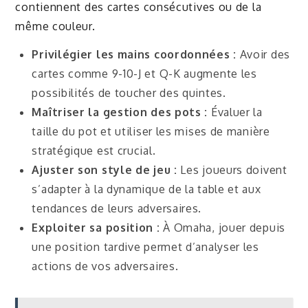
contiennent des cartes consécutives ou de la
même couleur.
Privilégier les mains coordonnées :
Avoir des
cartes comme 9-10-J et Q-K augmente les
possibilités de toucher des quintes.
Maîtriser la gestion des pots :
Évaluer la
taille du pot et utiliser les mises de manière
stratégique est crucial.
Ajuster son style de jeu :
Les joueurs doivent
s’adapter à la dynamique de la table et aux
tendances de leurs adversaires.
Exploiter sa position :
À Omaha, jouer depuis
une position tardive permet d’analyser les
actions de vos adversaires.