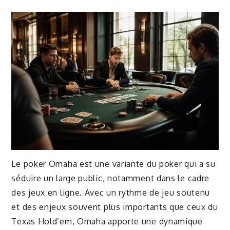
Le poker Omaha est une variante du poker qui a su
séduire un large public, notamment dans le cadre
des jeux en ligne. Avec un rythme de jeu soutenu
et des enjeux souvent plus importants que ceux du
Texas Hold’em, Omaha apporte une dynamique