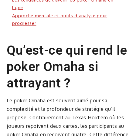
ligne
Approche mentale et outils d’analyse pour
progresser
Qu’est-ce qui rend le
poker Omaha si
attrayant ?
Le poker Omaha est souvent aimé pour sa
complexité et la profondeur de stratégie qu’il
propose. Contrairement au Texas Hold’em où les
joueurs reçoivent deux cartes, les participants au
poker Omaha en reçoivent quatre. Cette différence