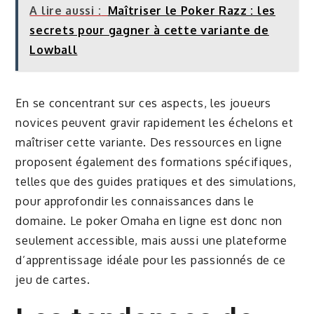
A lire aussi :
Maîtriser le Poker Razz : les
secrets pour gagner à cette variante de
Lowball
En se concentrant sur ces aspects, les joueurs
novices peuvent gravir rapidement les échelons et
maîtriser cette variante. Des ressources en ligne
proposent également des formations spécifiques,
telles que des guides pratiques et des simulations,
pour approfondir les connaissances dans le
domaine. Le poker Omaha en ligne est donc non
seulement accessible, mais aussi une plateforme
d’apprentissage idéale pour les passionnés de ce
jeu de cartes.