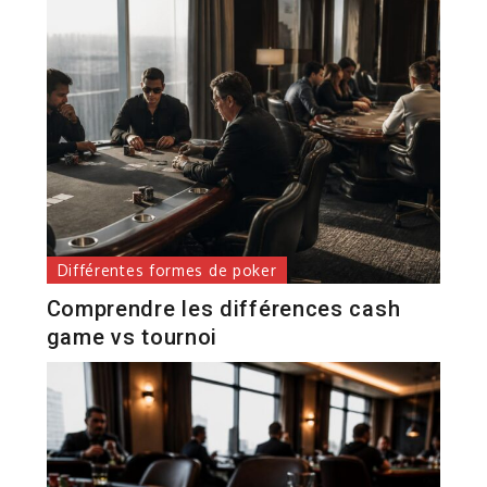
Différentes formes de poker
Comprendre les différences cash
game vs tournoi