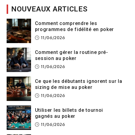
NOUVEAUX ARTICLES
Comment comprendre les
programmes de fidélité en poker
11/06/2026
Comment gérer la routine pré-
session au poker
11/06/2026
Ce que les débutants ignorent sur la
sizing de mise au poker
11/06/2026
Utiliser les billets de tournoi
gagnés au poker
11/06/2026