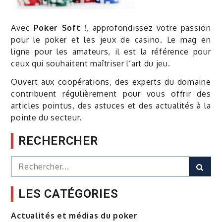
Avec
Poker Soft !
, approfondissez votre passion
pour le poker et les jeux de casino. Le mag en
ligne pour les amateurs, il est la référence pour
ceux qui souhaitent maîtriser l’art du jeu.
Ouvert aux coopérations, des experts du domaine
contribuent régulièrement pour vous offrir des
articles pointus, des astuces et des actualités à la
pointe du secteur.
RECHERCHER
Rechercher
Rech
:
LES CATÉGORIES
Actualités et médias du poker