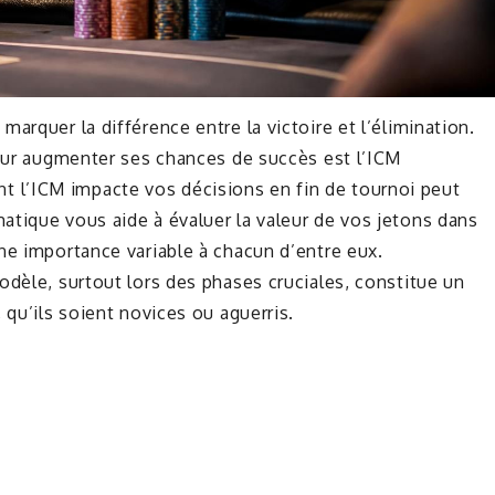
arquer la différence entre la victoire et l’élimination.
pour augmenter ses chances de succès est l’ICM
l’ICM impacte vos décisions en fin de tournoi peut
atique vous aide à évaluer la valeur de vos jetons dans
ne importance variable à chacun d’entre eux.
odèle, surtout lors des phases cruciales, constitue un
 qu’ils soient novices ou aguerris.