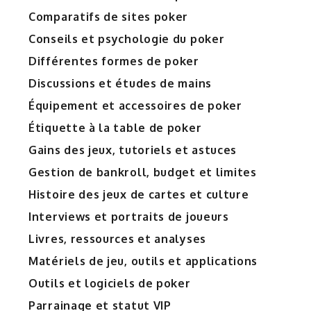
Comparatifs de sites poker
Conseils et psychologie du poker
Différentes formes de poker
Discussions et études de mains
Équipement et accessoires de poker
Étiquette à la table de poker
Gains des jeux, tutoriels et astuces
Gestion de bankroll, budget et limites
Histoire des jeux de cartes et culture
Interviews et portraits de joueurs
Livres, ressources et analyses
Matériels de jeu, outils et applications
Outils et logiciels de poker
Parrainage et statut VIP