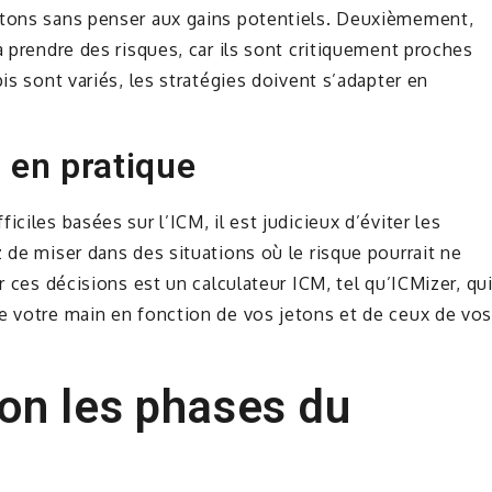
etons sans penser aux gains potentiels. Deuxièmement,
à prendre des risques, car ils sont critiquement proches
is sont variés, les stratégies doivent s’adapter en
 en pratique
ciles basées sur l’ICM, il est judicieux d’éviter les
 de miser dans des situations où le risque pourrait ne
r ces décisions est un calculateur ICM, tel qu’ICMizer, qu
de votre main en fonction de vos jetons et de ceux de vo
lon les phases du