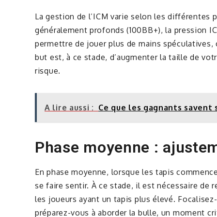
La gestion de l’ICM varie selon les différentes 
généralement profonds (100BB+), la pression IC
permettre de jouer plus de mains spéculatives, 
but est, à ce stade, d’augmenter la taille de vo
risque.
A lire aussi :
Ce que les gagnants savent s
Phase moyenne : ajustem
En phase moyenne, lorsque les tapis commence
se faire sentir. À ce stade, il est nécessaire de
les joueurs ayant un tapis plus élevé. Focalisez
préparez-vous à aborder la bulle, un moment cri