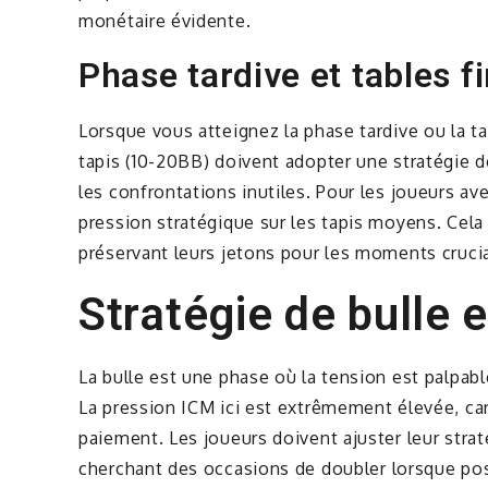
monétaire évidente.
Phase tardive et tables f
Lorsque vous atteignez la phase tardive ou la t
tapis (10-20BB) doivent adopter une stratégie d
les confrontations inutiles. Pour les joueurs av
pression stratégique sur les tapis moyens. Cela 
préservant leurs jetons pour les moments cruci
Stratégie de bulle e
La bulle est une phase où la tension est palpabl
La pression ICM ici est extrêmement élevée, car
paiement. Les joueurs doivent ajuster leur str
cherchant des occasions de doubler lorsque pos