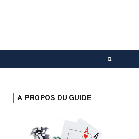
 !
les amateurs du jeu
A PROPOS DU GUIDE