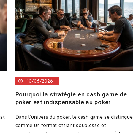
10/06/2026
Pourquoi la stratégie en cash game de
poker est indispensable au poker
est
Dans l’univers du poker, le cash game se distingue
comme un format offrant souplesse et