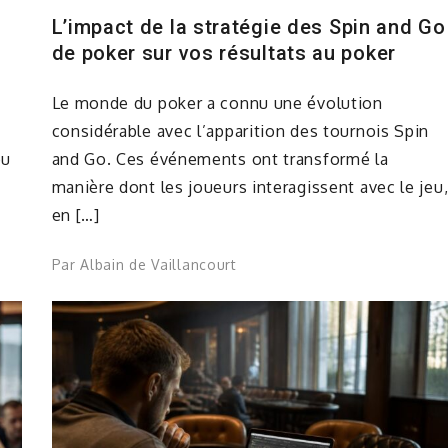
L’impact de la stratégie des Spin and Go
de poker sur vos résultats au poker
Le monde du poker a connu une évolution
considérable avec l’apparition des tournois Spin
ou
and Go. Ces événements ont transformé la
manière dont les joueurs interagissent avec le jeu
en […]
Par
Albain de Vaillancourt