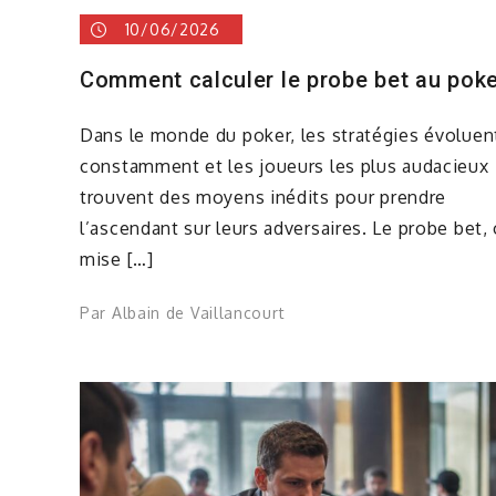
10/06/2026
Comment calculer le probe bet au pok
Dans le monde du poker, les stratégies évoluen
constamment et les joueurs les plus audacieux
trouvent des moyens inédits pour prendre
l’ascendant sur leurs adversaires. Le probe bet,
mise […]
Par
Albain de Vaillancourt