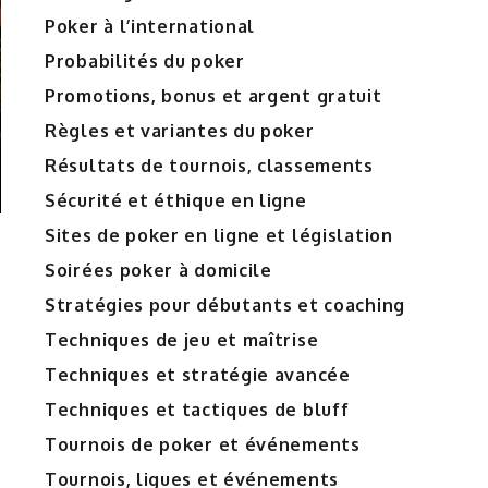
Poker à l’international
Probabilités du poker
Promotions, bonus et argent gratuit
Règles et variantes du poker
Résultats de tournois, classements
Sécurité et éthique en ligne
Sites de poker en ligne et législation
Soirées poker à domicile
Stratégies pour débutants et coaching
Techniques de jeu et maîtrise
Techniques et stratégie avancée
Techniques et tactiques de bluff
Tournois de poker et événements
Tournois, ligues et événements