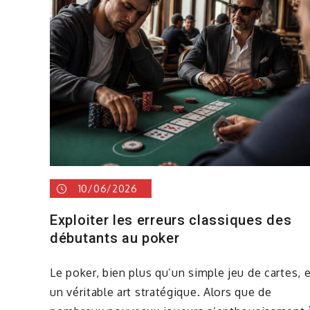
10/06/2026
Exploiter les erreurs classiques des
débutants au poker
Le poker, bien plus qu’un simple jeu de cartes, 
un véritable art stratégique. Alors que de