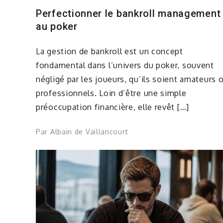
Perfectionner le bankroll management
au poker
La gestion de bankroll est un concept
fondamental dans l’univers du poker, souvent
négligé par les joueurs, qu’ils soient amateurs 
professionnels. Loin d’être une simple
préoccupation financière, elle revêt […]
Par
Albain de Vaillancourt