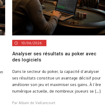
10/06/2026
Analyser ses résultats au poker avec
des logiciels
Dans le secteur du poker, la capacité d’analyser
un
ses résultats constitue un avantage décisif pour
améliorer son jeu et maximiser ses gains. À l’ère
numérique actuelle, de nombreux joueurs se […]
Par
Albain de Vaillancourt