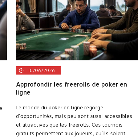
10/06/2026
Approfondir les freerolls de poker en
ligne
Le monde du poker en ligne regorge
e
d’opportunités, mais peu sont aussi accessibles
et attractives que les freerolls. Ces tournois
gratuits permettent aux joueurs, qu’ils soient