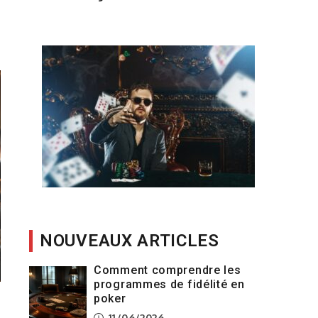
NOUVEAUX ARTICLES
Comment comprendre les
programmes de fidélité en
poker
11/06/2026