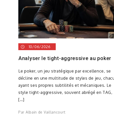
10/06/2026
Analyser le tight-aggressive au poker
Le poker, un jeu stratégique par excellence, se
décline en une multitude de styles de jeu, chac
ayant ses propres subtilités et mécaniques. Le
style tight-aggressive, souvent abrégé en TAG,
[…]
Par
Albain de Vaillancourt