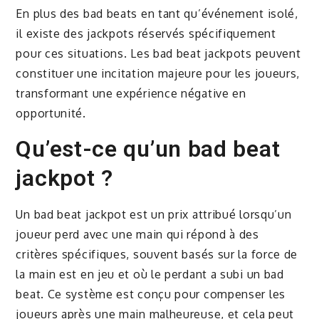
En plus des bad beats en tant qu’événement isolé,
il existe des jackpots réservés spécifiquement
pour ces situations. Les bad beat jackpots peuvent
constituer une incitation majeure pour les joueurs,
transformant une expérience négative en
opportunité.
Qu’est-ce qu’un bad beat
jackpot ?
Un bad beat jackpot est un prix attribué lorsqu’un
joueur perd avec une main qui répond à des
critères spécifiques, souvent basés sur la force de
la main est en jeu et où le perdant a subi un bad
beat. Ce système est conçu pour compenser les
joueurs après une main malheureuse, et cela peut