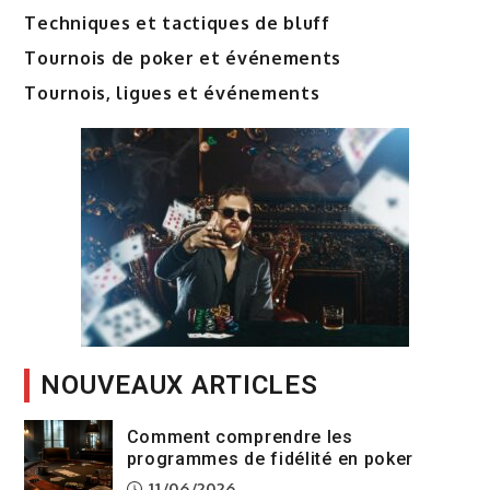
Techniques et tactiques de bluff
Tournois de poker et événements
Tournois, ligues et événements
NOUVEAUX ARTICLES
Comment comprendre les
programmes de fidélité en poker
11/06/2026