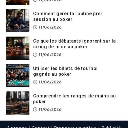
Comment gérer la routine pré-
session au poker
11/06/2026
Ce que les débutants ignorent sur la
sizing de mise au poker
11/06/2026
Utiliser les billets de tournoi
gagnés au poker
11/06/2026
Comprendre les ranges de mains au
poker
11/06/2026
A propos | Contact | Proposer un article | Publicité