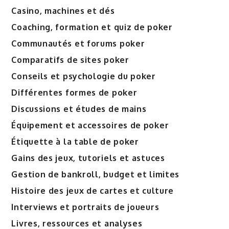
Casino, machines et dés
Coaching, formation et quiz de poker
Communautés et forums poker
Comparatifs de sites poker
Conseils et psychologie du poker
Différentes formes de poker
Discussions et études de mains
Équipement et accessoires de poker
Étiquette à la table de poker
Gains des jeux, tutoriels et astuces
Gestion de bankroll, budget et limites
Histoire des jeux de cartes et culture
Interviews et portraits de joueurs
Livres, ressources et analyses