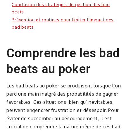
Conclusion des stratégies de gestion des bad
beats
Prévention et routines pour limiter l’impact des
bad beats
Comprendre les bad
beats au poker
Les bad beats au poker se produisent lorsque l’on
perd une main malgré des probabilités de gagner
favorables. Ces situations, bien qu’inévitables,
peuvent engendrer frustration et désespoir. Pour
éviter de succomber au découragement, il est
crucial de comprendre la nature même de ces bad