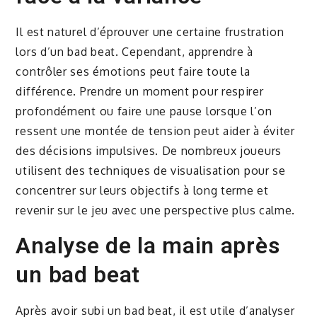
Il est naturel d’éprouver une certaine frustration
lors d’un bad beat. Cependant, apprendre à
contrôler ses émotions peut faire toute la
différence. Prendre un moment pour respirer
profondément ou faire une pause lorsque l’on
ressent une montée de tension peut aider à éviter
des décisions impulsives. De nombreux joueurs
utilisent des techniques de visualisation pour se
concentrer sur leurs objectifs à long terme et
revenir sur le jeu avec une perspective plus calme.
Analyse de la main après
un bad beat
Après avoir subi un bad beat, il est utile d’analyser