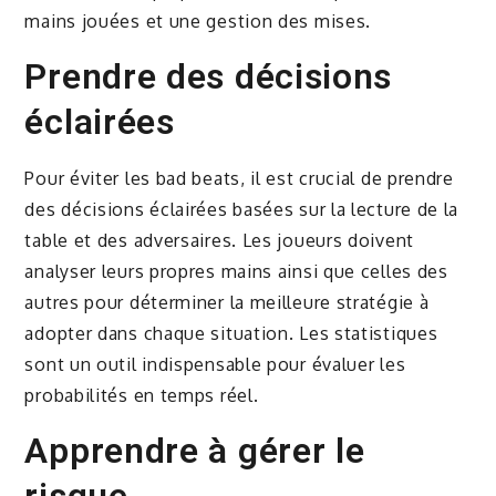
mains jouées et une gestion des mises.
Prendre des décisions
éclairées
Pour éviter les bad beats, il est crucial de prendre
des décisions éclairées basées sur la lecture de la
table et des adversaires. Les joueurs doivent
analyser leurs propres mains ainsi que celles des
autres pour déterminer la meilleure stratégie à
adopter dans chaque situation. Les statistiques
sont un outil indispensable pour évaluer les
probabilités en temps réel.
Apprendre à gérer le