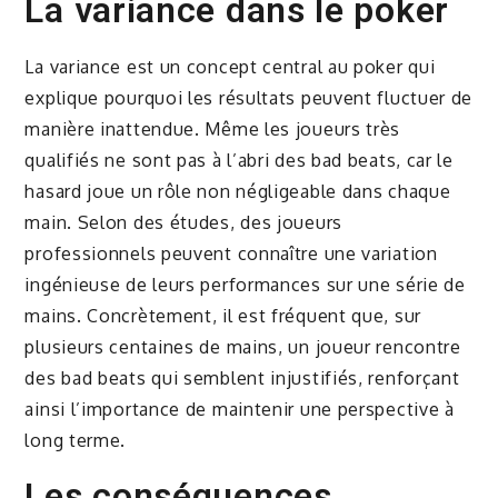
La variance dans le poker
La variance est un concept central au poker qui
explique pourquoi les résultats peuvent fluctuer de
manière inattendue. Même les joueurs très
qualifiés ne sont pas à l’abri des bad beats, car le
hasard joue un rôle non négligeable dans chaque
main. Selon des études, des joueurs
professionnels peuvent connaître une variation
ingénieuse de leurs performances sur une série de
mains. Concrètement, il est fréquent que, sur
plusieurs centaines de mains, un joueur rencontre
des bad beats qui semblent injustifiés, renforçant
ainsi l’importance de maintenir une perspective à
long terme.
Les conséquences