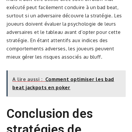
exécuté peut facilement conduire à un bad beat,
surtout si un adversaire découvre la stratégie. Les
joueurs doivent évaluer la psychologie de leurs
adversaires et le tableau avant d’opter pour cette
stratégie. En étant attentifs aux indices des
comportements adverses, les joueurs peuvent
mieux gérer les risques associés au bluff.
A lire aussi :
Comment optimiser les bad
beat jackpots en poker
Conclusion des
stratégies de