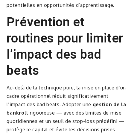
potentielles en opportunités d’apprentissage.
Prévention et
routines pour limiter
l’impact des bad
beats
Au-delà de la technique pure, la mise en place d’un
cadre opérationnel réduit significativement
l’impact des bad beats. Adopter une
gestion de la
bankroll
rigoureuse — avec des limites de mise
quotidiennes et un seuil de stop-loss prédéfini —
protège le capital et évite les décisions prises