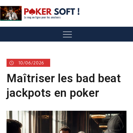
Skip
Poker
to
Le mag en ligne pour
les amateurs du jeu
content
Soft !
Menu
10/06/2026
Maîtriser les bad beat
jackpots en poker