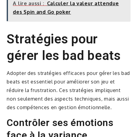
A lire aussi :
Calculer la valeur attendue
des Spin and Go poker
Stratégies pour
gérer les bad beats
Adopter des stratégies efficaces pour gérer les bad
beats est essentiel pour améliorer son jeu et
réduire la frustration. Ces stratégies impliquent
non seulement des aspects techniques, mais aussi
des compétences en gestion émotionnelle.
Contrôler ses émotions
face à la variance