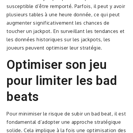
susceptible d’être remporté. Parfois, il peut y avoir
plusieurs tables à une heure donnée, ce qui peut
augmenter significativement les chances de
toucher un jackpot. En surveillant les tendances et
les données historiques sur les jackpots, les
joueurs peuvent optimiser leur stratégie.
Optimiser son jeu
pour limiter les bad
beats
Pour minimiser le risque de subir un bad beat, il est
fondamental d’adopter une approche stratégique
solide. Cela implique à la fois une optimisation des