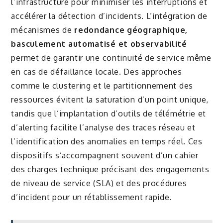
l’infrastructure pour minimiser les interruptions et
accélérer la détection d’incidents. L’intégration de
mécanismes de
redondance géographique,
basculement automatisé et observabilité
permet de garantir une continuité de service même
en cas de défaillance locale. Des approches
comme le clustering et le partitionnement des
ressources évitent la saturation d’un point unique,
tandis que l’implantation d’outils de télémétrie et
d’alerting facilite l’analyse des traces réseau et
l’identification des anomalies en temps réel. Ces
dispositifs s’accompagnent souvent d’un cahier
des charges technique précisant des engagements
de niveau de service (SLA) et des procédures
d’incident pour un rétablissement rapide.