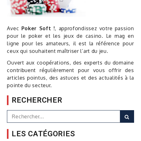
Avec
Poker Soft !
, approfondissez votre passion
pour le poker et les jeux de casino. Le mag en
ligne pour les amateurs, il est la référence pour
ceux qui souhaitent maîtriser l’art du jeu.
Ouvert aux coopérations, des experts du domaine
contribuent régulièrement pour vous offrir des
articles pointus, des astuces et des actualités à la
pointe du secteur.
RECHERCHER
Rechercher
Rech
:
LES CATÉGORIES