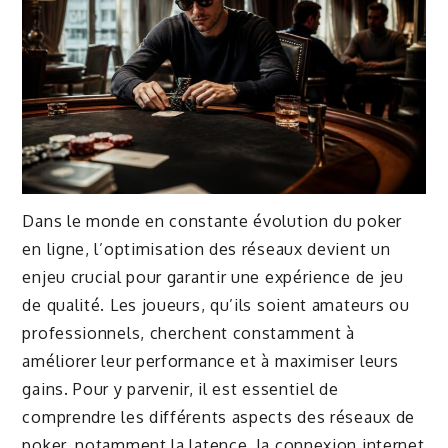
Dans le monde en constante évolution du poker
en ligne, l’optimisation des réseaux devient un
enjeu crucial pour garantir une expérience de jeu
de qualité. Les joueurs, qu’ils soient amateurs ou
professionnels, cherchent constamment à
améliorer leur performance et à maximiser leurs
gains. Pour y parvenir, il est essentiel de
comprendre les différents aspects des réseaux de
poker, notamment la latence, la connexion internet