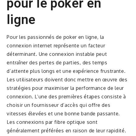
pour le poker en
ligne
Pour les passionnés de poker en ligne, la
connexion internet représente un facteur
déterminant. Une connexion instable peut
entraîner des pertes de parties, des temps
d’attente plus longs et une expérience frustrante.
Les utilisateurs doivent donc mettre en œuvre des
stratégies pour maximiser la performance de leur
connexion. L’une des premières étapes consiste à
choisir un fournisseur d’accès qui offre des
vitesses élevées et une bonne bande passante.
Les connexions par fibre optique sont
généralement préférées en raison de leur rapidité.