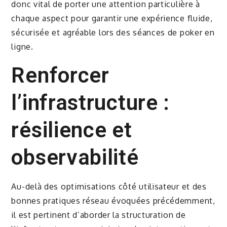
donc vital de porter une attention particulière à
chaque aspect pour garantir une expérience fluide,
sécurisée et agréable lors des séances de poker en
ligne.
Renforcer
l’infrastructure :
résilience et
observabilité
Au-delà des optimisations côté utilisateur et des
bonnes pratiques réseau évoquées précédemment,
il est pertinent d’aborder la structuration de