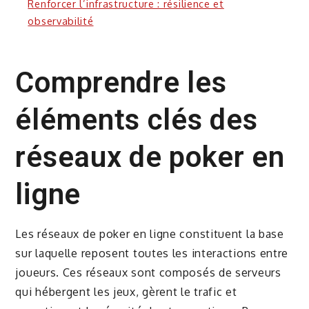
Renforcer l’infrastructure : résilience et
observabilité
Comprendre les
éléments clés des
réseaux de poker en
ligne
Les réseaux de poker en ligne constituent la base
sur laquelle reposent toutes les interactions entre
joueurs. Ces réseaux sont composés de serveurs
qui hébergent les jeux, gèrent le trafic et