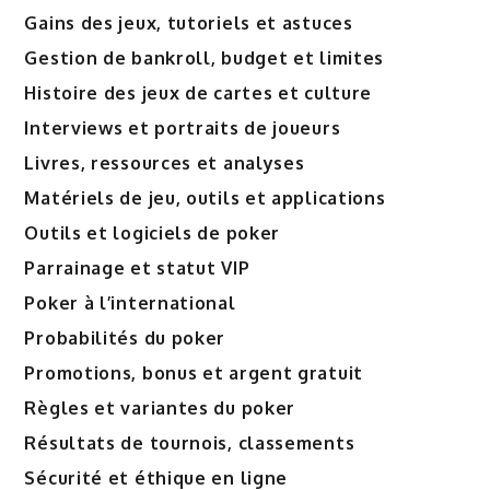
Gains des jeux, tutoriels et astuces
Gestion de bankroll, budget et limites
Histoire des jeux de cartes et culture
Interviews et portraits de joueurs
Livres, ressources et analyses
Matériels de jeu, outils et applications
Outils et logiciels de poker
Parrainage et statut VIP
Poker à l’international
Probabilités du poker
Promotions, bonus et argent gratuit
Règles et variantes du poker
Résultats de tournois, classements
Sécurité et éthique en ligne