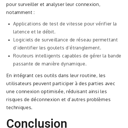
pour surveiller et analyser leur connexion,
notamment :
Applications de test de vitesse pour vérifier la
latence et le débit.
Logiciels de surveillance de réseau permettant
d’identifier les goulets d’étranglement.
Routeurs intelligents capables de gérer la bande
passante de manière dynamique.
En intégrant ces outils dans leur routine, les
utilisateurs peuvent participer à des parties avec
une connexion optimisée, réduisant ainsi les
risques de déconnexion et d’autres problèmes
techniques.
Conclusion