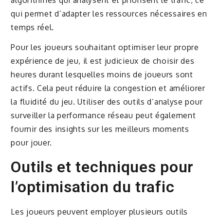
qui permet d’adapter les ressources nécessaires en
temps réel.
Pour les joueurs souhaitant optimiser leur propre
expérience de jeu, il est judicieux de choisir des
heures durant lesquelles moins de joueurs sont
actifs. Cela peut réduire la congestion et améliorer
la fluidité du jeu. Utiliser des outils d’analyse pour
surveiller la performance réseau peut également
fournir des insights sur les meilleurs moments
pour jouer.
Outils et techniques pour
l’optimisation du trafic
Les joueurs peuvent employer plusieurs outils