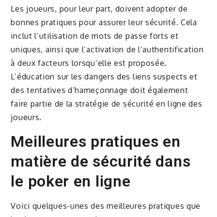
Les joueurs, pour leur part, doivent adopter de
bonnes pratiques pour assurer leur sécurité. Cela
inclut l’utilisation de mots de passe forts et
uniques, ainsi que l’activation de l’authentification
à deux facteurs lorsqu’elle est proposée.
L’éducation sur les dangers des liens suspects et
des tentatives d’hameçonnage doit également
faire partie de la stratégie de sécurité en ligne des
joueurs.
Meilleures pratiques en
matière de sécurité dans
le poker en ligne
Voici quelques-unes des meilleures pratiques que