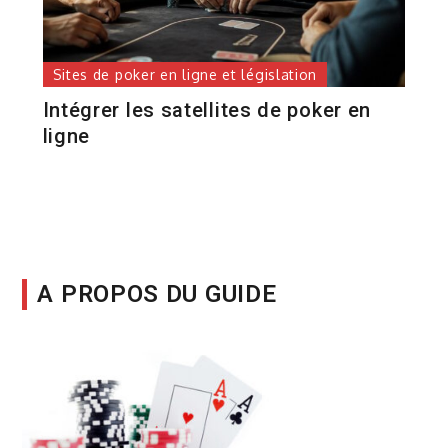
Sites de poker en ligne et législation
Intégrer les satellites de poker en
ligne
A PROPOS DU GUIDE