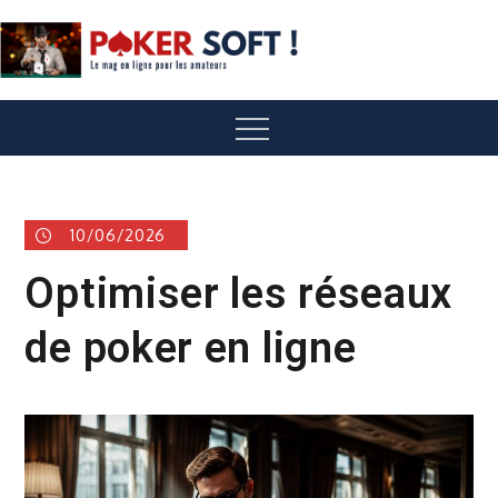
Skip
Poker
to
Le mag en ligne pour
les amateurs du jeu
content
Soft !
Menu
10/06/2026
Optimiser les réseaux
de poker en ligne