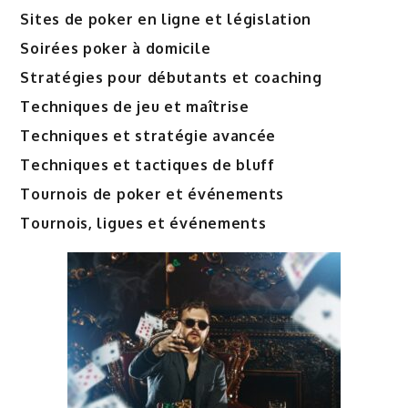
Sites de poker en ligne et législation
Soirées poker à domicile
Stratégies pour débutants et coaching
Techniques de jeu et maîtrise
Techniques et stratégie avancée
Techniques et tactiques de bluff
Tournois de poker et événements
Tournois, ligues et événements