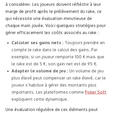
à considérer. Les joueurs doivent réfléchir à leur
marge de profit après le prélèvement du rake, ce
qui nécessite une évaluation minutieuse de
chaque main jouée. Voici quelques stratégies pour
gérer efficacement les coûts associés au rake :
Calculer ses gains nets :
Toujours prendre en
compte le rake dans le calcul des gains. Par
exemple, si un joueur remporte 100 € mais que
le rake est de 5 €, son gain net est de 95 €.
Adapter le volume de jeu :
Un volume de jeu
plus élevé peut compenser un rake élevé, car le
joueur s’habitue à gérer des montants plus
importants. Les plateformes comme
Poker Soft
expliquent cette dynamique.
Une évaluation régulière de ces éléments peut