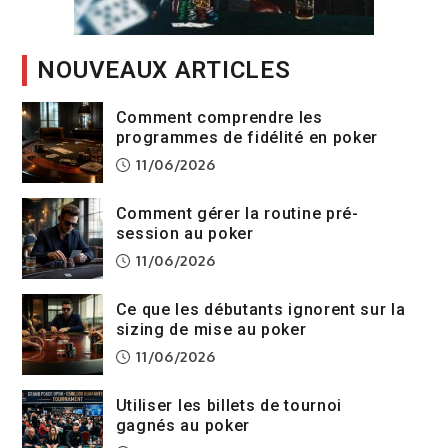
NOUVEAUX ARTICLES
Comment comprendre les
programmes de fidélité en poker
11/06/2026
Comment gérer la routine pré-
session au poker
11/06/2026
Ce que les débutants ignorent sur la
sizing de mise au poker
11/06/2026
Utiliser les billets de tournoi
gagnés au poker