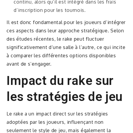
continu, alors qu’il est intégré dans les frais
d’inscription pour les tournois.
Il est donc fondamental pour les joueurs d’intégrer
ces aspects dans leur approche stratégique. Selon
des études récentes, le rake peut fluctuer
significativement d’une salle à l’autre, ce qui incite
à comparer les différentes options disponibles
avant de s’engager.
Impact du rake sur
les stratégies de jeu
Le rake a un impact direct sur les stratégies
adoptées par les joueurs, influençant non
seulement le style de jeu, mais également la