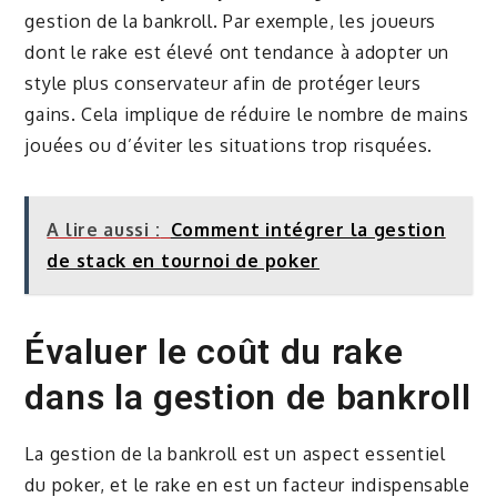
gestion de la bankroll. Par exemple, les joueurs
dont le rake est élevé ont tendance à adopter un
style plus conservateur afin de protéger leurs
gains. Cela implique de réduire le nombre de mains
jouées ou d’éviter les situations trop risquées.
A lire aussi :
Comment intégrer la gestion
de stack en tournoi de poker
Évaluer le coût du rake
dans la gestion de bankroll
La gestion de la bankroll est un aspect essentiel
du poker, et le rake en est un facteur indispensable