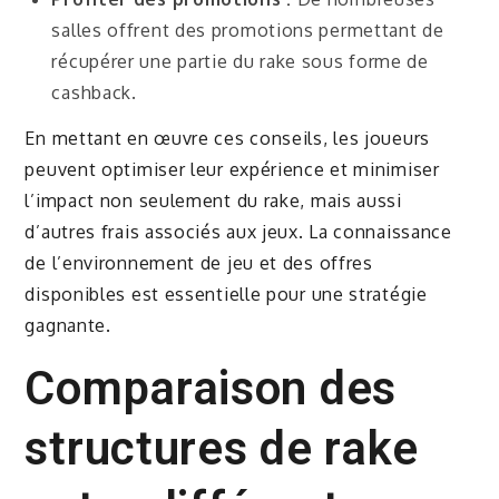
salles offrent des promotions permettant de
récupérer une partie du rake sous forme de
cashback.
En mettant en œuvre ces conseils, les joueurs
peuvent optimiser leur expérience et minimiser
l’impact non seulement du rake, mais aussi
d’autres frais associés aux jeux. La connaissance
de l’environnement de jeu et des offres
disponibles est essentielle pour une stratégie
gagnante.
Comparaison des
structures de rake