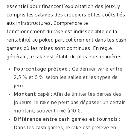
essentiel pour financer l’exploitation des jeux, y
compris les salaires des croupiers et les coûts liés
aux infrastructures. Comprendre le
fonctionnement du rake est indissociable de la
rentabilité au poker, particulièrement dans les cash
games où les mises sont continues. En règle
générale, le rake est établi de plusieurs manières:
Pourcentage prélevé :
Ce dernier varie entre
2,5 % et 5 % selon les salles et les types de
jeux.
Montant capé :
Afin de limiter les pertes des
joueurs, le rake ne peut pas dépasser un certain
montant, souvent fixé à 10 €.
Différence entre cash games et tournois :
Dans les cash games, le rake est prélevé en