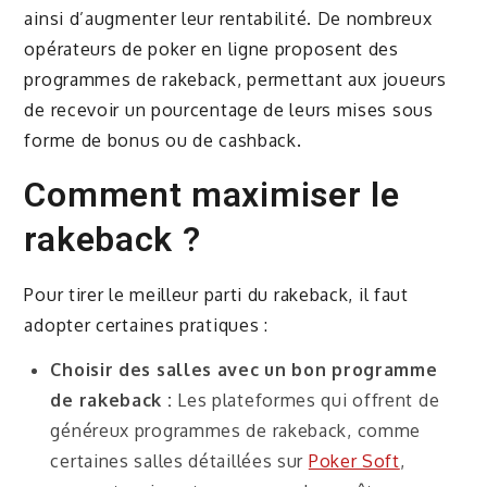
ainsi d’augmenter leur rentabilité. De nombreux
opérateurs de poker en ligne proposent des
programmes de rakeback, permettant aux joueurs
de recevoir un pourcentage de leurs mises sous
forme de bonus ou de cashback.
Comment maximiser le
rakeback ?
Pour tirer le meilleur parti du rakeback, il faut
adopter certaines pratiques :
Choisir des salles avec un bon programme
de rakeback :
Les plateformes qui offrent de
généreux programmes de rakeback, comme
certaines salles détaillées sur
Poker Soft
,