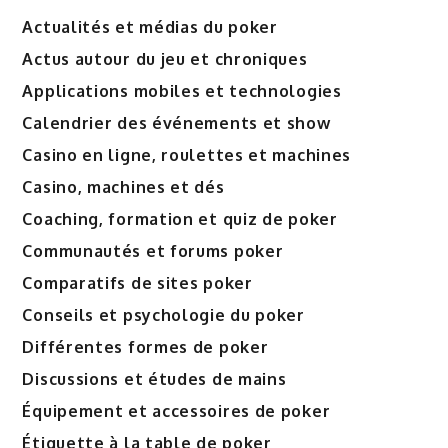
Actualités et médias du poker
Actus autour du jeu et chroniques
Applications mobiles et technologies
Calendrier des événements et show
Casino en ligne, roulettes et machines
Casino, machines et dés
Coaching, formation et quiz de poker
Communautés et forums poker
Comparatifs de sites poker
Conseils et psychologie du poker
Différentes formes de poker
Discussions et études de mains
Équipement et accessoires de poker
Étiquette à la table de poker