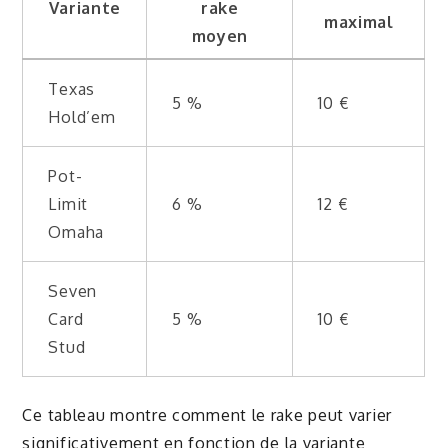
Variante
rake
maximal
moyen
Texas
5 %
10 €
Hold’em
Pot-
Limit
6 %
12 €
Omaha
Seven
Card
5 %
10 €
Stud
Ce tableau montre comment le rake peut varier
significativement en fonction de la variante