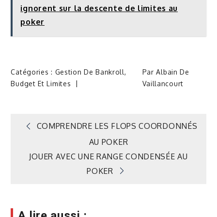
ignorent sur la descente de limites au
poker
Catégories :
Gestion De Bankroll,
Par
Albain De
Budget Et Limites
Vaillancourt
Navigation
COMPRENDRE LES FLOPS COORDONNÉS
AU POKER
de
JOUER AVEC UNE RANGE CONDENSÉE AU
POKER
l’article
A lire aussi :