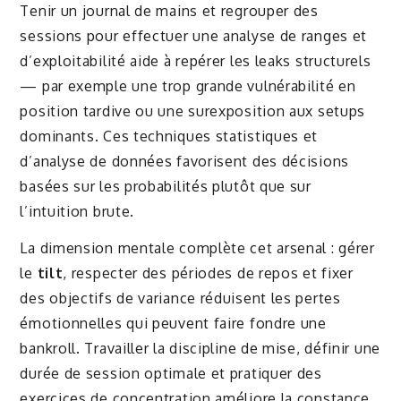
Tenir un journal de mains et regrouper des
sessions pour effectuer une analyse de ranges et
d’exploitabilité aide à repérer les leaks structurels
— par exemple une trop grande vulnérabilité en
position tardive ou une surexposition aux setups
dominants. Ces techniques statistiques et
d’analyse de données favorisent des décisions
basées sur les probabilités plutôt que sur
l’intuition brute.
La dimension mentale complète cet arsenal : gérer
le
tilt
, respecter des périodes de repos et fixer
des objectifs de variance réduisent les pertes
émotionnelles qui peuvent faire fondre une
bankroll. Travailler la discipline de mise, définir une
durée de session optimale et pratiquer des
exercices de concentration améliore la constance