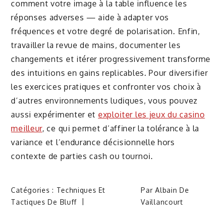
comment votre image à la table influence les
réponses adverses — aide à adapter vos
fréquences et votre degré de polarisation. Enfin,
travailler la revue de mains, documenter les
changements et itérer progressivement transforme
des intuitions en gains replicables. Pour diversifier
les exercices pratiques et confronter vos choix à
d’autres environnements ludiques, vous pouvez
aussi expérimenter et
exploiter les jeux du casino
meilleur
, ce qui permet d’affiner la tolérance à la
variance et l’endurance décisionnelle hors
contexte de parties cash ou tournoi.
Catégories :
Techniques Et
Par
Albain De
Tactiques De Bluff
Vaillancourt