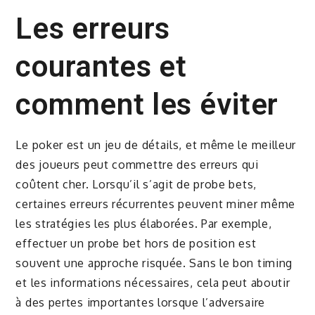
Les erreurs
courantes et
comment les éviter
Le poker est un jeu de détails, et même le meilleur
des joueurs peut commettre des erreurs qui
coûtent cher. Lorsqu’il s’agit de probe bets,
certaines erreurs récurrentes peuvent miner même
les stratégies les plus élaborées. Par exemple,
effectuer un probe bet hors de position est
souvent une approche risquée. Sans le bon timing
et les informations nécessaires, cela peut aboutir
à des pertes importantes lorsque l’adversaire