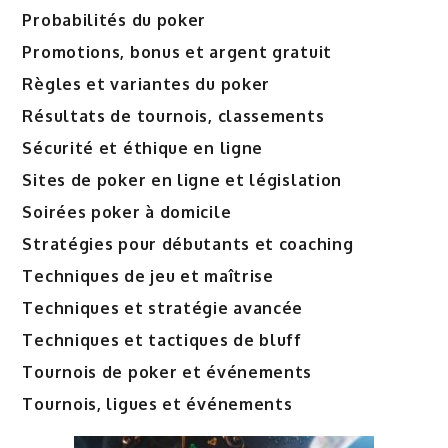
Probabilités du poker
Promotions, bonus et argent gratuit
Règles et variantes du poker
Résultats de tournois, classements
Sécurité et éthique en ligne
Sites de poker en ligne et législation
Soirées poker à domicile
Stratégies pour débutants et coaching
Techniques de jeu et maîtrise
Techniques et stratégie avancée
Techniques et tactiques de bluff
Tournois de poker et événements
Tournois, ligues et événements