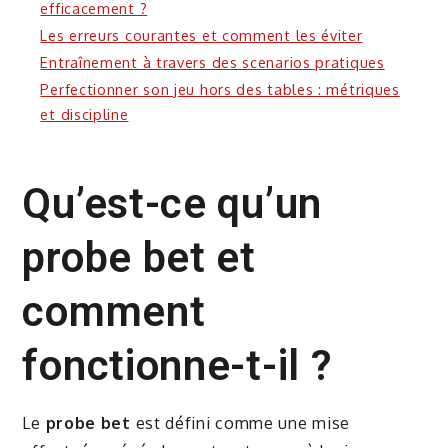
efficacement ?
Les erreurs courantes et comment les éviter
Entraînement à travers des scenarios pratiques
Perfectionner son jeu hors des tables : métriques
et discipline
Qu’est-ce qu’un
probe bet et
comment
fonctionne-t-il ?
Le
probe bet
est défini comme une mise