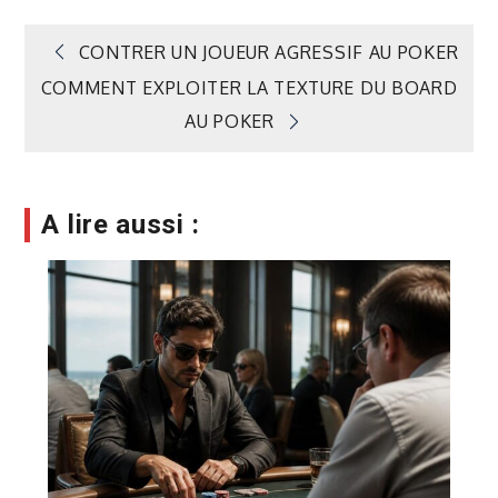
Navigation
CONTRER UN JOUEUR AGRESSIF AU POKER
COMMENT EXPLOITER LA TEXTURE DU BOARD
de
AU POKER
l’article
A lire aussi :