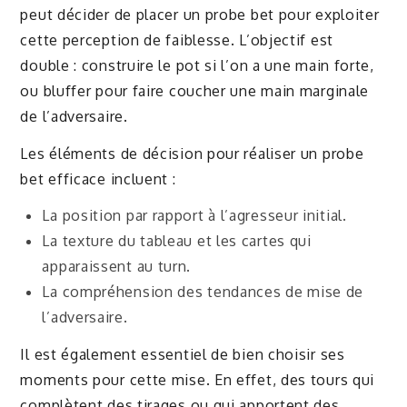
peut décider de placer un probe bet pour exploiter
cette perception de faiblesse. L’objectif est
double : construire le pot si l’on a une main forte,
ou bluffer pour faire coucher une main marginale
de l’adversaire.
Les éléments de décision pour réaliser un probe
bet efficace incluent :
La position par rapport à l’agresseur initial.
La texture du tableau et les cartes qui
apparaissent au turn.
La compréhension des tendances de mise de
l’adversaire.
Il est également essentiel de bien choisir ses
moments pour cette mise. En effet, des tours qui
complètent des tirages ou qui apportent des