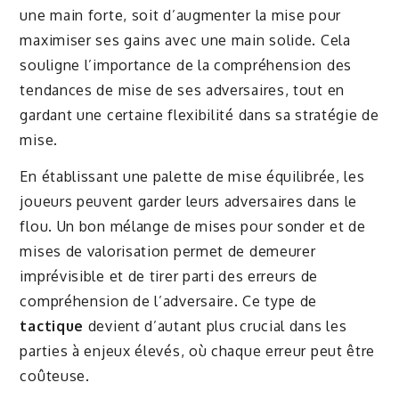
une main forte, soit d’augmenter la mise pour
maximiser ses gains avec une main solide. Cela
souligne l’importance de la compréhension des
tendances de mise de ses adversaires, tout en
gardant une certaine flexibilité dans sa stratégie de
mise.
En établissant une palette de mise équilibrée, les
joueurs peuvent garder leurs adversaires dans le
flou. Un bon mélange de mises pour sonder et de
mises de valorisation permet de demeurer
imprévisible et de tirer parti des erreurs de
compréhension de l’adversaire. Ce type de
tactique
devient d’autant plus crucial dans les
parties à enjeux élevés, où chaque erreur peut être
coûteuse.