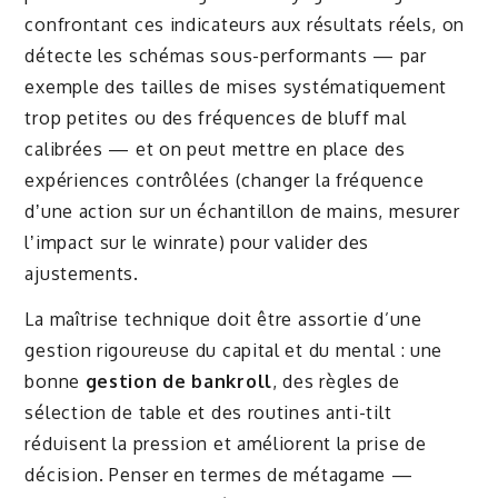
confrontant ces indicateurs aux résultats réels, on
détecte les schémas sous-performants — par
exemple des tailles de mises systématiquement
trop petites ou des fréquences de bluff mal
calibrées — et on peut mettre en place des
expériences contrôlées (changer la fréquence
dʼune action sur un échantillon de mains, mesurer
lʼimpact sur le winrate) pour valider des
ajustements.
La maîtrise technique doit être assortie d’une
gestion rigoureuse du capital et du mental : une
bonne
gestion de bankroll
, des règles de
sélection de table et des routines anti-tilt
réduisent la pression et améliorent la prise de
décision. Penser en termes de métagame —