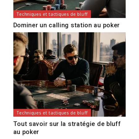
Techniques et tactiques de bluff
Dominer un calling station au poker
Techniques et tactiques de bluff
Tout savoir sur la stratégie de bluff
au poker