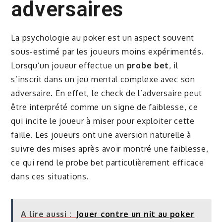
adversaires
La psychologie au poker est un aspect souvent
sous-estimé par les joueurs moins expérimentés.
Lorsqu’un joueur effectue un
probe bet
, il
s’inscrit dans un jeu mental complexe avec son
adversaire. En effet, le check de l’adversaire peut
être interprété comme un signe de faiblesse, ce
qui incite le joueur à miser pour exploiter cette
faille. Les joueurs ont une aversion naturelle à
suivre des mises après avoir montré une faiblesse,
ce qui rend le probe bet particulièrement efficace
dans ces situations.
A lire aussi :
Jouer contre un nit au poker