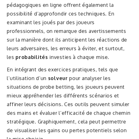
pédagogiques en ligne offrent également la
possibilité d’approfondir ces techniques. En
examinant les joués par des joueurs
professionnels, on remarque des avertissements
sur la manière dont ils anticipent les réactions de
leurs adversaires, les erreurs à éviter, et surtout,
les
probabilités
investies à chaque mise.
En intégrant des exercices pratiques, tels que
l’utilisation d’un
solveur
pour analyser les
situations de probe betting, les joueurs peuvent
mieux appréhender les différents scénarios et
affiner leurs décisions. Ces outils peuvent simuler
des mains et évaluer l’efficacité de chaque chemin
stratégique. Graphiquement, cela peut permettre
de visualiser les gains ou pertes potentiels selon