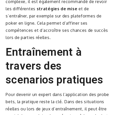
complexe, il est également recommandé de revoir
les différentes
stratégies de mise
et de
s’entraîner, par exemple sur des plateformes de
poker en ligne. Cela permet d’affiner ses
compétences et d’accroître ses chances de succès
lors de parties réelles.
Entraînement à
travers des
scenarios pratiques
Pour devenir un expert dans l’application des probe
bets, la pratique reste la clé. Dans des situations
réelles ou lors de jeux d’entraînement, il peut être