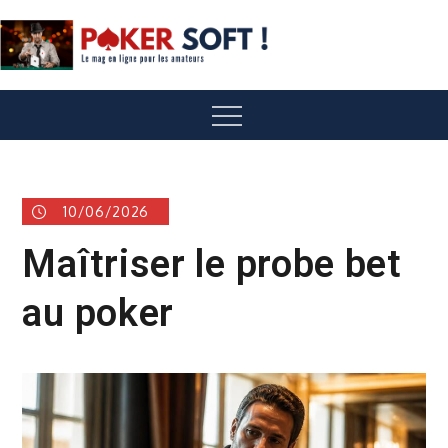
Skip
Poker
to
Le mag en ligne pour
les amateurs du jeu
content
Soft !
Menu
10/06/2026
Maîtriser le probe bet
au poker