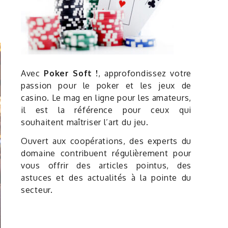
Avec
Poker Soft !
, approfondissez votre
passion pour le poker et les jeux de
casino. Le mag en ligne pour les amateurs,
il est la référence pour ceux qui
souhaitent maîtriser l’art du jeu.
Ouvert aux coopérations, des experts du
domaine contribuent régulièrement pour
vous offrir des articles pointus, des
astuces et des actualités à la pointe du
secteur.