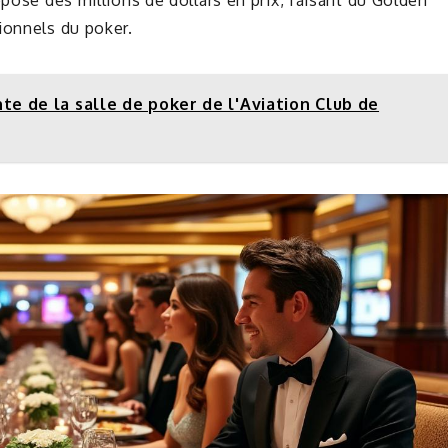
ionnels du poker.
te de la salle de poker de l'Aviation Club de