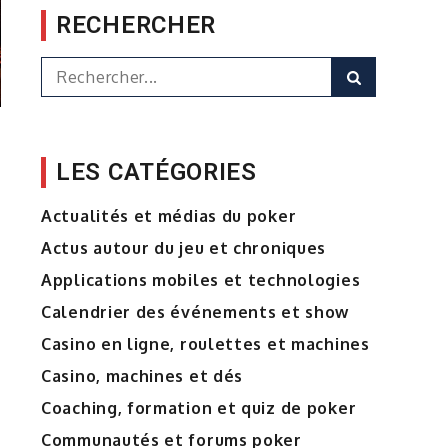
RECHERCHER
Rechercher
Rechercher
:
LES CATÉGORIES
Actualités et médias du poker
Actus autour du jeu et chroniques
Applications mobiles et technologies
Calendrier des événements et show
Casino en ligne, roulettes et machines
Casino, machines et dés
Coaching, formation et quiz de poker
Communautés et forums poker