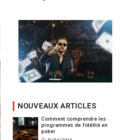
NOUVEAUX ARTICLES
Comment comprendre les
programmes de fidélité en
poker
11/06/2026