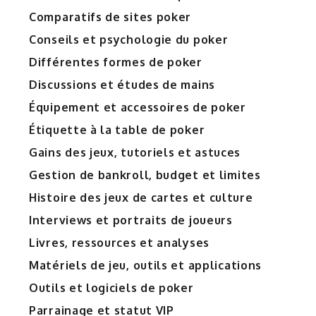
Comparatifs de sites poker
Conseils et psychologie du poker
Différentes formes de poker
Discussions et études de mains
Équipement et accessoires de poker
Étiquette à la table de poker
Gains des jeux, tutoriels et astuces
Gestion de bankroll, budget et limites
Histoire des jeux de cartes et culture
Interviews et portraits de joueurs
Livres, ressources et analyses
Matériels de jeu, outils et applications
Outils et logiciels de poker
Parrainage et statut VIP