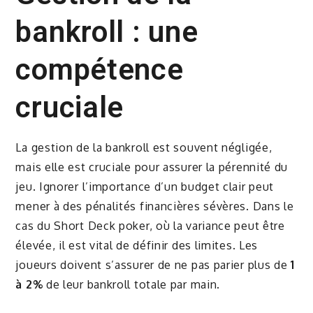
bankroll : une
compétence
cruciale
La gestion de la bankroll est souvent négligée,
mais elle est cruciale pour assurer la pérennité du
jeu. Ignorer l’importance d’un budget clair peut
mener à des pénalités financières sévères. Dans le
cas du Short Deck poker, où la variance peut être
élevée, il est vital de définir des limites. Les
joueurs doivent s’assurer de ne pas parier plus de
1
à 2%
de leur bankroll totale par main.