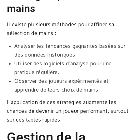
mains
Il existe plusieurs méthodes pour affiner sa
sélection de mains :
Analyser les tendances gagnantes basées sur
des données historiques.
Utiliser des logiciels d’analyse pour une
pratique régulière.
Observer des joueurs expérimentés et
apprendre de leurs choix de mains.
L’application de ces stratégies augmente les
chances de devenir un joueur performant, surtout
sur ces tables rapides.
Gestion de la