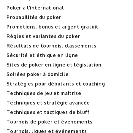
Poker à l’international
Probabilités du poker
Promotions, bonus et argent gratuit
Règles et variantes du poker
Résultats de tournois, classements
Sécurité et éthique en ligne
Sites de poker en ligne et législation
Soirées poker à domicile
Stratégies pour débutants et coaching
Techniques de jeu et maîtrise
Techniques et stratégie avancée
Techniques et tactiques de bluff
Tournois de poker et événements
Tournois, ligues et événements