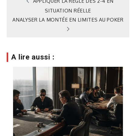
Navigation
APPLIQUER LA RÈGLE DES 2-4 EN
SITUATION RÉELLE
de
ANALYSER LA MONTÉE EN LIMITES AU POKER
l’article
A lire aussi :