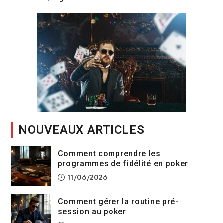
NOUVEAUX ARTICLES
Comment comprendre les
programmes de fidélité en poker
11/06/2026
Comment gérer la routine pré-
session au poker