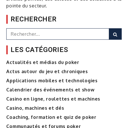
pointe du secteur.
RECHERCHER
Rechercher
Rech
:
LES CATÉGORIES
Actualités et médias du poker
Actus autour du jeu et chroniques
Applications mobiles et technologies
Calendrier des événements et show
Casino en ligne, roulettes et machines
Casino, machines et dés
Coaching, formation et quiz de poker
Communautés et forums poker