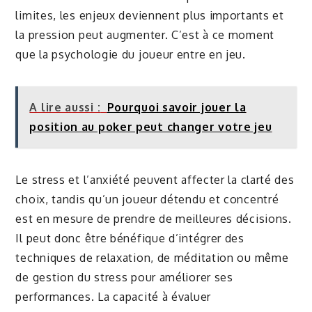
limites, les enjeux deviennent plus importants et
la pression peut augmenter. C’est à ce moment
que la psychologie du joueur entre en jeu.
A lire aussi :
Pourquoi savoir jouer la
position au poker peut changer votre jeu
Le stress et l’anxiété peuvent affecter la clarté des
choix, tandis qu’un joueur détendu et concentré
est en mesure de prendre de meilleures décisions.
Il peut donc être bénéfique d’intégrer des
techniques de relaxation, de méditation ou même
de gestion du stress pour améliorer ses
performances. La capacité à évaluer