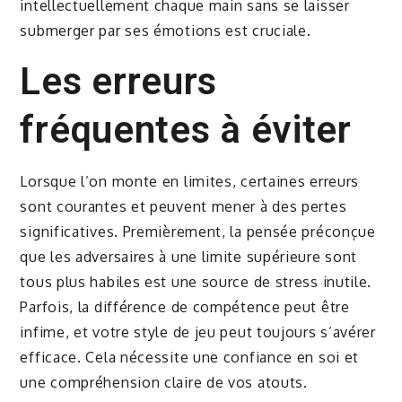
intellectuellement chaque main sans se laisser
submerger par ses émotions est cruciale.
Les erreurs
fréquentes à éviter
Lorsque l’on monte en limites, certaines erreurs
sont courantes et peuvent mener à des pertes
significatives. Premièrement, la pensée préconçue
que les adversaires à une limite supérieure sont
tous plus habiles est une source de stress inutile.
Parfois, la différence de compétence peut être
infime, et votre style de jeu peut toujours s’avérer
efficace. Cela nécessite une confiance en soi et
une compréhension claire de vos atouts.