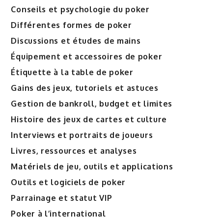
Conseils et psychologie du poker
Différentes formes de poker
Discussions et études de mains
Équipement et accessoires de poker
Étiquette à la table de poker
Gains des jeux, tutoriels et astuces
Gestion de bankroll, budget et limites
Histoire des jeux de cartes et culture
Interviews et portraits de joueurs
Livres, ressources et analyses
Matériels de jeu, outils et applications
Outils et logiciels de poker
Parrainage et statut VIP
Poker à l’international