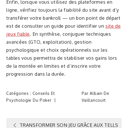
Enfin, lorsque vous utilisez des plateformes en
ligne, vérifiez toujours la fiabilité du site avant d’y
transférer votre bankroll — un bon point de départ
est de consulter un guide pour identifier un
site de
jeux fiable
. En synthèse, conjuguer techniques
avancées (GTO, exploitation), gestion
psychologique et choix opérationnels sur les
tables vous permettra de stabiliser vos gains lors
de la montée en limites et d’inscrire votre
progression dans la durée.
Catégories :
Conseils Et
Par
Albain De
Psychologie Du Poker
Vaillancourt
TRANSFORMER SON JEU GRÂCE AUX TELLS