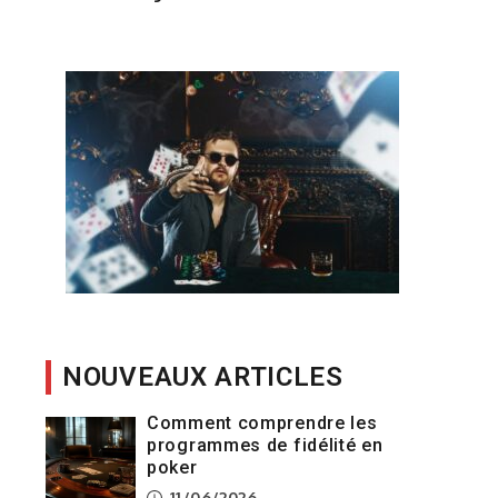
NOUVEAUX ARTICLES
Comment comprendre les
programmes de fidélité en
poker
11/06/2026