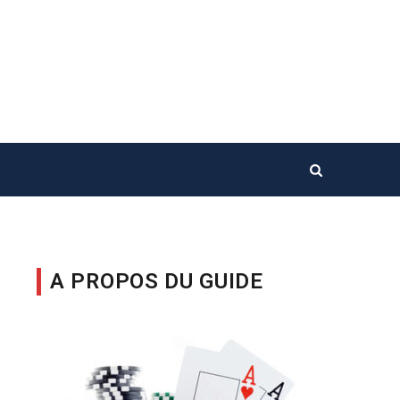
 !
les amateurs du jeu
A PROPOS DU GUIDE