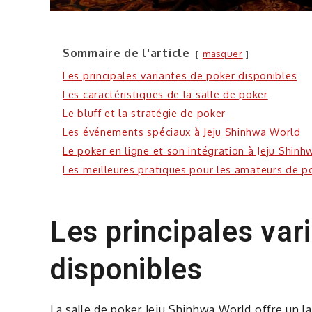
Sommaire de l'article
masquer
Les principales variantes de poker disponibles
Les caractéristiques de la salle de poker
Le bluff et la stratégie de poker
Les événements spéciaux à Jeju Shinhwa World
Le poker en ligne et son intégration à Jeju Shin
Les meilleures pratiques pour les amateurs de p
Les principales var
disponibles
La salle de poker Jeju Shinhwa World offre un l