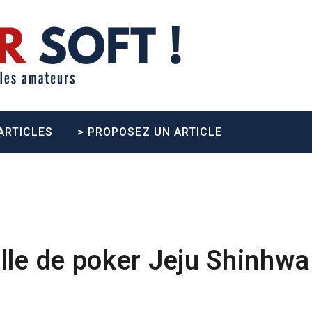
Poker Soft
Le mag en ligne pour 
ARTICLES
> PROPOSEZ UN ARTICLE
lle de poker Jeju Shinhwa