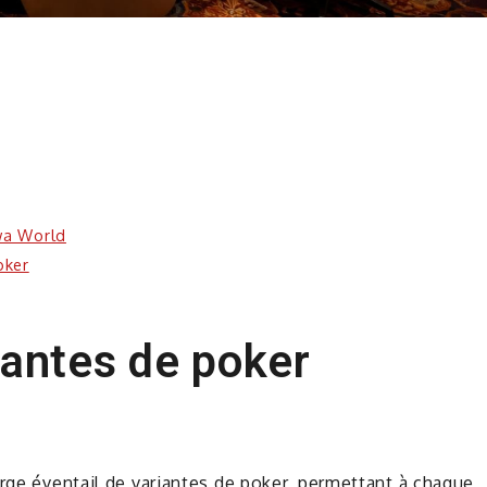
hwa World
oker
iantes de poker
arge éventail de variantes de poker, permettant à chaque