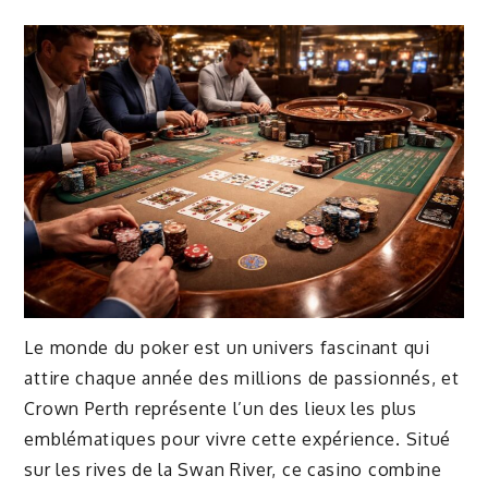
Le monde du poker est un univers fascinant qui
attire chaque année des millions de passionnés, et
Crown Perth représente l’un des lieux les plus
emblématiques pour vivre cette expérience. Situé
sur les rives de la Swan River, ce casino combine