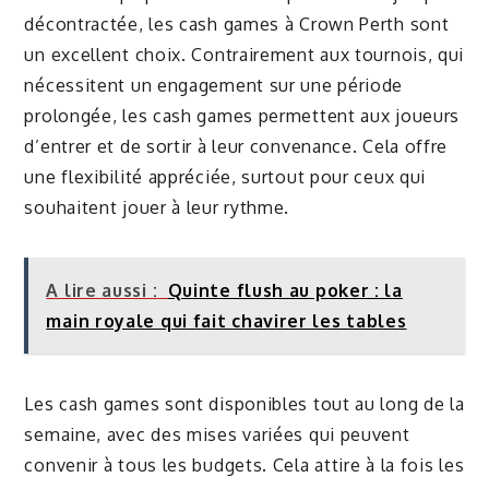
décontractée, les cash games à Crown Perth sont
un excellent choix. Contrairement aux tournois, qui
nécessitent un engagement sur une période
prolongée, les cash games permettent aux joueurs
d’entrer et de sortir à leur convenance. Cela offre
une flexibilité appréciée, surtout pour ceux qui
souhaitent jouer à leur rythme.
A lire aussi :
Quinte flush au poker : la
main royale qui fait chavirer les tables
Les cash games sont disponibles tout au long de la
semaine, avec des mises variées qui peuvent
convenir à tous les budgets. Cela attire à la fois les