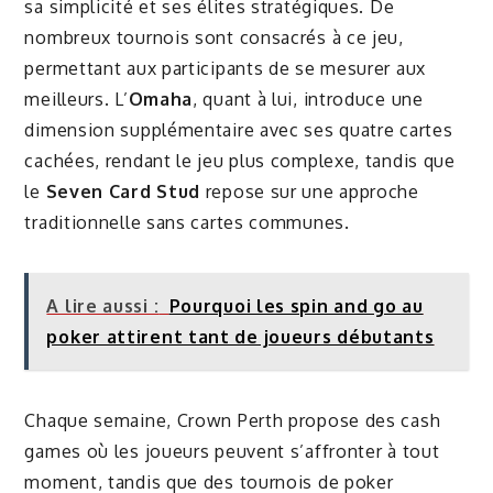
sa simplicité et ses élites stratégiques. De
nombreux tournois sont consacrés à ce jeu,
permettant aux participants de se mesurer aux
meilleurs. L’
Omaha
, quant à lui, introduce une
dimension supplémentaire avec ses quatre cartes
cachées, rendant le jeu plus complexe, tandis que
le
Seven Card Stud
repose sur une approche
traditionnelle sans cartes communes.
A lire aussi :
Pourquoi les spin and go au
poker attirent tant de joueurs débutants
Chaque semaine, Crown Perth propose des cash
games où les joueurs peuvent s’affronter à tout
moment, tandis que des tournois de poker