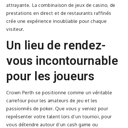
attrayante. La combinaison de jeux de casino, de
prestations en direct et de restaurants raffinés
crée une expérience inoubliable pour chaque
visiteur.
Un lieu de rendez-
vous incontournable
pour les joueurs
Crown Perth se positionne comme un véritable
carrefour pour les amateurs de jeu et les
passionnés de poker. Que vous y veniez pour
représenter votre talent lors d’un tournoi, pour
vous détendre autour d’un cash game ou