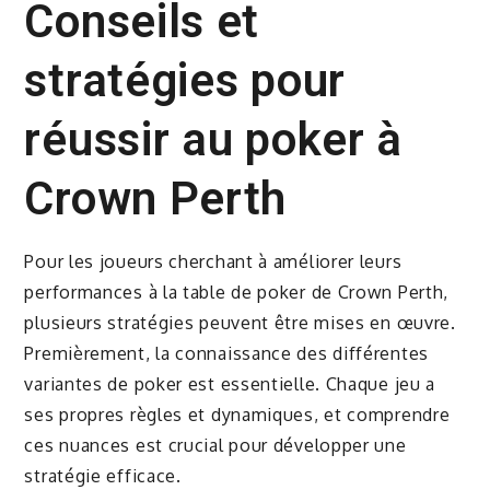
Conseils et
stratégies pour
réussir au poker à
Crown Perth
Pour les joueurs cherchant à améliorer leurs
performances à la table de poker de Crown Perth,
plusieurs stratégies peuvent être mises en œuvre.
Premièrement, la connaissance des différentes
variantes de poker est essentielle. Chaque jeu a
ses propres règles et dynamiques, et comprendre
ces nuances est crucial pour développer une
stratégie efficace.