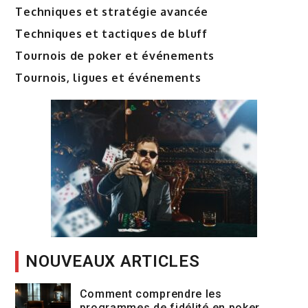
Techniques et stratégie avancée
Techniques et tactiques de bluff
Tournois de poker et événements
Tournois, ligues et événements
NOUVEAUX ARTICLES
Comment comprendre les
programmes de fidélité en poker