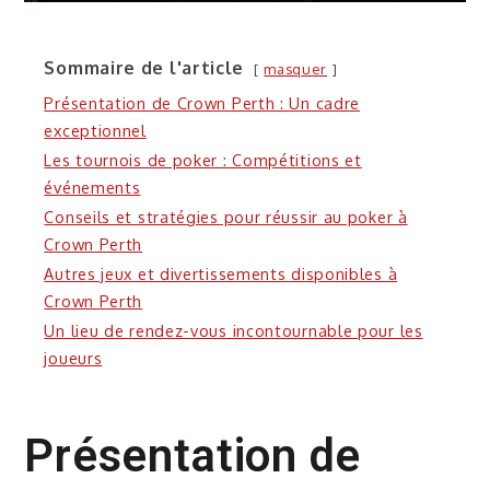
Sommaire de l'article
masquer
Présentation de Crown Perth : Un cadre
exceptionnel
Les tournois de poker : Compétitions et
événements
Conseils et stratégies pour réussir au poker à
Crown Perth
Autres jeux et divertissements disponibles à
Crown Perth
Un lieu de rendez-vous incontournable pour les
joueurs
Présentation de