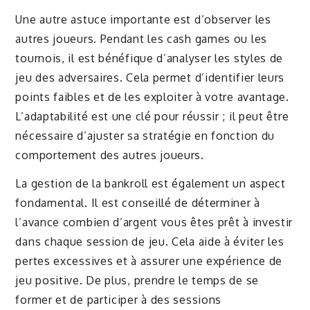
Une autre astuce importante est d’observer les
autres joueurs. Pendant les cash games ou les
tournois, il est bénéfique d’analyser les styles de
jeu des adversaires. Cela permet d’identifier leurs
points faibles et de les exploiter à votre avantage.
L’adaptabilité est une clé pour réussir ; il peut être
nécessaire d’ajuster sa stratégie en fonction du
comportement des autres joueurs.
La gestion de la bankroll est également un aspect
fondamental. Il est conseillé de déterminer à
l’avance combien d’argent vous êtes prêt à investir
dans chaque session de jeu. Cela aide à éviter les
pertes excessives et à assurer une expérience de
jeu positive. De plus, prendre le temps de se
former et de participer à des sessions