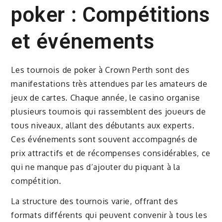
poker : Compétitions
et événements
Les tournois de poker à Crown Perth sont des
manifestations très attendues par les amateurs de
jeux de cartes. Chaque année, le casino organise
plusieurs tournois qui rassemblent des joueurs de
tous niveaux, allant des débutants aux experts.
Ces événements sont souvent accompagnés de
prix attractifs et de récompenses considérables, ce
qui ne manque pas d’ajouter du piquant à la
compétition.
La structure des tournois varie, offrant des
formats différents qui peuvent convenir à tous les