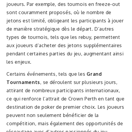
joueurs. Par exemple, des tournois en freeze-out
sont couramment proposés, où le nombre de
jetons est limité, obligeant les participants à jouer
de manière stratégique dès le départ. D’autres
types de tournois, tels que les rebuy, permettent
aux joueurs d’acheter des jetons supplémentaires
pendant certaines parties du jeu, augmentant ainsi
les enjeux.
Certains événements, tels que les
Grand
Tournaments
, se déroulent sur plusieurs jours,
attirant de nombreux participants internationaux,
ce qui renforce l’attrait de Crown Perth en tant que
destination de poker de premier choix. Les joueurs
peuvent non seulement bénéficier de la
compétition, mais également des opportunités de
réseautage avec d’autres passionnés du jeu.