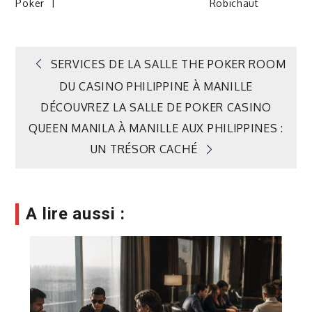
Poker
Robichaut
Navigation
SERVICES DE LA SALLE THE POKER ROOM
DU CASINO PHILIPPINE À MANILLE
de
DÉCOUVREZ LA SALLE DE POKER CASINO
QUEEN MANILA À MANILLE AUX PHILIPPINES :
l’article
UN TRÉSOR CACHÉ
A lire aussi :