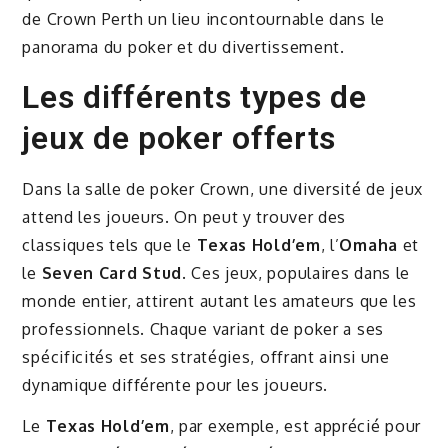
de Crown Perth un lieu incontournable dans le
panorama du poker et du divertissement.
Les différents types de
jeux de poker offerts
Dans la salle de poker Crown, une diversité de jeux
attend les joueurs. On peut y trouver des
classiques tels que le
Texas Hold’em
, l’
Omaha
et
le
Seven Card Stud
. Ces jeux, populaires dans le
monde entier, attirent autant les amateurs que les
professionnels. Chaque variant de poker a ses
spécificités et ses stratégies, offrant ainsi une
dynamique différente pour les joueurs.
Le
Texas Hold’em
, par exemple, est apprécié pour