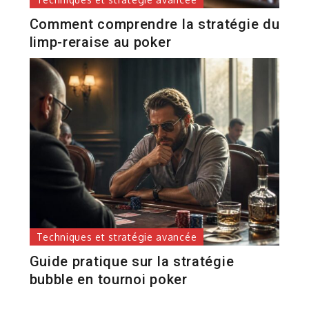
Comment comprendre la stratégie du
limp-reraise au poker
Techniques et stratégie avancée
Guide pratique sur la stratégie
bubble en tournoi poker