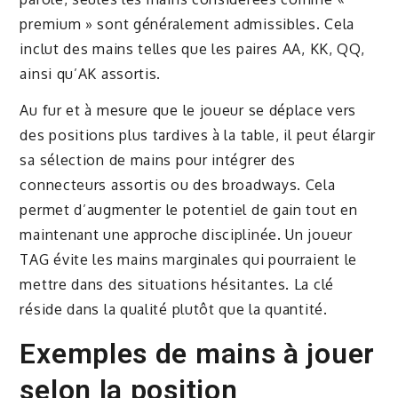
premium » sont généralement admissibles. Cela
inclut des mains telles que les paires AA, KK, QQ,
ainsi qu’AK assortis.
Au fur et à mesure que le joueur se déplace vers
des positions plus tardives à la table, il peut élargir
sa sélection de mains pour intégrer des
connecteurs assortis ou des broadways. Cela
permet d’augmenter le potentiel de gain tout en
maintenant une approche disciplinée. Un joueur
TAG évite les mains marginales qui pourraient le
mettre dans des situations hésitantes. La clé
réside dans la qualité plutôt que la quantité.
Exemples de mains à jouer
selon la position