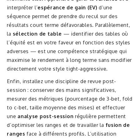
interpréter l’
espérance de gain (EV)
d’une
séquence permet de prendre du recul sur des
résultats court terme défavorables. Parallèlement,
la
sélection de table
— identifier des tables où
l’équité est en votre faveur en fonction des styles
adverses — est une compétence stratégique qui
maximise le rendement à long terme sans modifier
directement votre style tight-aggressive.
Enfin, installez une discipline de revue post-
session : conserver des mains significatives,
mesurer des métriques (pourcentage de 3-bet, fold
to c-bet, taille moyenne des mises) et effectuer
une
analyse post-session
régulière permettent
d’optimiser les ranges et de travailler la
fusion de
ranges
face à différents profils. L’utilisation