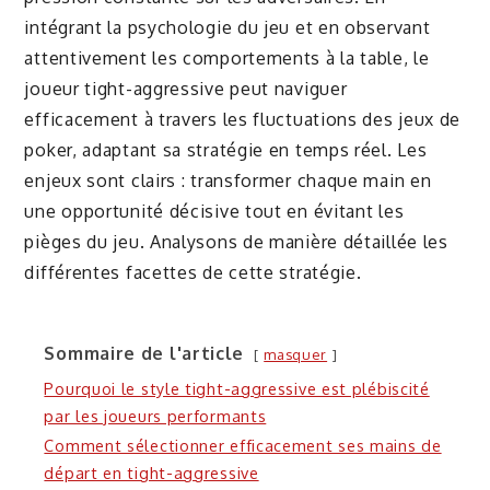
intégrant la psychologie du jeu et en observant
attentivement les comportements à la table, le
joueur tight-aggressive peut naviguer
efficacement à travers les fluctuations des jeux de
poker, adaptant sa stratégie en temps réel. Les
enjeux sont clairs : transformer chaque main en
une opportunité décisive tout en évitant les
pièges du jeu. Analysons de manière détaillée les
différentes facettes de cette stratégie.
Sommaire de l'article
masquer
Pourquoi le style tight-aggressive est plébiscité
par les joueurs performants
Comment sélectionner efficacement ses mains de
départ en tight-aggressive