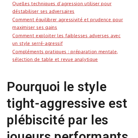
Quelles techniques d’agression utiliser pour
déstabiliser ses adversaires
Comment équilibrer agressivité et prudence pour
maximiser ses gains
Comment exploiter les faiblesses adverses avec
un style serré-agressif
Compléments pratiques : préparation mentale,
sélection de table et revue analytique
Pourquoi le style
tight-aggressive est
plébiscité par les
joueurs performants