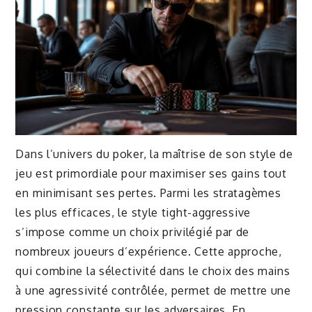
Dans l’univers du poker, la maîtrise de son style de
jeu est primordiale pour maximiser ses gains tout
en minimisant ses pertes. Parmi les stratagèmes
les plus efficaces, le style tight-aggressive
s’impose comme un choix privilégié par de
nombreux joueurs d’expérience. Cette approche,
qui combine la sélectivité dans le choix des mains
à une agressivité contrôlée, permet de mettre une
pression constante sur les adversaires. En