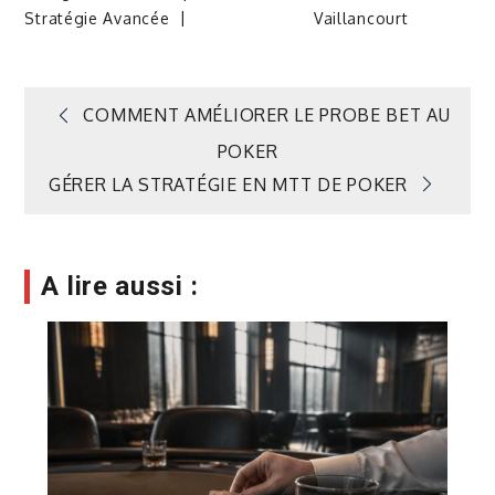
Stratégie Avancée
Vaillancourt
Navigation
COMMENT AMÉLIORER LE PROBE BET AU
POKER
de
GÉRER LA STRATÉGIE EN MTT DE POKER
l’article
A lire aussi :