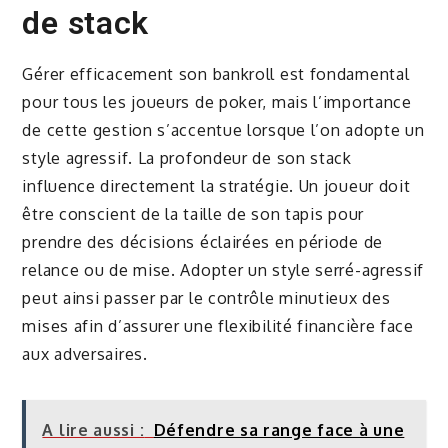
de stack
Gérer efficacement son bankroll est fondamental
pour tous les joueurs de poker, mais l’importance
de cette gestion s’accentue lorsque l’on adopte un
style agressif. La profondeur de son stack
influence directement la stratégie. Un joueur doit
être conscient de la taille de son tapis pour
prendre des décisions éclairées en période de
relance ou de mise. Adopter un style serré-agressif
peut ainsi passer par le contrôle minutieux des
mises afin d’assurer une flexibilité financière face
aux adversaires.
A lire aussi :
Défendre sa range face à une