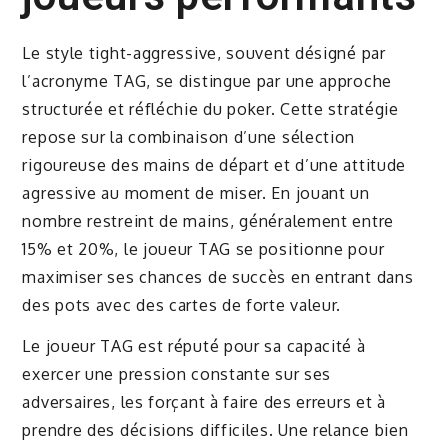
Le style tight-aggressive, souvent désigné par
l’acronyme TAG, se distingue par une approche
structurée et réfléchie du poker. Cette stratégie
repose sur la combinaison d’une sélection
rigoureuse des mains de départ et d’une attitude
agressive au moment de miser. En jouant un
nombre restreint de mains, généralement entre
15% et 20%, le joueur TAG se positionne pour
maximiser ses chances de succès en entrant dans
des pots avec des cartes de forte valeur.
Le joueur TAG est réputé pour sa capacité à
exercer une pression constante sur ses
adversaires, les forçant à faire des erreurs et à
prendre des décisions difficiles. Une relance bien