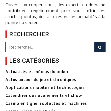
Ouvert aux coopérations, des experts du domaine
contribuent régulièrement pour vous offrir des
articles pointus, des astuces et des actualités à la
pointe du secteur.
RECHERCHER
Rechercher
Rech
:
LES CATÉGORIES
Actualités et médias du poker
Actus autour du jeu et chroniques
Applications mobiles et technologies
Calendrier des événements et show
Casino en ligne, roulettes et machines