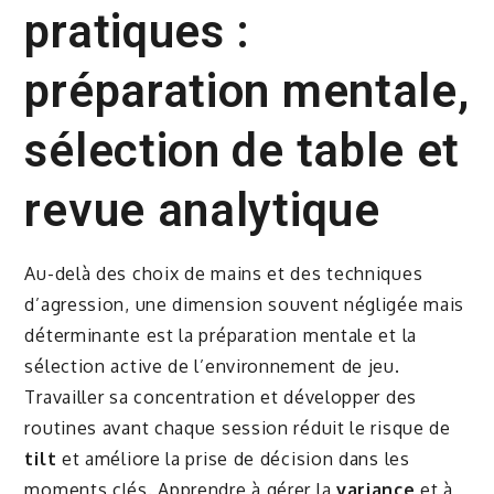
pratiques :
préparation mentale,
sélection de table et
revue analytique
Au-delà des choix de mains et des techniques
d’agression, une dimension souvent négligée mais
déterminante est la préparation mentale et la
sélection active de l’environnement de jeu.
Travailler sa concentration et développer des
routines avant chaque session réduit le risque de
tilt
et améliore la prise de décision dans les
moments clés. Apprendre à gérer la
variance
et à