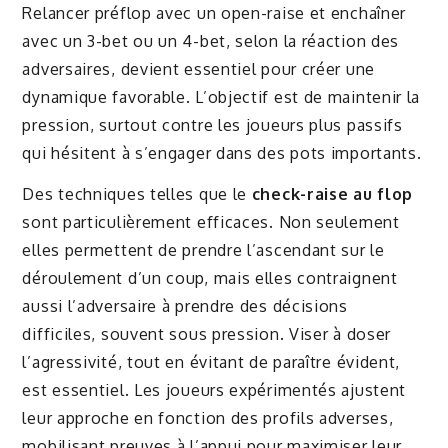
Relancer préflop avec un open-raise et enchaîner
avec un 3-bet ou un 4-bet, selon la réaction des
adversaires, devient essentiel pour créer une
dynamique favorable. L’objectif est de maintenir la
pression, surtout contre les joueurs plus passifs
qui hésitent à s’engager dans des pots importants.
Des techniques telles que le
check-raise au flop
sont particulièrement efficaces. Non seulement
elles permettent de prendre l’ascendant sur le
déroulement d’un coup, mais elles contraignent
aussi l’adversaire à prendre des décisions
difficiles, souvent sous pression. Viser à doser
l’agressivité, tout en évitant de paraître évident,
est essentiel. Les joueurs expérimentés ajustent
leur approche en fonction des profils adverses,
mobilisant preuves à l’appui pour maximiser leur