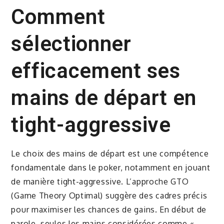
Comment
sélectionner
efficacement ses
mains de départ en
tight-aggressive
Le choix des mains de départ est une compétence
fondamentale dans le poker, notamment en jouant
de manière tight-aggressive. L’approche GTO
(Game Theory Optimal) suggère des cadres précis
pour maximiser les chances de gains. En début de
parole, seules les mains considérées comme «