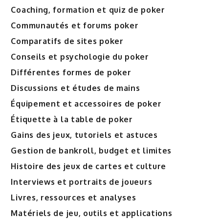
Coaching, formation et quiz de poker
Communautés et forums poker
Comparatifs de sites poker
Conseils et psychologie du poker
Différentes formes de poker
Discussions et études de mains
Équipement et accessoires de poker
Étiquette à la table de poker
Gains des jeux, tutoriels et astuces
Gestion de bankroll, budget et limites
Histoire des jeux de cartes et culture
Interviews et portraits de joueurs
Livres, ressources et analyses
Matériels de jeu, outils et applications