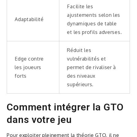
Facilite les
ajustements selon les
Adaptabilité
dynamiques de table
et les profils adverses.
Réduit les
Edge contre
vulnérabilités et
les joueurs
permet de rivaliser à
forts
des niveaux
supérieurs.
Comment intégrer la GTO
dans votre jeu
Pour exploiter pleinement la théorie GTO, il ne