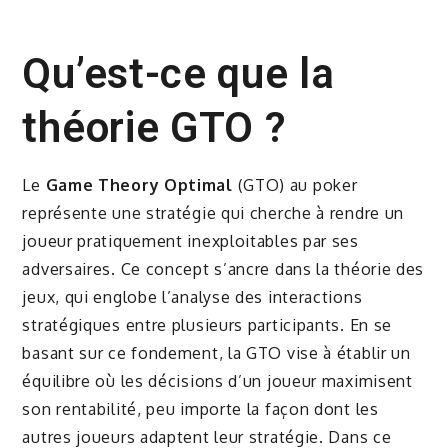
Qu’est-ce que la
théorie GTO ?
Le
Game Theory Optimal
(GTO) au poker
représente une stratégie qui cherche à rendre un
joueur pratiquement inexploitables par ses
adversaires. Ce concept s’ancre dans la théorie des
jeux, qui englobe l’analyse des interactions
stratégiques entre plusieurs participants. En se
basant sur ce fondement, la GTO vise à établir un
équilibre où les décisions d’un joueur maximisent
son rentabilité, peu importe la façon dont les
autres joueurs adaptent leur stratégie. Dans ce