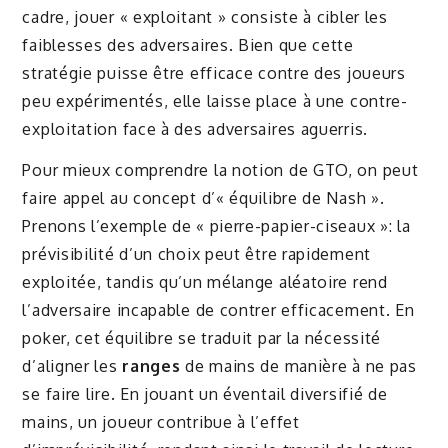
cadre, jouer « exploitant » consiste à cibler les
faiblesses des adversaires. Bien que cette
stratégie puisse être efficace contre des joueurs
peu expérimentés, elle laisse place à une contre-
exploitation face à des adversaires aguerris.
Pour mieux comprendre la notion de GTO, on peut
faire appel au concept d’« équilibre de Nash ».
Prenons l’exemple de « pierre-papier-ciseaux »: la
prévisibilité d’un choix peut être rapidement
exploitée, tandis qu’un mélange aléatoire rend
l’adversaire incapable de contrer efficacement. En
poker, cet équilibre se traduit par la nécessité
d’aligner les
ranges
de mains de manière à ne pas
se faire lire. En jouant un éventail diversifié de
mains, un joueur contribue à l’effet