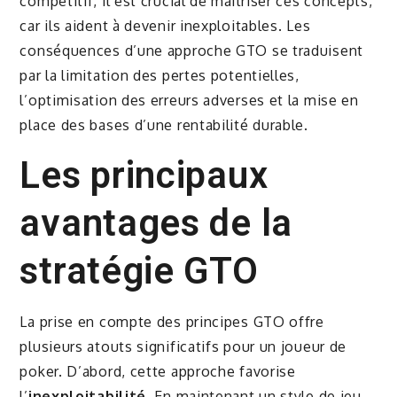
compétitif, il est crucial de maîtriser ces concepts,
car ils aident à devenir inexploitables. Les
conséquences d’une approche GTO se traduisent
par la limitation des pertes potentielles,
l’optimisation des erreurs adverses et la mise en
place des bases d’une rentabilité durable.
Les principaux
avantages de la
stratégie GTO
La prise en compte des principes GTO offre
plusieurs atouts significatifs pour un joueur de
poker. D’abord, cette approche favorise
l’
inexploitabilité
. En maintenant un style de jeu