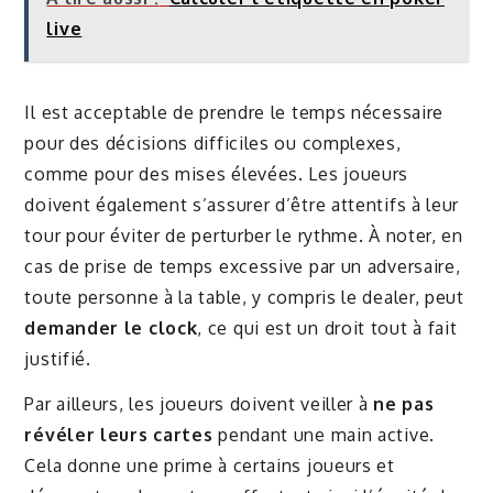
live
Il est acceptable de prendre le temps nécessaire
pour des décisions difficiles ou complexes,
comme pour des mises élevées. Les joueurs
doivent également s’assurer d’être attentifs à leur
tour pour éviter de perturber le rythme. À noter, en
cas de prise de temps excessive par un adversaire,
toute personne à la table, y compris le dealer, peut
demander le clock
, ce qui est un droit tout à fait
justifié.
Par ailleurs, les joueurs doivent veiller à
ne pas
révéler leurs cartes
pendant une main active.
Cela donne une prime à certains joueurs et