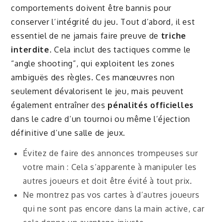
comportements doivent être bannis pour
conserver l’intégrité du jeu. Tout d’abord, il est
essentiel de ne jamais faire preuve de
triche
interdite
. Cela inclut des tactiques comme le
“angle shooting”, qui exploitent les zones
ambiguës des règles. Ces manœuvres non
seulement dévalorisent le jeu, mais peuvent
également entraîner des
pénalités officielles
dans le cadre d’un tournoi ou même l’éjection
définitive d’une salle de jeux.
Évitez de faire des annonces trompeuses sur
votre main : Cela s’apparente à manipuler les
autres joueurs et doit être évité à tout prix.
Ne montrez pas vos cartes à d’autres joueurs
qui ne sont pas encore dans la main active, car