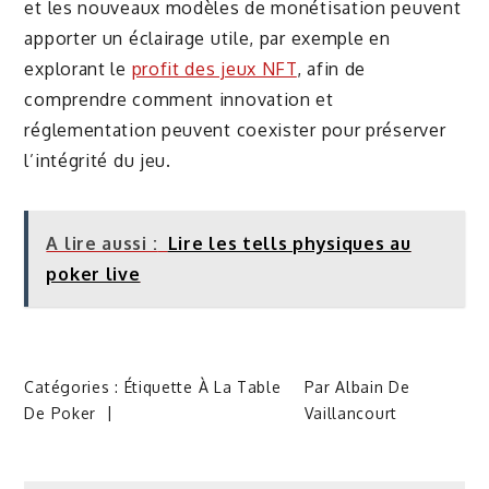
et les nouveaux modèles de monétisation peuvent
apporter un éclairage utile, par exemple en
explorant le
profit des jeux NFT
, afin de
comprendre comment innovation et
réglementation peuvent coexister pour préserver
l’intégrité du jeu.
A lire aussi :
Lire les tells physiques au
poker live
Catégories :
Étiquette À La Table
Par
Albain De
De Poker
Vaillancourt