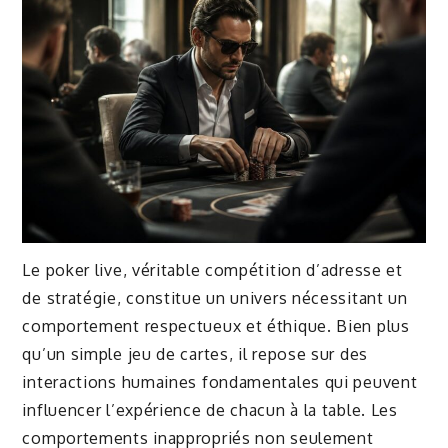
Le poker live, véritable compétition d’adresse et
de stratégie, constitue un univers nécessitant un
comportement respectueux et éthique. Bien plus
qu’un simple jeu de cartes, il repose sur des
interactions humaines fondamentales qui peuvent
influencer l’expérience de chacun à la table. Les
comportements inappropriés non seulement