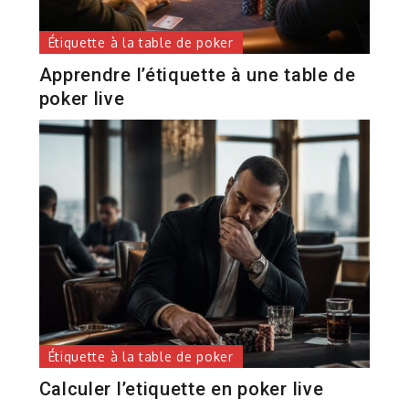
Étiquette à la table de poker
Apprendre l’étiquette à une table de
poker live
Étiquette à la table de poker
Calculer l’etiquette en poker live