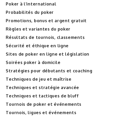
Poker à l’international
Probabilités du poker
Promotions, bonus et argent gratuit
Règles et variantes du poker
Résultats de tournois, classements
Sécurité et éthique en ligne
Sites de poker en ligne et législation
Soirées poker à domicile
Stratégies pour débutants et coaching
Techniques de jeu et maîtrise
Techniques et stratégie avancée
Techniques et tactiques de bluff
Tournois de poker et événements
Tournois, ligues et événements