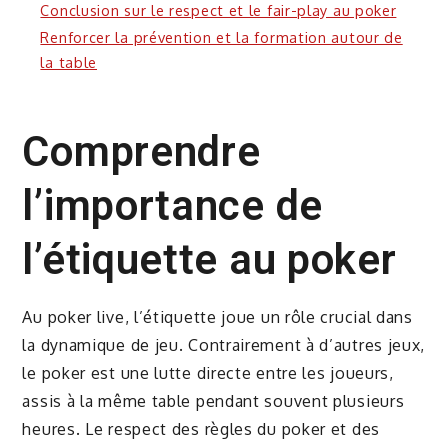
Conclusion sur le respect et le fair-play au poker
Renforcer la prévention et la formation autour de
la table
Comprendre
l’importance de
l’étiquette au poker
Au poker live, l’étiquette joue un rôle crucial dans
la dynamique de jeu. Contrairement à d’autres jeux,
le poker est une lutte directe entre les joueurs,
assis à la même table pendant souvent plusieurs
heures. Le respect des règles du poker et des