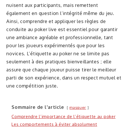
nuisent aux participants, mais remettent
également en question l’intégrité même du jeu.
Ainsi, comprendre et appliquer les règles de
conduite au poker live est essentiel pour garantir
une ambiance agréable et professionnelle, tant
pour les joueurs expérimentés que pour les
novices. L’étiquette au poker ne se limite pas
seulement à des pratiques bienveillantes ; elle
assure que chaque joueur puisse tirer le meilleur
parti de son expérience, dans un respect mutuel et
une compétition juste.
Sommaire de l'article
masquer
Comprendre l’importance de l’étiquette au poker
Les comportements à éviter absolument