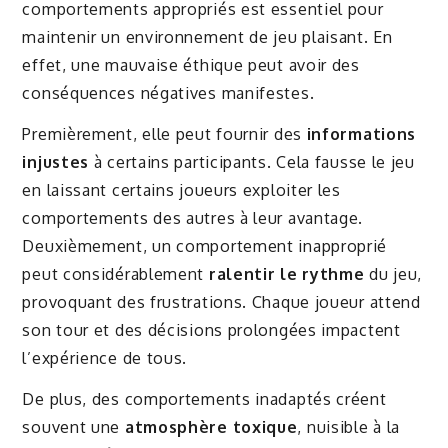
comportements appropriés est essentiel pour
maintenir un environnement de jeu plaisant. En
effet, une mauvaise éthique peut avoir des
conséquences négatives manifestes.
Premièrement, elle peut fournir des
informations
injustes
à certains participants. Cela fausse le jeu
en laissant certains joueurs exploiter les
comportements des autres à leur avantage.
Deuxièmement, un comportement inapproprié
peut considérablement
ralentir le rythme
du jeu,
provoquant des frustrations. Chaque joueur attend
son tour et des décisions prolongées impactent
l’expérience de tous.
De plus, des comportements inadaptés créent
souvent une
atmosphère toxique
, nuisible à la