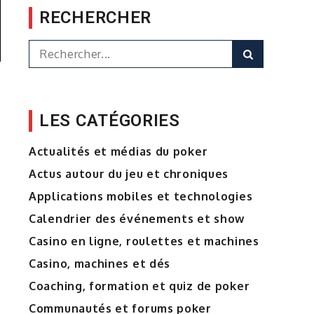
RECHERCHER
Rechercher
Rechercher
:
LES CATÉGORIES
Actualités et médias du poker
Actus autour du jeu et chroniques
Applications mobiles et technologies
Calendrier des événements et show
Casino en ligne, roulettes et machines
Casino, machines et dés
Coaching, formation et quiz de poker
Communautés et forums poker