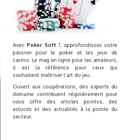
Avec
Poker Soft !
, approfondissez votre
passion pour le poker et les jeux de
casino. Le mag en ligne pour les amateurs,
il est la référence pour ceux qui
souhaitent maîtriser l’art du jeu.
Ouvert aux coopérations, des experts du
domaine contribuent régulièrement pour
vous offrir des articles pointus, des
astuces et des actualités à la pointe du
secteur.