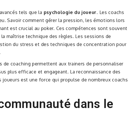
avancés tels que la
psychologie du joueur
. Les coachs
jeu. Savoir comment gérer la pression, les émotions lors
gnant est crucial au poker. Ces compétences sont souvent
 la maîtrise technique des règles. Les sessions de
stion du stress et des techniques de concentration pour
.
s de coaching permettent aux trainers de personnaliser
sus plus efficace et engageant. La reconnaissance des
es joueurs est une force qui propulse de nombreux coachs
a communauté dans le