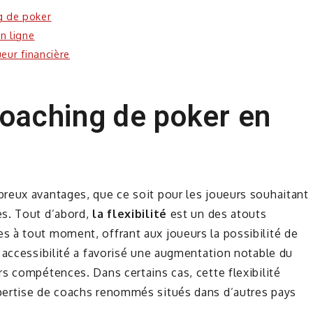
g de poker
n ligne
eur financière
oaching de poker en
reux avantages, que ce soit pour les joueurs souhaitant
es. Tout d’abord,
la flexibilité
est un des atouts
 à tout moment, offrant aux joueurs la possibilité de
 accessibilité a favorisé une augmentation notable du
s compétences. Dans certains cas, cette flexibilité
pertise de coachs renommés situés dans d’autres pays