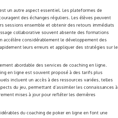
est un autre aspect essentiel. Les plateformes de
encouragent des échanges réguliers. Les élèves peuvent
urs sessions ensemble et obtenir des retours immédiats
tissage collaborative souvent absente des formations
ion accélère considérablement le développement des
apidement leurs erreurs et appliquer des stratégies sur le
ivement abordable des services de coaching en ligne.
ng en ligne est souvent proposé à des tarifs plus
ls incluent un accès à des ressources variées, telles
aspects du jeu, permettant d’assimiler les connaissances à
ement mises à jour pour refléter les dernières
sidérables du coaching de poker en ligne en font une