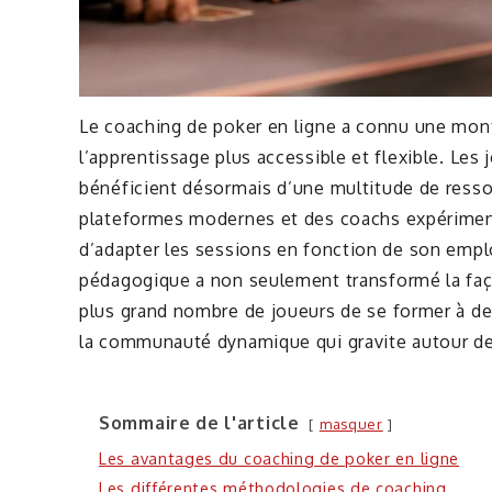
Le coaching de poker en ligne a connu une mon
l’apprentissage plus accessible et flexible. Les
bénéficient désormais d’une multitude de resso
plateformes modernes et des coachs expérimenté
d’adapter les sessions en fonction de son emp
pédagogique a non seulement transformé la faço
plus grand nombre de joueurs de se former à des
la communauté dynamique qui gravite autour de
Sommaire de l'article
masquer
Les avantages du coaching de poker en ligne
Les différentes méthodologies de coaching