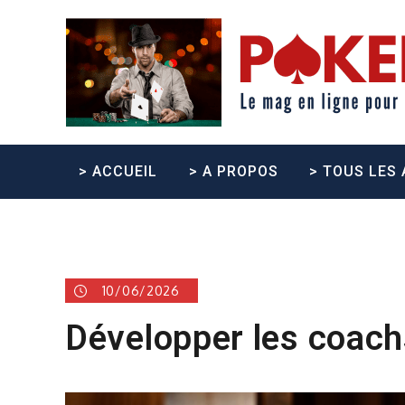
Skip
to
content
> ACCUEIL
> A PROPOS
> TOUS LES 
10/06/2026
Développer les coach