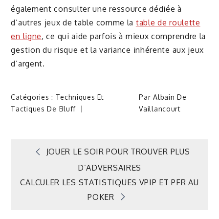
également consulter une ressource dédiée à
d’autres jeux de table comme la
table de roulette
en ligne
, ce qui aide parfois à mieux comprendre la
gestion du risque et la variance inhérente aux jeux
d’argent.
Catégories :
Techniques Et
Par
Albain De
Tactiques De Bluff
Vaillancourt
Navigation
JOUER LE SOIR POUR TROUVER PLUS
D’ADVERSAIRES
de
CALCULER LES STATISTIQUES VPIP ET PFR AU
POKER
l’article