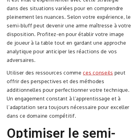
dans des situations variées pour en comprendre
pleinement les nuances. Selon votre expérience, le
semi-bluff peut devenir une arme maîtresse à votre
disposition. Profitez-en pour établir votre image
de joueur à la table tout en gardant une approche
analytique pour anticiper les réactions de vos
adversaires.
Utiliser des ressources comme
ces conseils
peut
offrir des perspectives et des méthodes
additionnelles pour perfectionner votre technique.
Un engagement constant à l’apprentissage et à
l’adaptation sera toujours nécessaire pour exceller
dans ce domaine compétitif.
Optimiser le semi-