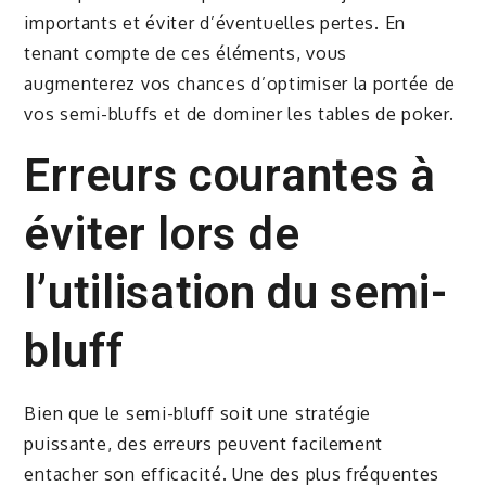
importants et éviter d’éventuelles pertes. En
tenant compte de ces éléments, vous
augmenterez vos chances d’optimiser la portée de
vos semi-bluffs et de dominer les tables de poker.
Erreurs courantes à
éviter lors de
l’utilisation du semi-
bluff
Bien que le semi-bluff soit une stratégie
puissante, des erreurs peuvent facilement
entacher son efficacité. Une des plus fréquentes