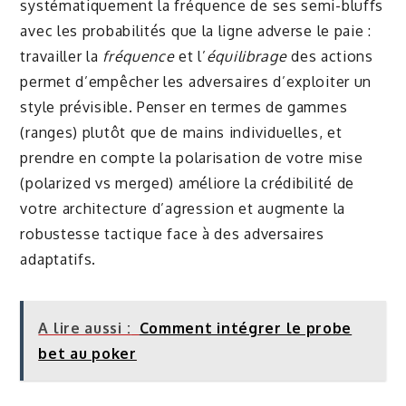
systématiquement la fréquence de ses semi-bluffs
avec les probabilités que la ligne adverse le paie :
travailler la
fréquence
et l’
équilibrage
des actions
permet d’empêcher les adversaires d’exploiter un
style prévisible. Penser en termes de gammes
(ranges) plutôt que de mains individuelles, et
prendre en compte la polarisation de votre mise
(polarized vs merged) améliore la crédibilité de
votre architecture d’agression et augmente la
robustesse tactique face à des adversaires
adaptatifs.
A lire aussi :
Comment intégrer le probe
bet au poker