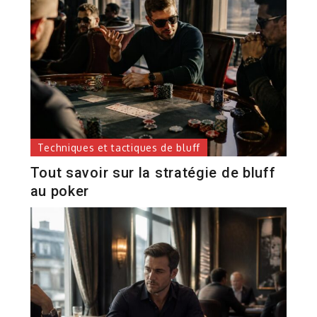
Techniques et tactiques de bluff
Tout savoir sur la stratégie de bluff
au poker