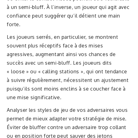
à un semi-bluff. À l’inverse, un joueur qui agit avec
confiance peut suggérer qu’il détient une main
forte.
Les joueurs serrés, en particulier, se montrent
souvent plus réceptifs face à des mises
agressives, augmentant ainsi vos chances de
succès avec un semi-bluff. Les joueurs dits
« loose » ou « calling stations », qui ont tendance
à suivre régulièrement, nécessitent un ajustement
puisqu’ils sont moins enclins à se coucher face à
une mise significative.
Analyser les styles de jeu de vos adversaires vous
permet de mieux adapter votre stratégie de mise.
Éviter de bluffer contre un adversaire trop collant
ou en position forte peut sauver des jetons