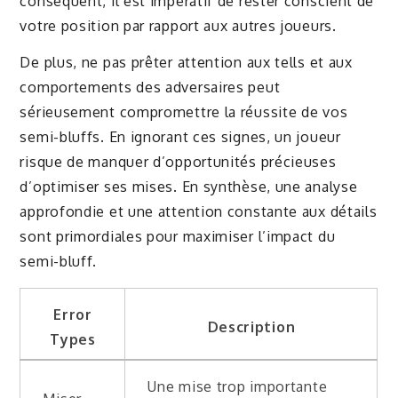
conséquent, il est impératif de rester conscient de
votre position par rapport aux autres joueurs.
De plus, ne pas prêter attention aux tells et aux
comportements des adversaires peut
sérieusement compromettre la réussite de vos
semi-bluffs. En ignorant ces signes, un joueur
risque de manquer d’opportunités précieuses
d’optimiser ses mises. En synthèse, une analyse
approfondie et une attention constante aux détails
sont primordiales pour maximiser l’impact du
semi-bluff.
Error
Description
Types
Une mise trop importante