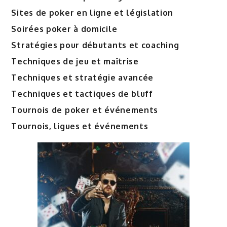
Sites de poker en ligne et législation
Soirées poker à domicile
Stratégies pour débutants et coaching
Techniques de jeu et maîtrise
Techniques et stratégie avancée
Techniques et tactiques de bluff
Tournois de poker et événements
Tournois, ligues et événements