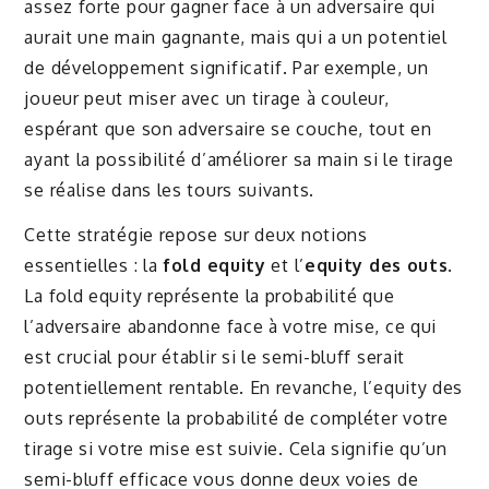
assez forte pour gagner face à un adversaire qui
aurait une main gagnante, mais qui a un potentiel
de développement significatif. Par exemple, un
joueur peut miser avec un tirage à couleur,
espérant que son adversaire se couche, tout en
ayant la possibilité d’améliorer sa main si le tirage
se réalise dans les tours suivants.
Cette stratégie repose sur deux notions
essentielles : la
fold equity
et l’
equity des outs
.
La fold equity représente la probabilité que
l’adversaire abandonne face à votre mise, ce qui
est crucial pour établir si le semi-bluff serait
potentiellement rentable. En revanche, l’equity des
outs représente la probabilité de compléter votre
tirage si votre mise est suivie. Cela signifie qu’un
semi-bluff efficace vous donne deux voies de