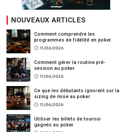
NOUVEAUX ARTICLES
Comment comprendre les
programmes de fidélité en poker
11/06/2026
Comment gérer la routine pré-
session au poker
11/06/2026
Ce que les débutants ignorent sur la
sizing de mise au poker
11/06/2026
Utiliser les billets de tournoi
gagnés au poker