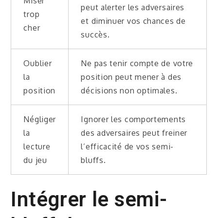
Miser
peut alerter les adversaires
trop
et diminuer vos chances de
cher
succès.
Oublier
Ne pas tenir compte de votre
la
position peut mener à des
position
décisions non optimales.
Négliger
Ignorer les comportements
la
des adversaires peut freiner
lecture
l’efficacité de vos semi-
du jeu
bluffs.
Intégrer le semi-