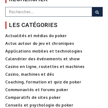
Rechercher
Rech
:
LES CATÉGORIES
Actualités et médias du poker
Actus autour du jeu et chroniques
Applications mobiles et technologies
Calendrier des événements et show
Casino en ligne, roulettes et machines
Casino, machines et dés
Coaching, formation et quiz de poker
Communautés et forums poker
Comparatifs de sites poker
Conseils et psychologie du poker