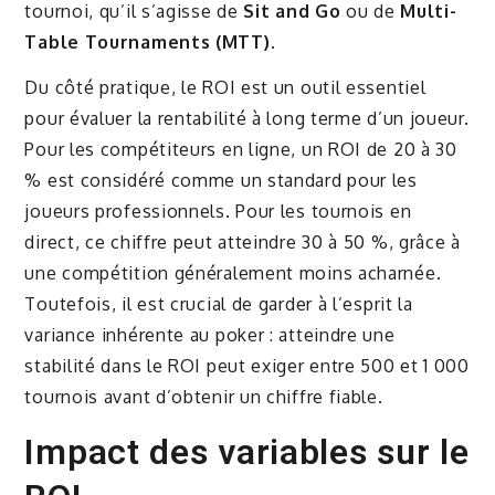
tournoi, qu’il s’agisse de
Sit and Go
ou de
Multi-
Table Tournaments (MTT)
.
Du côté pratique, le ROI est un outil essentiel
pour évaluer la rentabilité à long terme d’un joueur.
Pour les compétiteurs en ligne, un ROI de 20 à 30
% est considéré comme un standard pour les
joueurs professionnels. Pour les tournois en
direct, ce chiffre peut atteindre 30 à 50 %, grâce à
une compétition généralement moins acharnée.
Toutefois, il est crucial de garder à l’esprit la
variance inhérente au poker : atteindre une
stabilité dans le ROI peut exiger entre 500 et 1 000
tournois avant d’obtenir un chiffre fiable.
Impact des variables sur le