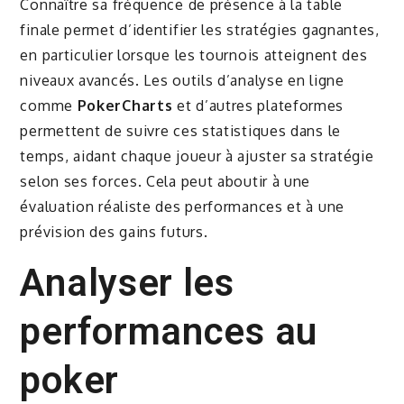
Connaître sa fréquence de présence à la table
finale permet d’identifier les stratégies gagnantes,
en particulier lorsque les tournois atteignent des
niveaux avancés. Les outils d’analyse en ligne
comme
PokerCharts
et d’autres plateformes
permettent de suivre ces statistiques dans le
temps, aidant chaque joueur à ajuster sa stratégie
selon ses forces. Cela peut aboutir à une
évaluation réaliste des performances et à une
prévision des gains futurs.
Analyser les
performances au
poker