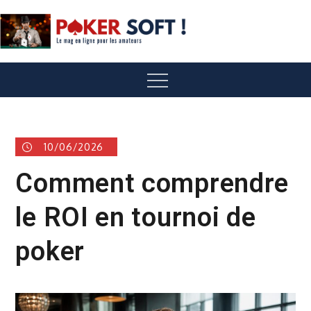
Skip
Poker
to
Le mag en ligne pour
les amateurs du jeu
content
Soft !
Menu
10/06/2026
Comment comprendre
le ROI en tournoi de
poker