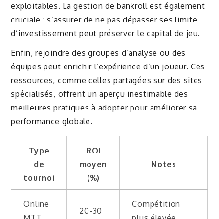
exploitables. La gestion de bankroll est également
cruciale : s’assurer de ne pas dépasser ses limite
d’investissement peut préserver le capital de jeu.
Enfin, rejoindre des groupes d’analyse ou des
équipes peut enrichir l’expérience d’un joueur. Ces
ressources, comme celles partagées sur des sites
spécialisés, offrent un aperçu inestimable des
meilleures pratiques à adopter pour améliorer sa
performance globale.
Type
ROI
de
moyen
Notes
tournoi
(%)
Online
Compétition
20-30
MTT
plus élevée