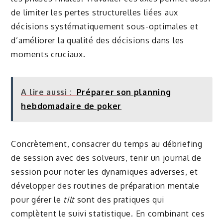
de limiter les pertes structurelles liées aux
décisions systématiquement sous-optimales et
d’améliorer la qualité des décisions dans les
moments cruciaux.
A lire aussi :
Préparer son planning
hebdomadaire de poker
Concrètement, consacrer du temps au débriefing
de session avec des solveurs, tenir un journal de
session pour noter les dynamiques adverses, et
développer des routines de préparation mentale
pour gérer le
tilt
sont des pratiques qui
complètent le suivi statistique. En combinant ces