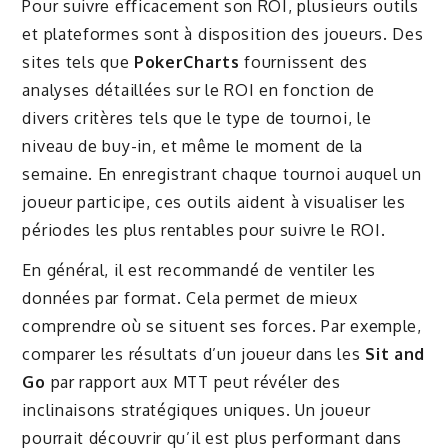
Pour suivre efficacement son ROI, plusieurs outils
et plateformes sont à disposition des joueurs. Des
sites tels que
PokerCharts
fournissent des
analyses détaillées sur le ROI en fonction de
divers critères tels que le type de tournoi, le
niveau de buy-in, et même le moment de la
semaine. En enregistrant chaque tournoi auquel un
joueur participe, ces outils aident à visualiser les
périodes les plus rentables pour suivre le ROI.
En général, il est recommandé de ventiler les
données par format. Cela permet de mieux
comprendre où se situent ses forces. Par exemple,
comparer les résultats d’un joueur dans les
Sit and
Go
par rapport aux MTT peut révéler des
inclinaisons stratégiques uniques. Un joueur
pourrait découvrir qu’il est plus performant dans