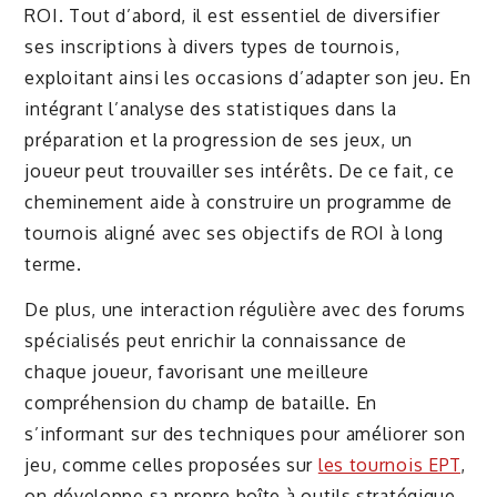
ROI. Tout d’abord, il est essentiel de diversifier
ses inscriptions à divers types de tournois,
exploitant ainsi les occasions d’adapter son jeu. En
intégrant l’analyse des statistiques dans la
préparation et la progression de ses jeux, un
joueur peut trouvailler ses intérêts. De ce fait, ce
cheminement aide à construire un programme de
tournois aligné avec ses objectifs de ROI à long
terme.
De plus, une interaction régulière avec des forums
spécialisés peut enrichir la connaissance de
chaque joueur, favorisant une meilleure
compréhension du champ de bataille. En
s’informant sur des techniques pour améliorer son
jeu, comme celles proposées sur
les tournois EPT
,
on développe sa propre boîte à outils stratégique.