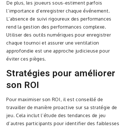
De plus, les joueurs sous-estiment parfois
l’importance d’enregistrer chaque événement.
L’absence de suivi rigoureux des performances
rend la gestion des performances complexe.
Utiliser des outils numériques pour enregistrer
chaque tournoi et assurer une ventilation
approfondie est une approche judicieuse pour
éviter ces pièges.
Stratégies pour améliorer
son ROI
Pour maximiser son ROI, il est conseillé de
travailler de manière proactive sur sa stratégie de
jeu. Cela inclut l’étude des tendances de jeu
d’autres participants pour identifier des faiblesses