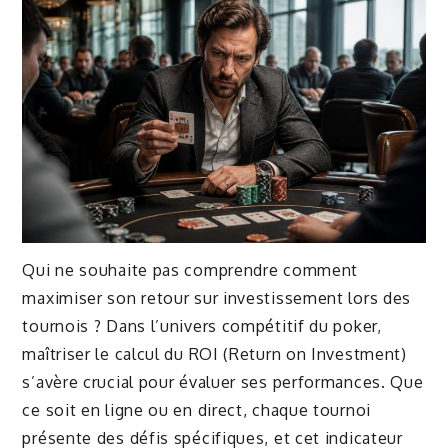
Qui ne souhaite pas comprendre comment
maximiser son retour sur investissement lors des
tournois ? Dans l’univers compétitif du poker,
maîtriser le calcul du ROI (Return on Investment)
s’avère crucial pour évaluer ses performances. Que
ce soit en ligne ou en direct, chaque tournoi
présente des défis spécifiques, et cet indicateur