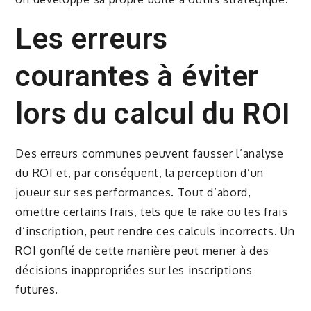
Les erreurs
courantes à éviter
lors du calcul du ROI
Des erreurs communes peuvent fausser l’analyse
du ROI et, par conséquent, la perception d’un
joueur sur ses performances. Tout d’abord,
omettre certains frais, tels que le rake ou les frais
d’inscription, peut rendre ces calculs incorrects. Un
ROI gonflé de cette manière peut mener à des
décisions inappropriées sur les inscriptions
futures.