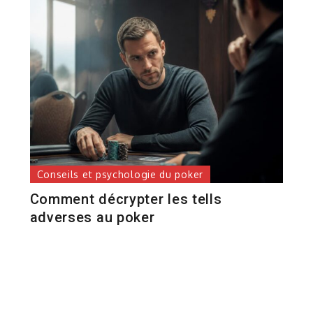
Conseils et psychologie du poker
Comment décrypter les tells
adverses au poker