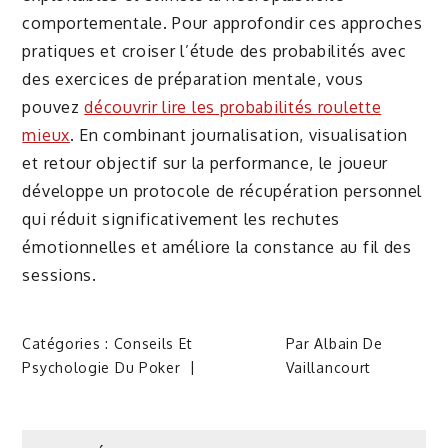
comportementale. Pour approfondir ces approches
pratiques et croiser l’étude des probabilités avec
des exercices de préparation mentale, vous
pouvez
découvrir lire les probabilités roulette
mieux
. En combinant journalisation, visualisation
et retour objectif sur la performance, le joueur
développe un protocole de récupération personnel
qui réduit significativement les rechutes
émotionnelles et améliore la constance au fil des
sessions.
Catégories :
Conseils Et
Par
Albain De
Psychologie Du Poker
Vaillancourt