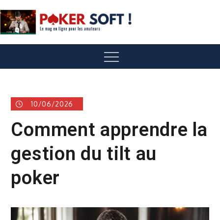
Skip
Poker
to
Le mag en ligne pour
les amateurs du jeu
content
Soft !
Menu
10/06/2026
Comment apprendre la
gestion du tilt au
poker