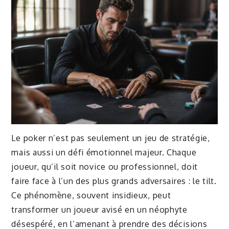
Le poker n’est pas seulement un jeu de stratégie,
mais aussi un défi émotionnel majeur. Chaque
joueur, qu’il soit novice ou professionnel, doit
faire face à l’un des plus grands adversaires : le tilt.
Ce phénomène, souvent insidieux, peut
transformer un joueur avisé en un néophyte
désespéré, en l’amenant à prendre des décisions