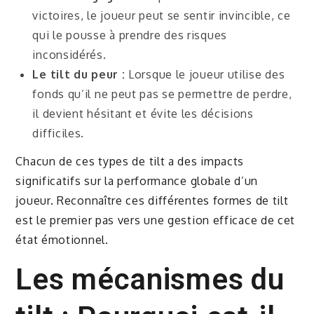
victoires, le joueur peut se sentir invincible, ce
qui le pousse à prendre des risques
inconsidérés.
Le tilt du peur :
Lorsque le joueur utilise des
fonds qu’il ne peut pas se permettre de perdre,
il devient hésitant et évite les décisions
difficiles.
Chacun de ces types de tilt a des impacts
significatifs sur la performance globale d’un
joueur. Reconnaître ces différentes formes de tilt
est le premier pas vers une gestion efficace de cet
état émotionnel.
Les mécanismes du