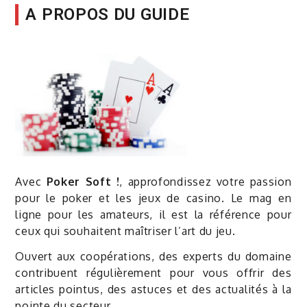
A PROPOS DU GUIDE
Avec
Poker Soft !
, approfondissez votre passion
pour le poker et les jeux de casino. Le mag en
ligne pour les amateurs, il est la référence pour
ceux qui souhaitent maîtriser l’art du jeu.
Ouvert aux coopérations, des experts du domaine
contribuent régulièrement pour vous offrir des
articles pointus, des astuces et des actualités à la
pointe du secteur.