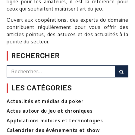
ligne pour les amateurs, il est la référence pour
ceux qui souhaitent maîtriser l’art du jeu.
Ouvert aux coopérations, des experts du domaine
contribuent régulièrement pour vous offrir des
articles pointus, des astuces et des actualités à la
pointe du secteur.
RECHERCHER
Rechercher
Rech
:
LES CATÉGORIES
Actualités et médias du poker
Actus autour du jeu et chroniques
Applications mobiles et technologies
Calendrier des événements et show