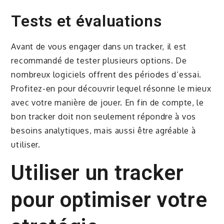
Tests et évaluations
Avant de vous engager dans un tracker, il est
recommandé de tester plusieurs options. De
nombreux logiciels offrent des périodes d’essai.
Profitez-en pour découvrir lequel résonne le mieux
avec votre manière de jouer. En fin de compte, le
bon tracker doit non seulement répondre à vos
besoins analytiques, mais aussi être agréable à
utiliser.
Utiliser un tracker
pour optimiser votre