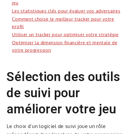
jeu
Les statistiques clés pour évaluer vos adversaires
Comment choisir le meilleur tracker pour votre
profil
Utiliser un tracker pour optimiser votre stratégie
Optimiser la dimension financière et mentale de
votre progression
Sélection des outils
de suivi pour
améliorer votre jeu
Le choix d’un logiciel de suivi joue un rôle