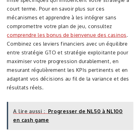
mise spécifiques qui influencent votre stratégie à
court terme. Pour en savoir plus sur ces
mécanismes et apprendre à les intégrer sans
compromettre votre plan de jeu, consultez
comprendre les bonus de bienvenue des casinos
.
Combinez ces leviers financiers avec un équilibre
entre stratégie GTO et stratégie exploitante pour
maximiser votre progression durablement, en
mesurant régulièrement les KPIs pertinents et en
adaptant vos décisions au fil de la variance et des
résultats réels.
A lire aussi :
Progresser de NL50 à NL100
en cash game