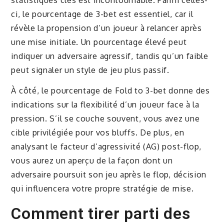
statistiques clés est incontournable. Parmi celles-
ci, le pourcentage de 3-bet est essentiel, car il
révèle la propension d’un joueur à relancer après
une mise initiale. Un pourcentage élevé peut
indiquer un adversaire agressif, tandis qu’un faible
peut signaler un style de jeu plus passif.
À côté, le pourcentage de Fold to 3-bet donne des
indications sur la flexibilité d’un joueur face à la
pression. S’il se couche souvent, vous avez une
cible privilégiée pour vos bluffs. De plus, en
analysant le facteur d’agressivité (AG) post-flop,
vous aurez un aperçu de la façon dont un
adversaire poursuit son jeu après le flop, décision
qui influencera votre propre stratégie de mise.
Comment tirer parti des