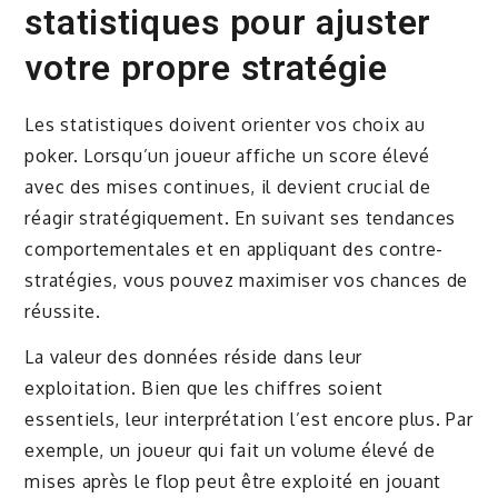
statistiques pour ajuster
votre propre stratégie
Les statistiques doivent orienter vos choix au
poker. Lorsqu’un joueur affiche un score élevé
avec des mises continues, il devient crucial de
réagir stratégiquement. En suivant ses tendances
comportementales et en appliquant des contre-
stratégies, vous pouvez maximiser vos chances de
réussite.
La valeur des données réside dans leur
exploitation. Bien que les chiffres soient
essentiels, leur interprétation l’est encore plus. Par
exemple, un joueur qui fait un volume élevé de
mises après le flop peut être exploité en jouant