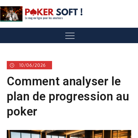
Skip
Poker
to
Le mag en ligne pour
les amateurs du jeu
content
Soft !
Menu
10/06/2026
Comment analyser le
plan de progression au
poker