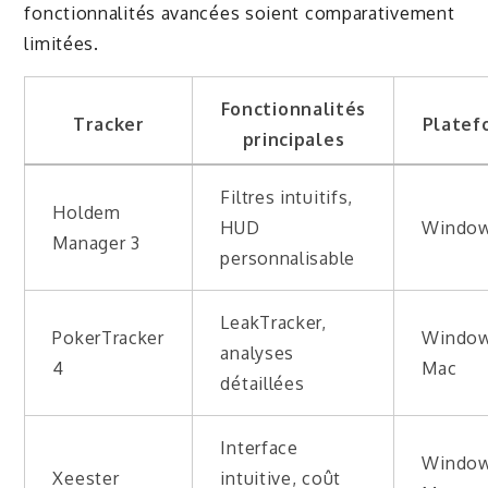
fonctionnalités avancées soient comparativement
limitées.
Fonctionnalités
Tracker
Platef
principales
Filtres intuitifs,
Holdem
HUD
Windo
Manager 3
personnalisable
LeakTracker,
PokerTracker
Window
analyses
4
Mac
détaillées
Interface
Window
Xeester
intuitive, coût