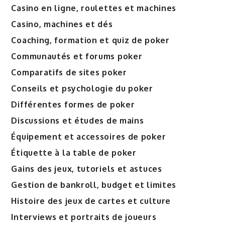
Casino en ligne, roulettes et machines
Casino, machines et dés
Coaching, formation et quiz de poker
Communautés et forums poker
Comparatifs de sites poker
Conseils et psychologie du poker
Différentes formes de poker
Discussions et études de mains
Équipement et accessoires de poker
Étiquette à la table de poker
Gains des jeux, tutoriels et astuces
Gestion de bankroll, budget et limites
Histoire des jeux de cartes et culture
Interviews et portraits de joueurs