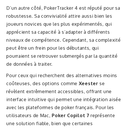
D’un autre côté, PokerTracker 4 est réputé pour sa
robustesse. Sa convivialité attire aussi bien les
joueurs novices que les plus expérimentés, qui
apprécient sa capacité à s’adapter à différents
niveaux de compétence. Cependant, sa complexité
peut être un frein pour les débutants, qui
pourraient se retrouver submergés par la quantité
de données à traiter.
Pour ceux qui recherchent des alternatives moins
coûteuses, des options comme
Xeester
se
révèlent extrêmement accessibles, offrant une
interface intuitive qui permet une intégration aisée
avec les plateformes de poker français. Pour les
utilisateurs de Mac,
Poker Copilot 7
représente
une solution fiable, bien que certaines