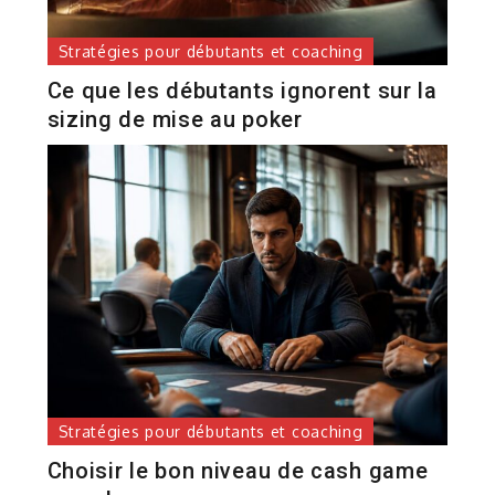
Stratégies pour débutants et coaching
Ce que les débutants ignorent sur la
sizing de mise au poker
Stratégies pour débutants et coaching
Choisir le bon niveau de cash game