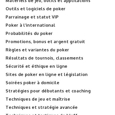
Matériels de jeu, outils et applications
Outils et logiciels de poker
Parrainage et statut VIP
Poker à l’international
Probabilités du poker
Promotions, bonus et argent gratuit
Règles et variantes du poker
Résultats de tournois, classements
Sécurité et éthique en ligne
Sites de poker en ligne et législation
Soirées poker à domicile
Stratégies pour débutants et coaching
Techniques de jeu et maîtrise
Techniques et stratégie avancée