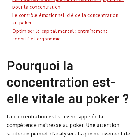
pour la concentration
Le contrôle émotionnel, clé de la concentration
au poker
Optimiser le capital mental : entraînement
cognitif et ergonomie
Pourquoi la
concentration est-
elle vitale au poker ?
La concentration est souvent appelée la
compétence maîtresse au poker. Une attention
soutenue permet d’analyser chaque mouvement de