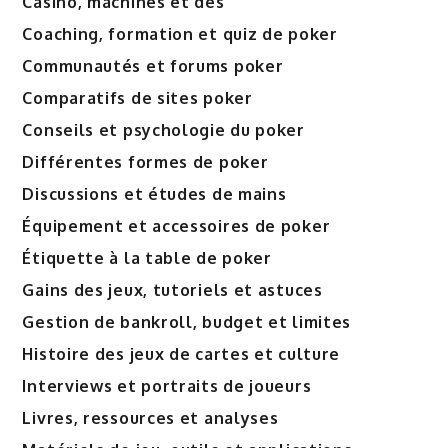
Casino, machines et dés
Coaching, formation et quiz de poker
Communautés et forums poker
Comparatifs de sites poker
Conseils et psychologie du poker
Différentes formes de poker
Discussions et études de mains
Équipement et accessoires de poker
Étiquette à la table de poker
Gains des jeux, tutoriels et astuces
Gestion de bankroll, budget et limites
Histoire des jeux de cartes et culture
Interviews et portraits de joueurs
Livres, ressources et analyses