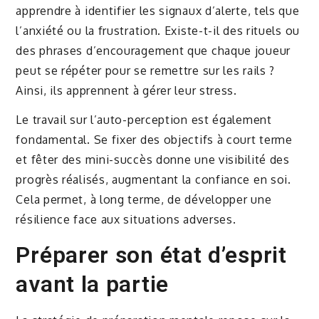
apprendre à identifier les signaux d’alerte, tels que
l’anxiété ou la frustration. Existe-t-il des rituels ou
des phrases d’encouragement que chaque joueur
peut se répéter pour se remettre sur les rails ?
Ainsi, ils apprennent à gérer leur stress.
Le travail sur l’auto-perception est également
fondamental. Se fixer des objectifs à court terme
et fêter des mini-succès donne une visibilité des
progrès réalisés, augmentant la confiance en soi.
Cela permet, à long terme, de développer une
résilience face aux situations adverses.
Préparer son état d’esprit
avant la partie