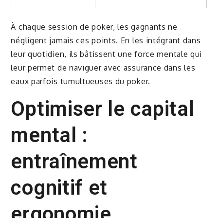
À chaque session de poker, les gagnants ne
négligent jamais ces points. En les intégrant dans
leur quotidien, ils bâtissent une force mentale qui
leur permet de naviguer avec assurance dans les
eaux parfois tumultueuses du poker.
Optimiser le capital
mental :
entraînement
cognitif et
ergonomie