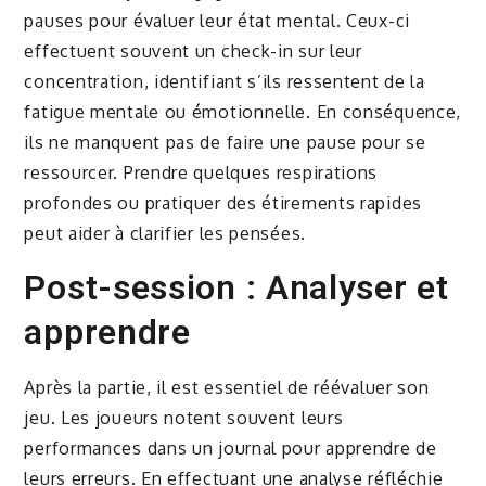
pauses pour évaluer leur état mental. Ceux-ci
effectuent souvent un check-in sur leur
concentration, identifiant s’ils ressentent de la
fatigue mentale ou émotionnelle. En conséquence,
ils ne manquent pas de faire une pause pour se
ressourcer. Prendre quelques respirations
profondes ou pratiquer des étirements rapides
peut aider à clarifier les pensées.
Post-session : Analyser et
apprendre
Après la partie, il est essentiel de réévaluer son
jeu. Les joueurs notent souvent leurs
performances dans un journal pour apprendre de
leurs erreurs. En effectuant une analyse réfléchie