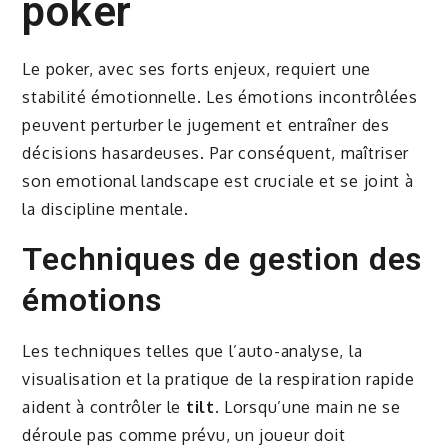
poker
Le poker, avec ses forts enjeux, requiert une
stabilité émotionnelle. Les émotions incontrôlées
peuvent perturber le jugement et entraîner des
décisions hasardeuses. Par conséquent, maîtriser
son emotional landscape est cruciale et se joint à
la discipline mentale.
Techniques de gestion des
émotions
Les techniques telles que l’auto-analyse, la
visualisation et la pratique de la respiration rapide
aident à contrôler le
tilt
. Lorsqu’une main ne se
déroule pas comme prévu, un joueur doit