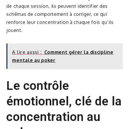
de chaque session, ils peuvent identifier des
schémas de comportement à corriger, ce qui
renforce leur concentration à chaque fois qu’ils
jouent.
A lire aussi :
Comment gérer la discipline
mentale au poker
Le contrôle
émotionnel, clé de la
concentration au