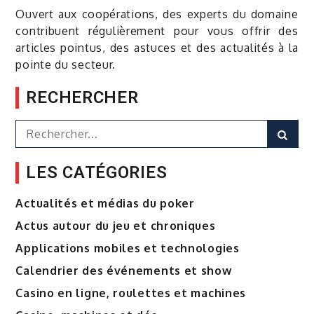
Ouvert aux coopérations, des experts du domaine
contribuent régulièrement pour vous offrir des
articles pointus, des astuces et des actualités à la
pointe du secteur.
RECHERCHER
Rechercher
Rech
:
LES CATÉGORIES
Actualités et médias du poker
Actus autour du jeu et chroniques
Applications mobiles et technologies
Calendrier des événements et show
Casino en ligne, roulettes et machines