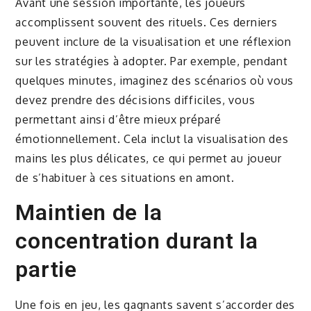
Avant une session importante, les joueurs
accomplissent souvent des rituels. Ces derniers
peuvent inclure de la visualisation et une réflexion
sur les stratégies à adopter. Par exemple, pendant
quelques minutes, imaginez des scénarios où vous
devez prendre des décisions difficiles, vous
permettant ainsi d’être mieux préparé
émotionnellement. Cela inclut la visualisation des
mains les plus délicates, ce qui permet au joueur
de s’habituer à ces situations en amont.
Maintien de la
concentration durant la
partie
Une fois en jeu, les gagnants savent s’accorder des