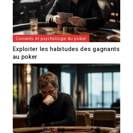
Conseils et psychologie du poker
Exploiter les habitudes des gagnants
au poker