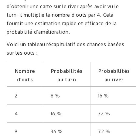
d’obtenir une carte sur le river après avoir vu le
turn, il multiplie le nombre d’outs par 4. Cela
fournit une estimation rapide et efficace de la
probabilité d’amélioration.
Voici un tableau récapitulatif des chances basées
sur les outs :
Nombre
Probabilités
Probabilités
d’outs
au turn
au river
2
8 %
16 %
4
16 %
32 %
9
36 %
72 %