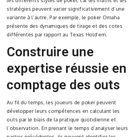
les différents styles de poker, car les maths et les
stratégies peuvent varier significativement d’une
variante à l’autre. Par exemple, le poker Omaha
présente des dynamiques de tirage et des cotes
différentes par rapport au Texas Hold’em.
Construire une
expertise réussie en
comptage des outs
Au fil du temps, les joueurs de poker peuvent
développer leurs compétences en calculant les
outs par le biais de la pratique quotidienne et
l’observation. En prenant le temps d’analyser leurs
parties précédentes, ils peuvent identifier les