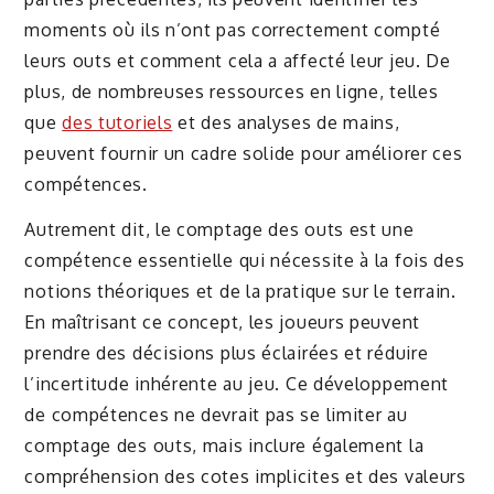
moments où ils n’ont pas correctement compté
leurs outs et comment cela a affecté leur jeu. De
plus, de nombreuses ressources en ligne, telles
que
des tutoriels
et des analyses de mains,
peuvent fournir un cadre solide pour améliorer ces
compétences.
Autrement dit, le comptage des outs est une
compétence essentielle qui nécessite à la fois des
notions théoriques et de la pratique sur le terrain.
En maîtrisant ce concept, les joueurs peuvent
prendre des décisions plus éclairées et réduire
l’incertitude inhérente au jeu. Ce développement
de compétences ne devrait pas se limiter au
comptage des outs, mais inclure également la
compréhension des cotes implicites et des valeurs