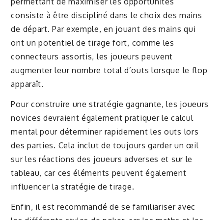
permettant de maximiser les opportunités
consiste à être discipliné dans le choix des mains
de départ. Par exemple, en jouant des mains qui
ont un potentiel de tirage fort, comme les
connecteurs assortis, les joueurs peuvent
augmenter leur nombre total d’outs lorsque le flop
apparaît.
Pour construire une stratégie gagnante, les joueurs
novices devraient également pratiquer le calcul
mental pour déterminer rapidement les outs lors
des parties. Cela inclut de toujours garder un œil
sur les réactions des joueurs adverses et sur le
tableau, car ces éléments peuvent également
influencer la stratégie de tirage.
Enfin, il est recommandé de se familiariser avec