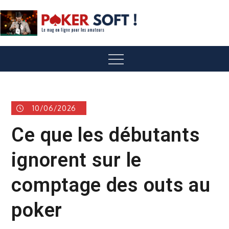
Skip
Poker
to
Le mag en ligne pour
les amateurs du jeu
content
Soft !
Menu
10/06/2026
Ce que les débutants
ignorent sur le
comptage des outs au
poker