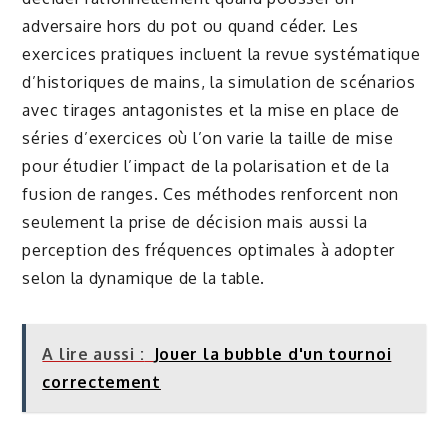
adversaire hors du pot ou quand céder. Les
exercices pratiques incluent la revue systématique
d’historiques de mains, la simulation de scénarios
avec tirages antagonistes et la mise en place de
séries d’exercices où l’on varie la taille de mise
pour étudier l’impact de la polarisation et de la
fusion de ranges. Ces méthodes renforcent non
seulement la prise de décision mais aussi la
perception des fréquences optimales à adopter
selon la dynamique de la table.
A lire aussi :
Jouer la bubble d'un tournoi
correctement