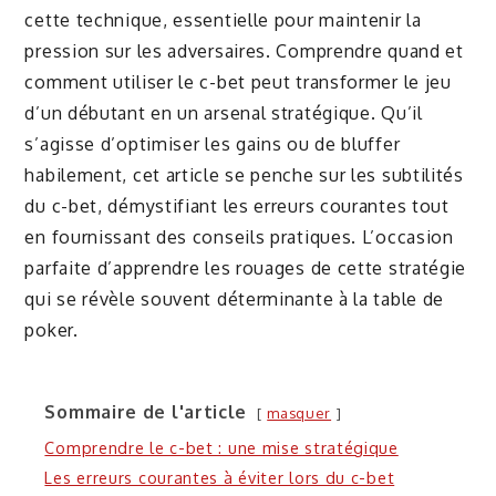
cette technique, essentielle pour maintenir la
pression sur les adversaires. Comprendre quand et
comment utiliser le c-bet peut transformer le jeu
d’un débutant en un arsenal stratégique. Qu’il
s’agisse d’optimiser les gains ou de bluffer
habilement, cet article se penche sur les subtilités
du c-bet, démystifiant les erreurs courantes tout
en fournissant des conseils pratiques. L’occasion
parfaite d’apprendre les rouages de cette stratégie
qui se révèle souvent déterminante à la table de
poker.
Sommaire de l'article
masquer
Comprendre le c-bet : une mise stratégique
Les erreurs courantes à éviter lors du c-bet