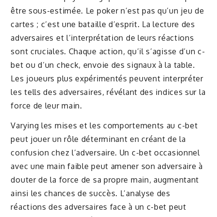
être sous-estimée. Le poker n’est pas qu’un jeu de
cartes ; c’est une bataille d’esprit. La lecture des
adversaires et l’interprétation de leurs réactions
sont cruciales. Chaque action, qu’il s’agisse d’un c-
bet ou d’un check, envoie des signaux à la table.
Les joueurs plus expérimentés peuvent interpréter
les tells des adversaires, révélant des indices sur la
force de leur main.
Varying les mises et les comportements au c-bet
peut jouer un rôle déterminant en créant de la
confusion chez l’adversaire. Un c-bet occasionnel
avec une main faible peut amener son adversaire à
douter de la force de sa propre main, augmentant
ainsi les chances de succès. L’analyse des
réactions des adversaires face à un c-bet peut