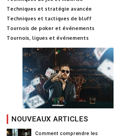
Techniques et stratégie avancée
Techniques et tactiques de bluff
Tournois de poker et événements
Tournois, ligues et événements
NOUVEAUX ARTICLES
Comment comprendre les