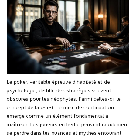
Le poker, véritable épreuve d’habileté et de
psychologie, distille des stratégies souvent
obscures pour les néophytes. Parmi celles-ci, le
concept de la
c-bet
ou mise de continuation
émerge comme un élément fondamental à
maîtriser. Les joueurs en herbe peuvent rapidement
se perdre dans les nuances et mythes entourant