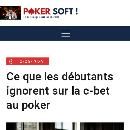
Skip
Poker
to
Le mag en ligne pour
les amateurs du jeu
content
Soft !
Menu
10/06/2026
Ce que les débutants
ignorent sur la c-bet
au poker