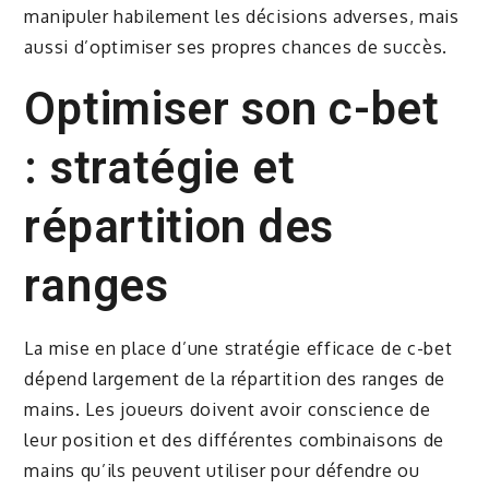
manipuler habilement les décisions adverses, mais
aussi d’optimiser ses propres chances de succès.
Optimiser son c-bet
: stratégie et
répartition des
ranges
La mise en place d’une stratégie efficace de c-bet
dépend largement de la répartition des ranges de
mains. Les joueurs doivent avoir conscience de
leur position et des différentes combinaisons de
mains qu’ils peuvent utiliser pour défendre ou