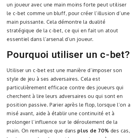
un joueur avec une main moins forte peut utiliser
le c-bet comme un bluff, pour créer l’illusion d’une
main puissante. Cela démontre la dualité
stratégique de la c-bet, ce qui en fait un atout
essentiel dans l’arsenal d’un joueur.
Pourquoi utiliser un c-bet?
Utiliser un c-bet est une manière d’imposer son
style de jeu à ses adversaires. Cela est
particulièrement efficace contre des joueurs qui
cherchent à lire leurs adversaires ou qui sont en
position passive. Parier après le flop, lorsque l’on a
misé avant, aide à établir une continuité et à
prolonger l’influence sur le déroulement de la
main. On remarque que dans
plus de 70%
des cas,