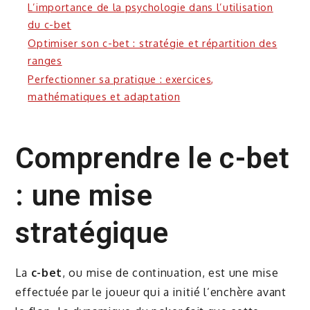
L’importance de la psychologie dans l’utilisation
du c-bet
Optimiser son c-bet : stratégie et répartition des
ranges
Perfectionner sa pratique : exercices,
mathématiques et adaptation
Comprendre le c-bet
: une mise
stratégique
La
c-bet
, ou mise de continuation, est une mise
effectuée par le joueur qui a initié l’enchère avant