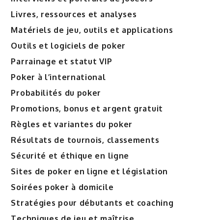
Livres, ressources et analyses
Matériels de jeu, outils et applications
Outils et logiciels de poker
Parrainage et statut VIP
Poker à l’international
Probabilités du poker
Promotions, bonus et argent gratuit
Règles et variantes du poker
Résultats de tournois, classements
Sécurité et éthique en ligne
Sites de poker en ligne et législation
Soirées poker à domicile
Stratégies pour débutants et coaching
Techniques de jeu et maîtrise