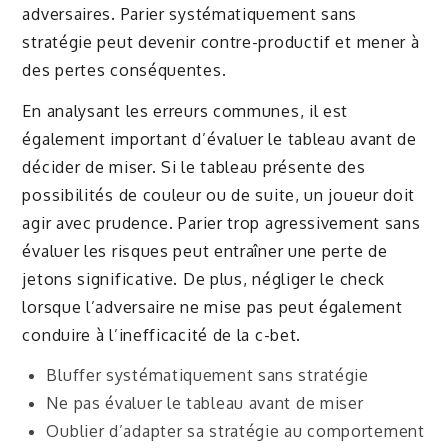
adversaires. Parier systématiquement sans
stratégie peut devenir contre-productif et mener à
des pertes conséquentes.
En analysant les erreurs communes, il est
également important d’évaluer le tableau avant de
décider de miser. Si le tableau présente des
possibilités de couleur ou de suite, un joueur doit
agir avec prudence. Parier trop agressivement sans
évaluer les risques peut entraîner une perte de
jetons significative. De plus, négliger le check
lorsque l’adversaire ne mise pas peut également
conduire à l’inefficacité de la c-bet.
Bluffer systématiquement sans stratégie
Ne pas évaluer le tableau avant de miser
Oublier d’adapter sa stratégie au comportement