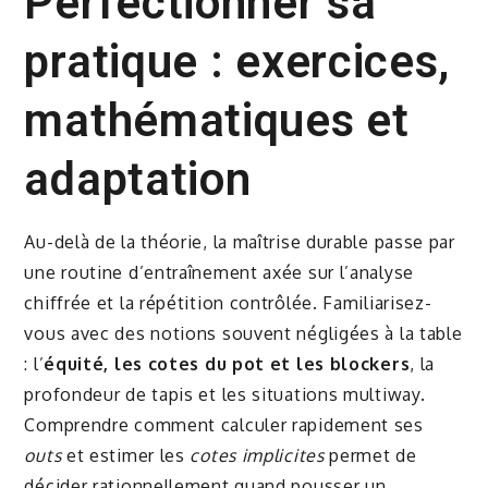
Perfectionner sa
pratique : exercices,
mathématiques et
adaptation
Au-delà de la théorie, la maîtrise durable passe par
une routine d’entraînement axée sur l’analyse
chiffrée et la répétition contrôlée. Familiarisez-
vous avec des notions souvent négligées à la table
: l’
équité, les cotes du pot et les blockers
, la
profondeur de tapis et les situations multiway.
Comprendre comment calculer rapidement ses
outs
et estimer les
cotes implicites
permet de
décider rationnellement quand pousser un