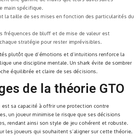
ne main spécifique.
t la taille de ses mises en fonction des particularités du
es fréquences de bluff et de mise de valeur est
 chaque stratégie pour rester imprévisibles.
tés plutôt que d’émotions et d’intuitions renforce la
plique une discipline mentale. Un shark évite de sombrer
che équilibrée et claire de ses décisions.
ges de la théorie GTO
est sa capacité à offrir une protection contre
les, un joueur minimise le risque que ses décisions
s, rendant ainsi son style de jeu cohérent et robuste.
ur les joueurs qui souhaitent s’aligner sur cette théorie.