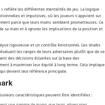
k » reflète les différentes mentalités de jeu. La logique
ionnelles et impulsives, où les joueurs s’appuient sur
plement parce que leurs mains semblent prometteuses. Ce
de sa main et à ignorer les implications de la position et
alyse rigoureuse et un contrôle émotionnel. Les sharks
évaluant les ranges de leurs adversaires plutôt que de se
nent des décisions éclairées sur la base des
ent à maximiser leur équité à long terme. Cela implique
i devient leur référence principale.
hark
usieurs caractéristiques peuvent être identifiées :
iment une gamme de mains que leurs adversaires