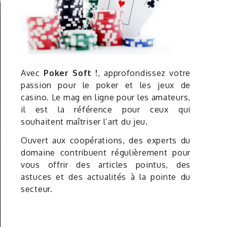
Avec
Poker Soft !
, approfondissez votre
passion pour le poker et les jeux de
casino. Le mag en ligne pour les amateurs,
il est la référence pour ceux qui
souhaitent maîtriser l’art du jeu.
Ouvert aux coopérations, des experts du
domaine contribuent régulièrement pour
vous offrir des articles pointus, des
astuces et des actualités à la pointe du
secteur.