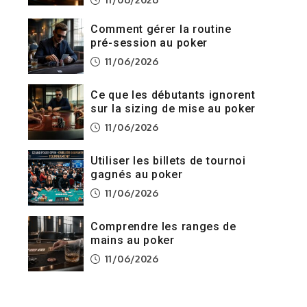
Comment gérer la routine
pré-session au poker
11/06/2026
Ce que les débutants ignorent
sur la sizing de mise au poker
11/06/2026
Utiliser les billets de tournoi
gagnés au poker
11/06/2026
Comprendre les ranges de
mains au poker
11/06/2026