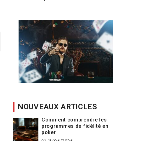
NOUVEAUX ARTICLES
Comment comprendre les
programmes de fidélité en
poker
11/06/2026