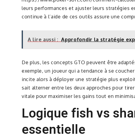
leurs performances et ajuster leurs stratégies 
continue à l’aide de ces outils assure une comp
A lire aussi :
Approfondir la stratégie exp
De plus, les concepts GTO peuvent être adaptés 
exemple, un joueur qui a tendance à se coucher
incite alors à déployer une stratégie plus expl
sait alterner entre les deux approches pour tirer 
vitale pour maximiser les gains tout en minimisa
Logique fish vs shar
essentielle