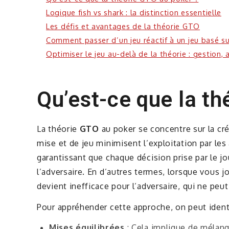
Logique fish vs shark : la distinction essentielle
Les défis et avantages de la théorie GTO
Comment passer d’un jeu réactif à un jeu basé s
Optimiser le jeu au-delà de la théorie : gestion
Qu’est-ce que la th
La théorie
GTO
au poker se concentre sur la cré
mise et de jeu minimisent l’exploitation par le
garantissant que chaque décision prise par le j
l’adversaire. En d’autres termes, lorsque vous 
devient inefficace pour l’adversaire, qui ne peu
Pour appréhender cette approche, on peut identi
Mises équilibrées
: Cela implique de mélang