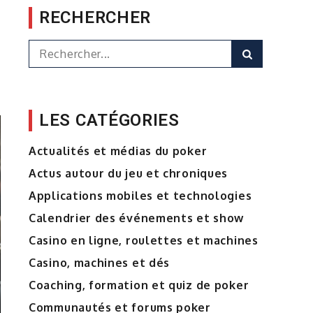
RECHERCHER
Rechercher
Rechercher
:
LES CATÉGORIES
Actualités et médias du poker
Actus autour du jeu et chroniques
Applications mobiles et technologies
Calendrier des événements et show
Casino en ligne, roulettes et machines
Casino, machines et dés
Coaching, formation et quiz de poker
Communautés et forums poker