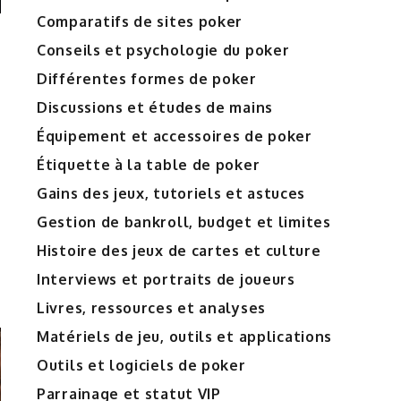
Comparatifs de sites poker
Conseils et psychologie du poker
Différentes formes de poker
Discussions et études de mains
Équipement et accessoires de poker
Étiquette à la table de poker
Gains des jeux, tutoriels et astuces
Gestion de bankroll, budget et limites
Histoire des jeux de cartes et culture
Interviews et portraits de joueurs
Livres, ressources et analyses
Matériels de jeu, outils et applications
Outils et logiciels de poker
Parrainage et statut VIP