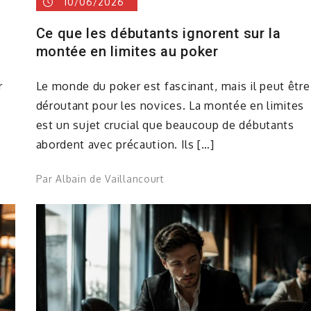
10/06/2026
Ce que les débutants ignorent sur la
montée en limites au poker
r
Le monde du poker est fascinant, mais il peut être
déroutant pour les novices. La montée en limites
est un sujet crucial que beaucoup de débutants
abordent avec précaution. Ils […]
Par
Albain de Vaillancourt