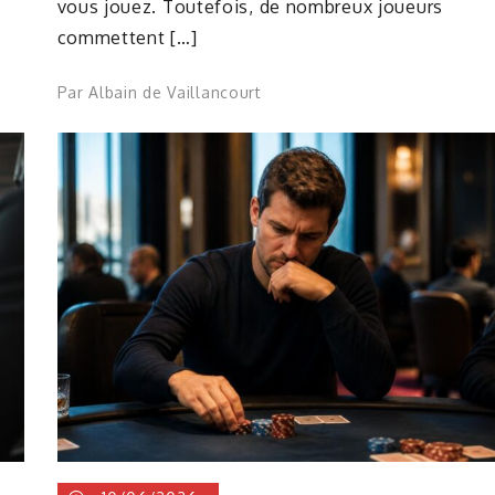
vous jouez. Toutefois, de nombreux joueurs
commettent […]
Par
Albain de Vaillancourt