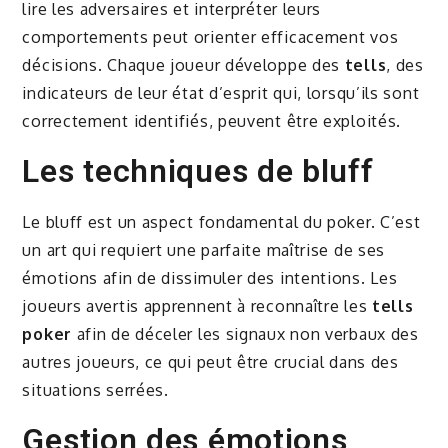
lire les adversaires et interpréter leurs
comportements peut orienter efficacement vos
décisions. Chaque joueur développe des
tells
, des
indicateurs de leur état d’esprit qui, lorsqu’ils sont
correctement identifiés, peuvent être exploités.
Les techniques de bluff
Le bluff est un aspect fondamental du poker. C’est
un art qui requiert une parfaite maîtrise de ses
émotions afin de dissimuler des intentions. Les
joueurs avertis apprennent à reconnaître les
tells
poker
afin de déceler les signaux non verbaux des
autres joueurs, ce qui peut être crucial dans des
situations serrées.
Gestion des émotions