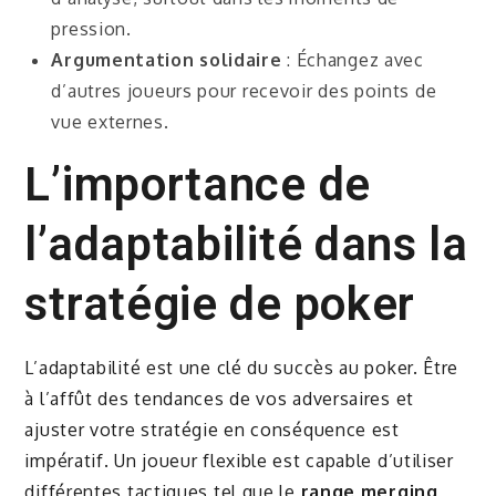
pression.
Argumentation solidaire
: Échangez avec
d’autres joueurs pour recevoir des points de
vue externes.
L’importance de
l’adaptabilité dans la
stratégie de poker
L’adaptabilité est une clé du succès au poker. Être
à l’affût des tendances de vos adversaires et
ajuster votre stratégie en conséquence est
impératif. Un joueur flexible est capable d’utiliser
différentes tactiques tel que le
range merging
,