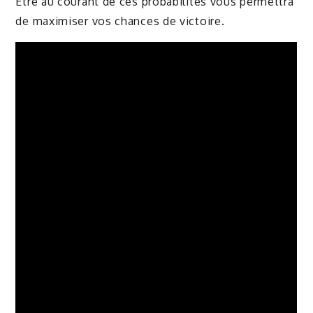
Être au courant de ces probabilités vous permettra
de maximiser vos chances de victoire.