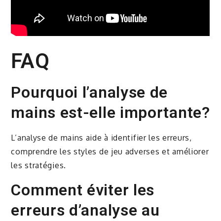
FAQ
Pourquoi l’analyse de
mains est-elle importante?
L’analyse de mains aide à identifier les erreurs,
comprendre les styles de jeu adverses et améliorer
les stratégies.
Comment éviter les
erreurs d’analyse au