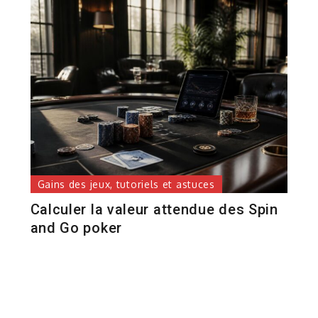
Gains des jeux, tutoriels et astuces
Calculer la valeur attendue des Spin
and Go poker