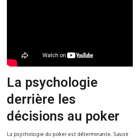
La psychologie
derrière les
décisions au poker
La psychologie du poker est déterminante. Savoir