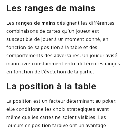
Les ranges de mains
Les
ranges de mains
désignent les différentes
combinaisons de cartes qu’un joueur est
susceptible de jouer à un moment donné, en
fonction de sa position à la table et des
comportements des adversaires. Un joueur avisé
manœuvre constamment entre différentes ranges
en fonction de l’évolution de la partie.
La position à la table
La position est un facteur déterminant au poker;
elle conditionne les choix stratégiques avant
même que les cartes ne soient visibles. Les
joueurs en position tardive ont un avantage