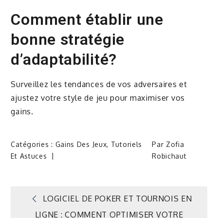
Comment établir une
bonne stratégie
d’adaptabilité?
Surveillez les tendances de vos adversaires et
ajustez votre style de jeu pour maximiser vos
gains.
Catégories :
Gains Des Jeux, Tutoriels
Par
Zofia
Et Astuces
Robichaut
Navigation
LOGICIEL DE POKER ET TOURNOIS EN
LIGNE : COMMENT OPTIMISER VOTRE