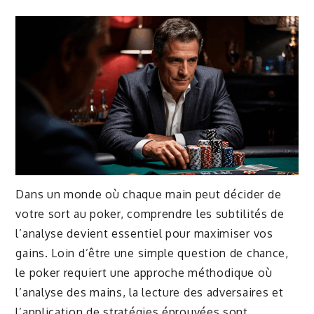
Dans un monde où chaque main peut décider de
votre sort au poker, comprendre les subtilités de
l’analyse devient essentiel pour maximiser vos
gains. Loin d’être une simple question de chance,
le poker requiert une approche méthodique où
l’analyse des mains, la lecture des adversaires et
l’application de stratégies éprouvées sont