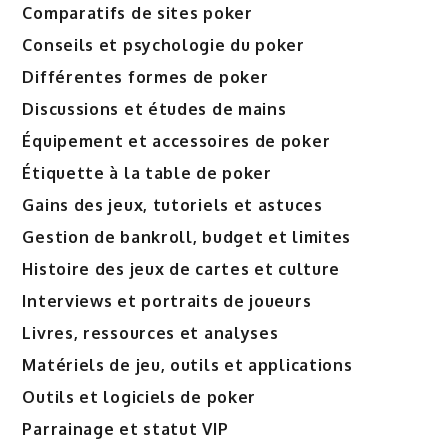
Comparatifs de sites poker
Conseils et psychologie du poker
Différentes formes de poker
Discussions et études de mains
Équipement et accessoires de poker
Étiquette à la table de poker
Gains des jeux, tutoriels et astuces
Gestion de bankroll, budget et limites
Histoire des jeux de cartes et culture
Interviews et portraits de joueurs
Livres, ressources et analyses
Matériels de jeu, outils et applications
Outils et logiciels de poker
Parrainage et statut VIP