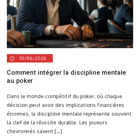
10/06/2026
Comment intégrer la discipline mentale
au poker
Dans le monde compétitif du poker, où chaque
décision peut avoir des implications financières
énormes, la discipline mentale représente souvent
la clef de la réussite durable. Les joueurs
chevronnés savent […]