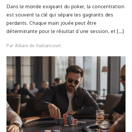
Dans le monde exigeant du poker, la concentration
est souvent la clé qui sépare les gagnants des
perdants. Chaque main jouée peut être
déterminante pour le résultat d’une session, et […]
Par
Albain de Vaillancourt