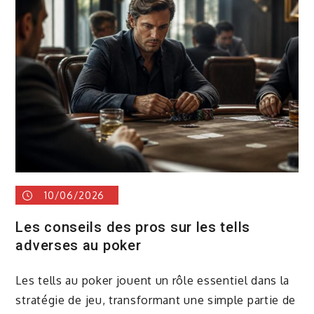
10/06/2026
Les conseils des pros sur les tells
adverses au poker
Les tells au poker jouent un rôle essentiel dans la
stratégie de jeu, transformant une simple partie de