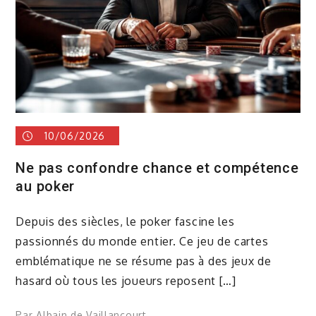
10/06/2026
Ne pas confondre chance et compétence
au poker
Depuis des siècles, le poker fascine les
passionnés du monde entier. Ce jeu de cartes
emblématique ne se résume pas à des jeux de
hasard où tous les joueurs reposent […]
Par
Albain de Vaillancourt