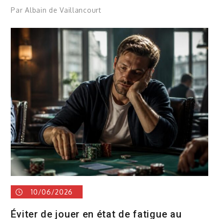
Par
Albain de Vaillancourt
10/06/2026
Éviter de jouer en état de fatigue au