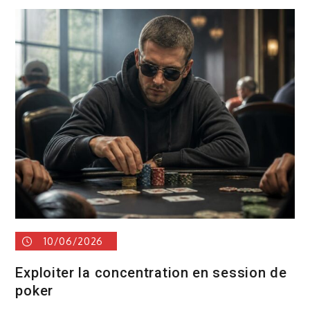
10/06/2026
Exploiter la concentration en session de
poker