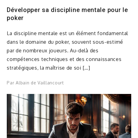
Développer sa discipline mentale pour le
poker
La discipline mentale est un élément fondamental
dans le domaine du poker, souvent sous-estimé
par de nombreux joueurs. Au-delà des
compétences techniques et des connaissances
stratégiques, la maîtrise de soi […]
Par
Albain de Vaillancourt