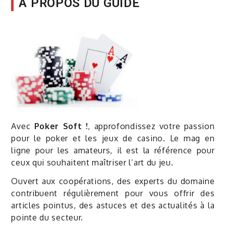
A PROPOS DU GUIDE
Avec
Poker Soft !
, approfondissez votre passion
pour le poker et les jeux de casino. Le mag en
ligne pour les amateurs, il est la référence pour
ceux qui souhaitent maîtriser l’art du jeu.
Ouvert aux coopérations, des experts du domaine
contribuent régulièrement pour vous offrir des
articles pointus, des astuces et des actualités à la
pointe du secteur.