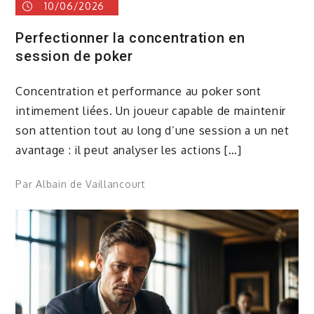
10/06/2026
Perfectionner la concentration en
session de poker
Concentration et performance au poker sont
intimement liées. Un joueur capable de maintenir
son attention tout au long d’une session a un net
avantage : il peut analyser les actions […]
Par
Albain de Vaillancourt